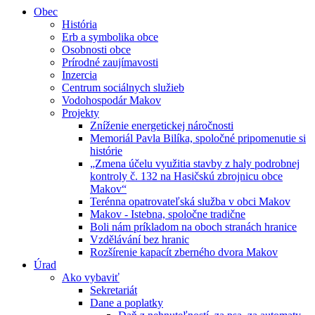
Obec
História
Erb a symbolika obce
Osobnosti obce
Prírodné zaujímavosti
Inzercia
Centrum sociálnych služieb
Vodohospodár Makov
Projekty
Zníženie energetickej náročnosti
Memoriál Pavla Bilíka, spoločné pripomenutie si
histórie
„Zmena účelu využitia stavby z haly podrobnej
kontroly č. 132 na Hasičskú zbrojnicu obce
Makov“
Terénna opatrovateľská služba v obci Makov
Makov - Istebna, spoločne tradične
Boli nám príkladom na oboch stranách hranice
Vzdělávání bez hranic
Rozšírenie kapacít zberného dvora Makov
Úrad
Ako vybaviť
Sekretariát
Dane a poplatky