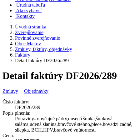
Úradná tabuľa
Ako vybaviť
Kontakty
Úvodná stránka
Zverejňovanie
Povinné zverejňovanie
Obec Makov
Zmluvy, faktúry, objednávky
Faktúry
Detail faktúry DF2026/289
Detail faktúry DF2026/289
Zmluvy
|
Objednávky
Číslo faktúry:
DF2026/289
Popis plnenia:
Potraviny- obyčajné párky,dusená šunka,šunková
saláma,udená slanina,bravčové stehno,plece,hovädzi zadné,
sliepka, BCH,HPV,bravčové vnútornosti
Cena: