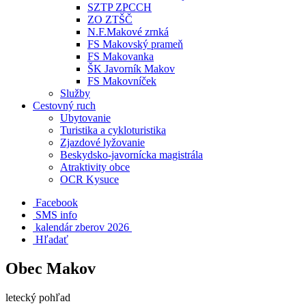
SZTP ZPCCH
ZO ZTŠČ
N.F.Makové zrnká
FS Makovský prameň
FS Makovanka
ŠK Javorník Makov
FS Makovníček
Služby
Cestovný ruch
Ubytovanie
Turistika a cykloturistika
Zjazdové lyžovanie
Beskydsko-javornícka magistrála
Atraktivity obce
OCR Kysuce
Facebook
SMS info
​ kalendár zberov 2026
Hľadať
Obec Makov
letecký pohľad