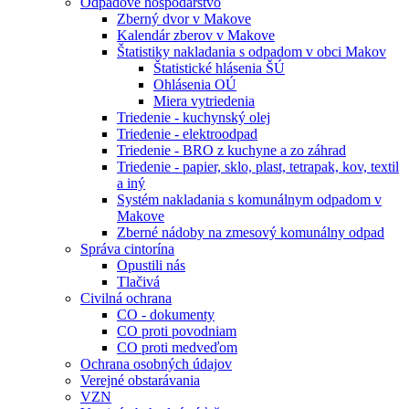
Odpadové hospodárstvo
Zberný dvor v Makove
Kalendár zberov v Makove
Štatistiky nakladania s odpadom v obci Makov
Štatistické hlásenia ŠÚ
Ohlásenia OÚ
Miera vytriedenia
Triedenie - kuchynský olej
Triedenie - elektroodpad
Triedenie - BRO z kuchyne a zo záhrad
Triedenie - papier, sklo, plast, tetrapak, kov, textil
a iný
Systém nakladania s komunálnym odpadom v
Makove
Zberné nádoby na zmesový komunálny odpad
Správa cintorína
Opustili nás
Tlačivá
Civilná ochrana
CO - dokumenty
CO proti povodniam
CO proti medveďom
Ochrana osobných údajov
Verejné obstarávania
VZN