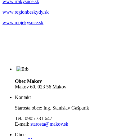
www.rrakysuce.sk
www.regionbeskydy.sk
www.mojekysuce.sk
Obec Makov
Makov 60, 023 56 Makov
Kontakt
Starosta obce: Ing. Stanislav Gašparík
Tel.: 0905 731 647
E-mail:
starosta@makov.sk
Obec