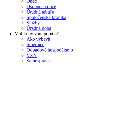
Obec
Osobnosti obce
Úradná tabuľa
Spoločenská kronika
Služby
Úradná doba
Mohlo by vám pomôcť
Ako vybaviť
Smernice
Odpadové hospodárstvo
VZN
Samospráva