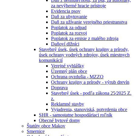
Daň z nehnuteľností, za psa, za automaty,
za nevýherné hracie prístroje
Evidencia psov
Daň za ubytovanie
Daň za užívanie verejného priestranstva
Poplatok za odpad
Poplatok za rozvoj
Poplatok za emisie z malého zdroja
Daňoví dlžníci
Stavebný úsek, úsek ochrany krajiny a prírody,
úsek ochrany vodných zdrojov, úsek miestnych
komunikácií
Verejné vyhlášky
Územný plán obce
Ochrana ovzdušia - MZZO
Ochrany krajiny a prírody - výrub drevín
Doprava
Stavebný úsek - podľa zákona 25⁄2025 Z.
z.
Reklamné stavby
Vyjadrenia, stanoviská, potvrdenia obce
SHR - samostatne hospodáriaci roľník
Obecné bytové domy
Štatúty obce Makov
Smernice