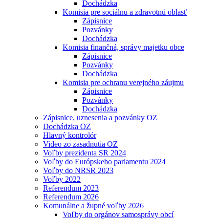
Dochádzka
Komisia pre sociálnu a zdravotnú oblasť
Zápisnice
Pozvánky
Dochádzka
Komisia finančná, správy majetku obce
Zápisnice
Pozvánky
Dochádzka
Komisia pre ochranu verejného záujmu
Zápisnice
Pozvánky
Dochádzka
Zápisnice, uznesenia a pozvánky OZ
Dochádzka OZ
Hlavný kontrolór
Video zo zasadnutia OZ
Voľby prezidenta SR 2024
Voľby do Európskeho parlamentu 2024
Voľby do NRSR 2023
Voľby 2022
Referendum 2023
Referendum 2026
Komunálne a župné voľby 2026
Voľby do orgánov samosprávy obcí