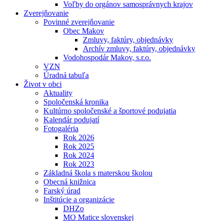
Voľby do orgánov samosprávnych krajov
Zverejňovanie
Povinné zverejňovanie
Obec Makov
Zmluvy, faktúry, objednávky
Archív zmluvy, faktúry, objednávky
Vodohospodár Makov, s.r.o.
VZN
Úradná tabuľa
Život v obci
Aktuality
Spoločenská kronika
Kultúrno spoločenské a športové podujatia
Kalendár podujatí
Fotogaléria
Rok 2026
Rok 2025
Rok 2024
Rok 2023
Základná škola s materskou školou
Obecná knižnica
Farský úrad
Inštitúcie a organizácie
DHZo
MO Matice slovenskej