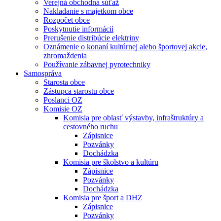
Verejná obchodná súťaž
Nakladanie s majetkom obce
Rozpočet obce
Poskytnutie informácií
Prerušenie distribúcie elektriny
Oznámenie o konaní kultúrnej alebo športovej akcie,
zhromaždenia
Používanie zábavnej pyrotechniky
Samospráva
Starosta obce
Zástupca starostu obce
Poslanci OZ
Komisie OZ
Komisia pre oblasť výstavby, infraštruktúry a
cestovného ruchu
Zápisnice
Pozvánky
Dochádzka
Komisia pre školstvo a kultúru
Zápisnice
Pozvánky
Dochádzka
Komisia pre šport a DHZ
Zápisnice
Pozvánky