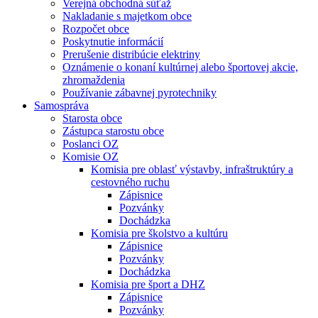
Verejná obchodná súťaž
Nakladanie s majetkom obce
Rozpočet obce
Poskytnutie informácií
Prerušenie distribúcie elektriny
Oznámenie o konaní kultúrnej alebo športovej akcie,
zhromaždenia
Používanie zábavnej pyrotechniky
Samospráva
Starosta obce
Zástupca starostu obce
Poslanci OZ
Komisie OZ
Komisia pre oblasť výstavby, infraštruktúry a
cestovného ruchu
Zápisnice
Pozvánky
Dochádzka
Komisia pre školstvo a kultúru
Zápisnice
Pozvánky
Dochádzka
Komisia pre šport a DHZ
Zápisnice
Pozvánky