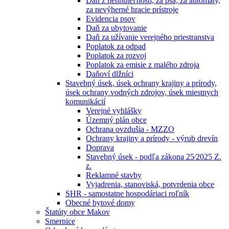
Daň z nehnuteľností, za psa, za automaty,
za nevýherné hracie prístroje
Evidencia psov
Daň za ubytovanie
Daň za užívanie verejného priestranstva
Poplatok za odpad
Poplatok za rozvoj
Poplatok za emisie z malého zdroja
Daňoví dlžníci
Stavebný úsek, úsek ochrany krajiny a prírody,
úsek ochrany vodných zdrojov, úsek miestnych
komunikácií
Verejné vyhlášky
Územný plán obce
Ochrana ovzdušia - MZZO
Ochrany krajiny a prírody - výrub drevín
Doprava
Stavebný úsek - podľa zákona 25⁄2025 Z.
z.
Reklamné stavby
Vyjadrenia, stanoviská, potvrdenia obce
SHR - samostatne hospodáriaci roľník
Obecné bytové domy
Štatúty obce Makov
Smernice