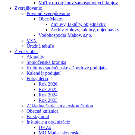
Voľby do orgánov samosprávnych krajov
Zverejňovanie
Povinné zverejňovanie
Obec Makov
Zmluvy, faktúry, objednávky
Archív zmluvy, faktúry, objednávky
Vodohospodár Makov, s.r.o.
VZN
Úradná tabuľa
Život v obci
Aktuality
Spoločenská kronika
Kultúrno spoločenské a športové podujatia
Kalendár podujatí
Fotogaléria
Rok 2026
Rok 2025
Rok 2024
Rok 2023
Základná škola s materskou školou
Obecná knižnica
Farský úrad
Inštitúcie a organizácie
DHZo
MO Matice slovenskej