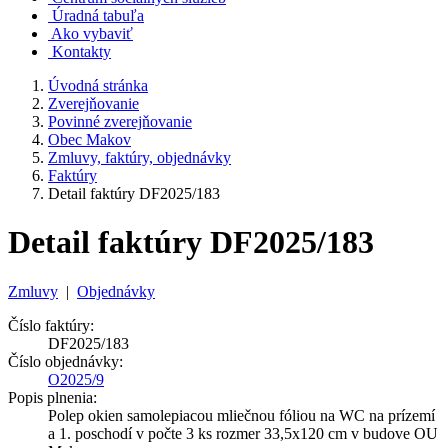
Úradná tabuľa
Ako vybaviť
Kontakty
Úvodná stránka
Zverejňovanie
Povinné zverejňovanie
Obec Makov
Zmluvy, faktúry, objednávky
Faktúry
Detail faktúry DF2025/183
Detail faktúry DF2025/183
Zmluvy
|
Objednávky
Číslo faktúry:
DF2025/183
Číslo objednávky:
O2025/9
Popis plnenia:
Polep okien samolepiacou mliečnou fóliou na WC na prízemí
a 1. poschodí v počte 3 ks rozmer 33,5x120 cm v budove OU