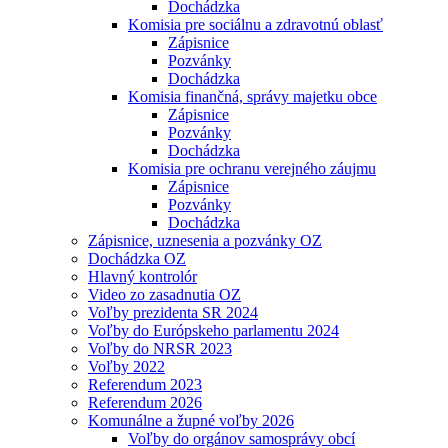
Dochádzka
Komisia pre sociálnu a zdravotnú oblasť
Zápisnice
Pozvánky
Dochádzka
Komisia finančná, správy majetku obce
Zápisnice
Pozvánky
Dochádzka
Komisia pre ochranu verejného záujmu
Zápisnice
Pozvánky
Dochádzka
Zápisnice, uznesenia a pozvánky OZ
Dochádzka OZ
Hlavný kontrolór
Video zo zasadnutia OZ
Voľby prezidenta SR 2024
Voľby do Európskeho parlamentu 2024
Voľby do NRSR 2023
Voľby 2022
Referendum 2023
Referendum 2026
Komunálne a župné voľby 2026
Voľby do orgánov samosprávy obcí