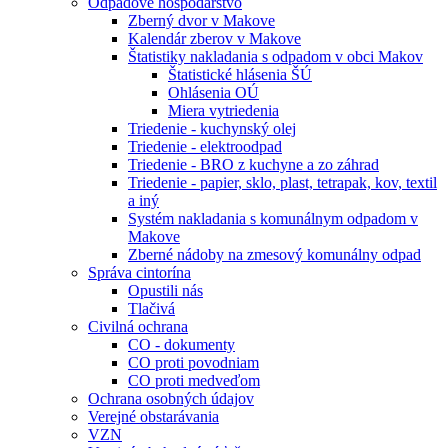
Odpadové hospodárstvo
Zberný dvor v Makove
Kalendár zberov v Makove
Štatistiky nakladania s odpadom v obci Makov
Štatistické hlásenia ŠÚ
Ohlásenia OÚ
Miera vytriedenia
Triedenie - kuchynský olej
Triedenie - elektroodpad
Triedenie - BRO z kuchyne a zo záhrad
Triedenie - papier, sklo, plast, tetrapak, kov, textil
a iný
Systém nakladania s komunálnym odpadom v
Makove
Zberné nádoby na zmesový komunálny odpad
Správa cintorína
Opustili nás
Tlačivá
Civilná ochrana
CO - dokumenty
CO proti povodniam
CO proti medveďom
Ochrana osobných údajov
Verejné obstarávania
VZN