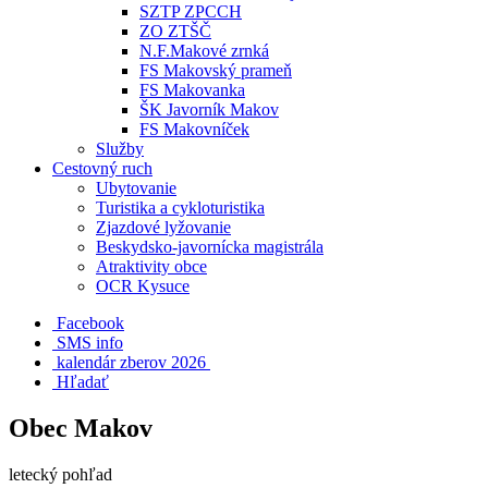
SZTP ZPCCH
ZO ZTŠČ
N.F.Makové zrnká
FS Makovský prameň
FS Makovanka
ŠK Javorník Makov
FS Makovníček
Služby
Cestovný ruch
Ubytovanie
Turistika a cykloturistika
Zjazdové lyžovanie
Beskydsko-javornícka magistrála
Atraktivity obce
OCR Kysuce
Facebook
SMS info
​ kalendár zberov 2026
Hľadať
Obec Makov
letecký pohľad