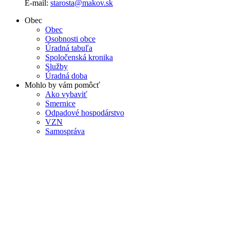
E-mail:
starosta@makov.sk
Obec
Obec
Osobnosti obce
Úradná tabuľa
Spoločenská kronika
Služby
Úradná doba
Mohlo by vám pomôcť
Ako vybaviť
Smernice
Odpadové hospodárstvo
VZN
Samospráva