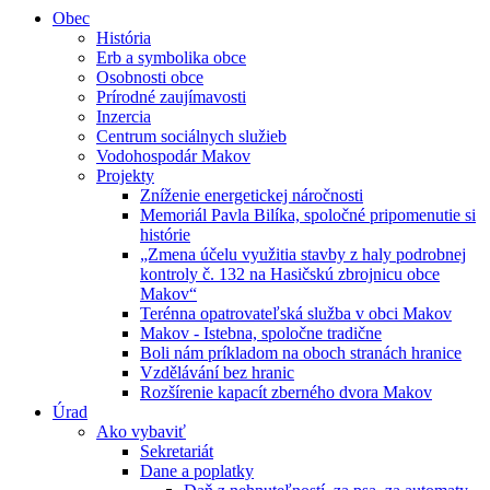
Obec
História
Erb a symbolika obce
Osobnosti obce
Prírodné zaujímavosti
Inzercia
Centrum sociálnych služieb
Vodohospodár Makov
Projekty
Zníženie energetickej náročnosti
Memoriál Pavla Bilíka, spoločné pripomenutie si
histórie
„Zmena účelu využitia stavby z haly podrobnej
kontroly č. 132 na Hasičskú zbrojnicu obce
Makov“
Terénna opatrovateľská služba v obci Makov
Makov - Istebna, spoločne tradične
Boli nám príkladom na oboch stranách hranice
Vzdělávání bez hranic
Rozšírenie kapacít zberného dvora Makov
Úrad
Ako vybaviť
Sekretariát
Dane a poplatky