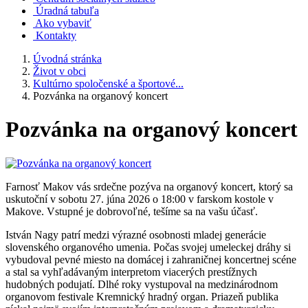
Úradná tabuľa
Ako vybaviť
Kontakty
Úvodná stránka
Život v obci
Kultúrno spoločenské a športové...
Pozvánka na organový koncert
Pozvánka na organový koncert
Farnosť Makov vás srdečne pozýva na organový koncert, ktorý sa
uskutoční v sobotu 27. júna 2026 o 18:00 v farskom kostole v
Makove. Vstupné je dobrovoľné, tešíme sa na vašu účasť.
István Nagy patrí medzi výrazné osobnosti mladej generácie
slovenského organového umenia. Počas svojej umeleckej dráhy si
vybudoval pevné miesto na domácej i zahraničnej koncertnej scéne
a stal sa vyhľadávaným interpretom viacerých prestížnych
hudobných podujatí. Dlhé roky vystupoval na medzinárodnom
organovom festivale Kremnický hradný organ. Priazeň publika