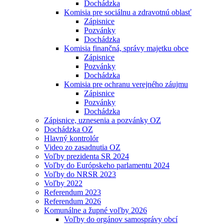
Dochádzka
Komisia pre sociálnu a zdravotnú oblasť
Zápisnice
Pozvánky
Dochádzka
Komisia finančná, správy majetku obce
Zápisnice
Pozvánky
Dochádzka
Komisia pre ochranu verejného záujmu
Zápisnice
Pozvánky
Dochádzka
Zápisnice, uznesenia a pozvánky OZ
Dochádzka OZ
Hlavný kontrolór
Video zo zasadnutia OZ
Voľby prezidenta SR 2024
Voľby do Európskeho parlamentu 2024
Voľby do NRSR 2023
Voľby 2022
Referendum 2023
Referendum 2026
Komunálne a župné voľby 2026
Voľby do orgánov samosprávy obcí