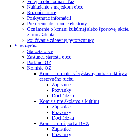
Verejná obchodná súťaž
Nakladanie s majetkom obce
Rozpočet obce
Poskytnutie informácií
Prerušenie distribúcie elektriny
Oznámenie o konaní kultúrnej alebo športovej akcie,
zhromaždenia
Používanie zábavnej pyrotechniky
Samospráva
Starosta obce
Zástupca starostu obce
Poslanci OZ
Komisie OZ
Komisia pre oblasť výstavby, infraštruktúry a
cestovného ruchu
Zápisnice
Pozvánky
Dochádzka
Komisia pre školstvo a kultúru
Zápisnice
Pozvánky
Dochádzka
Komisia pre šport a DHZ
Zápisnice
Pozvánky