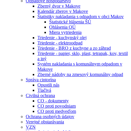
Odpadové hospodárstvo
Zberný dvor v Makove
Kalendár zberov v Makove
Štatistiky nakladania s odpadom v obci Makov
Štatistické hlásenia ŠÚ
Ohlásenia OÚ
Miera vytriedenia
Triedenie - kuchynský olej
Triedenie - elektroodpad
Triedenie - BRO z kuchyne a zo záhrad
Triedenie - papier, sklo, plast, tetrapak, kov, textil
a iný
Systém nakladania s komunálnym odpadom v
Makove
Zberné nádoby na zmesový komunálny odpad
Správa cintorína
Opustili nás
Tlačivá
Civilná ochrana
CO - dokumenty
CO proti povodniam
CO proti medveďom
Ochrana osobných údajov
Verejné obstarávania
VZN