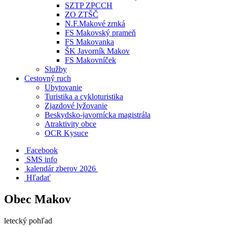
SZTP ZPCCH
ZO ZTŠČ
N.F.Makové zrnká
FS Makovský prameň
FS Makovanka
ŠK Javorník Makov
FS Makovníček
Služby
Cestovný ruch
Ubytovanie
Turistika a cykloturistika
Zjazdové lyžovanie
Beskydsko-javornícka magistrála
Atraktivity obce
OCR Kysuce
Facebook
SMS info
​ kalendár zberov 2026
Hľadať
Obec Makov
letecký pohľad