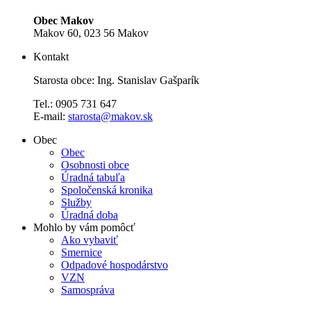
Obec Makov
Makov 60, 023 56 Makov
Kontakt
Starosta obce: Ing. Stanislav Gašparík
Tel.: 0905 731 647
E-mail:
starosta@makov.sk
Obec
Obec
Osobnosti obce
Úradná tabuľa
Spoločenská kronika
Služby
Úradná doba
Mohlo by vám pomôcť
Ako vybaviť
Smernice
Odpadové hospodárstvo
VZN
Samospráva