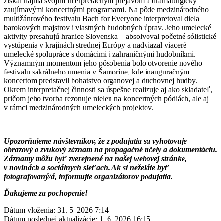
získal najmä svojím interpretačným prejavom a dramaturgicky
zaujímavými koncertnými programami. Na pôde medzinárodného
multižánrového festivalu Bach for Everyone interpretoval diela
barokových majstrov i vlastných hudobných úprav. Jeho umelecké
aktivity presahujú hranice Slovenska – absolvoval početné sólistické
vystúpenia v krajinách strednej Európy a nadviazal viaceré
umelecké spolupráce s domácimi i zahraničnými hudobníkmi.
Významným momentom jeho pôsobenia bolo otvorenie nového
festivalu sakrálneho umenia v Šamoríne, kde inauguračným
koncertom predstavil bohatstvo organovej a duchovnej hudby.
Okrem interpretačnej činnosti sa úspešne realizuje aj ako skladateľ,
pričom jeho tvorba rezonuje nielen na koncertných pódiách, ale aj
v rámci medzinárodných umeleckých projektov.
Upozorňujeme návštevníkov, že z podujatia sa vyhotovuje
obrazový a zvukový záznam na propagačné účely a dokumentáciu.
Záznamy môžu byť zverejnené na našej webovej stránke,
v novinách a sociálnych sieťach. Ak si neželáte byť
fotografovaný/á, informujte organizátorov podujatia.
Ďakujeme za pochopenie!
Dátum vloženia:
31. 5. 2026 7:14
Dátum poslednej aktualizácie:
1. 6. 2026 16:15