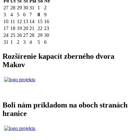
Po
Ut
St
Št
Pia
So
Ne
27
28
29
30
31
1
2
3
4
5
6
7
8
9
10
11
12
13
14
15
16
17
18
19
20
21
22
23
24
25
26
27
28
29
30
31
1
2
3
4
5
6
Rozšírenie kapacít zberného dvora
Makov
Boli nám príkladom na oboch stranách
hranice