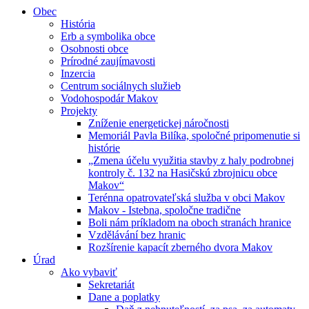
Obec
História
Erb a symbolika obce
Osobnosti obce
Prírodné zaujímavosti
Inzercia
Centrum sociálnych služieb
Vodohospodár Makov
Projekty
Zníženie energetickej náročnosti
Memoriál Pavla Bilíka, spoločné pripomenutie si
histórie
„Zmena účelu využitia stavby z haly podrobnej
kontroly č. 132 na Hasičskú zbrojnicu obce
Makov“
Terénna opatrovateľská služba v obci Makov
Makov - Istebna, spoločne tradične
Boli nám príkladom na oboch stranách hranice
Vzdělávání bez hranic
Rozšírenie kapacít zberného dvora Makov
Úrad
Ako vybaviť
Sekretariát
Dane a poplatky