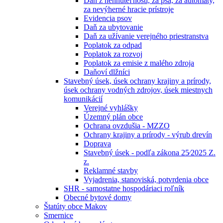
Daň z nehnuteľností, za psa, za automaty,
za nevýherné hracie prístroje
Evidencia psov
Daň za ubytovanie
Daň za užívanie verejného priestranstva
Poplatok za odpad
Poplatok za rozvoj
Poplatok za emisie z malého zdroja
Daňoví dlžníci
Stavebný úsek, úsek ochrany krajiny a prírody,
úsek ochrany vodných zdrojov, úsek miestnych
komunikácií
Verejné vyhlášky
Územný plán obce
Ochrana ovzdušia - MZZO
Ochrany krajiny a prírody - výrub drevín
Doprava
Stavebný úsek - podľa zákona 25⁄2025 Z.
z.
Reklamné stavby
Vyjadrenia, stanoviská, potvrdenia obce
SHR - samostatne hospodáriaci roľník
Obecné bytové domy
Štatúty obce Makov
Smernice