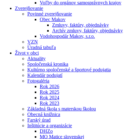
Voľby do orgánov samosprávnych krajov
Zverejňovanie
Povinné zverejňovanie
Obec Makov
Zmluvy, faktúry, objednávky
Archív zmluvy, faktúry, objednávky
Vodohospodár Makov, s.r.o.
VZN
Úradná tabuľa
Život v obci
Aktuality
Spoločenská kronika
Kultúrno spoločenské a športové podujatia
Kalendár podujatí
Fotogaléria
Rok 2026
Rok 2025
Rok 2024
Rok 2023
Základná škola s materskou školou
Obecná knižnica
Farský úrad
Inštitúcie a organizácie
DHZo
MO Matice slovenskej