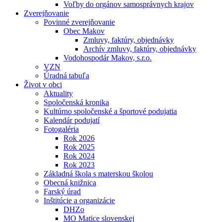
Voľby do orgánov samosprávnych krajov
Zverejňovanie
Povinné zverejňovanie
Obec Makov
Zmluvy, faktúry, objednávky
Archív zmluvy, faktúry, objednávky
Vodohospodár Makov, s.r.o.
VZN
Úradná tabuľa
Život v obci
Aktuality
Spoločenská kronika
Kultúrno spoločenské a športové podujatia
Kalendár podujatí
Fotogaléria
Rok 2026
Rok 2025
Rok 2024
Rok 2023
Základná škola s materskou školou
Obecná knižnica
Farský úrad
Inštitúcie a organizácie
DHZo
MO Matice slovenskej