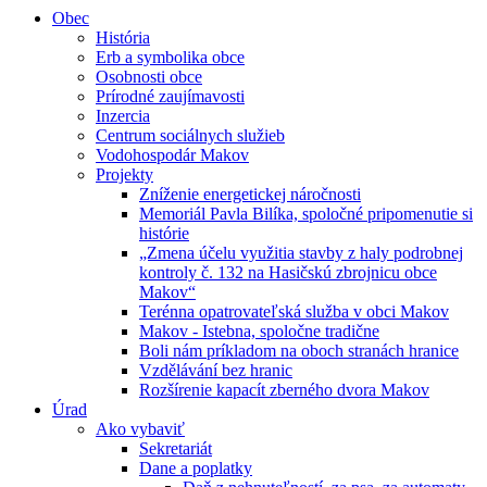
Obec
História
Erb a symbolika obce
Osobnosti obce
Prírodné zaujímavosti
Inzercia
Centrum sociálnych služieb
Vodohospodár Makov
Projekty
Zníženie energetickej náročnosti
Memoriál Pavla Bilíka, spoločné pripomenutie si
histórie
„Zmena účelu využitia stavby z haly podrobnej
kontroly č. 132 na Hasičskú zbrojnicu obce
Makov“
Terénna opatrovateľská služba v obci Makov
Makov - Istebna, spoločne tradične
Boli nám príkladom na oboch stranách hranice
Vzdělávání bez hranic
Rozšírenie kapacít zberného dvora Makov
Úrad
Ako vybaviť
Sekretariát
Dane a poplatky