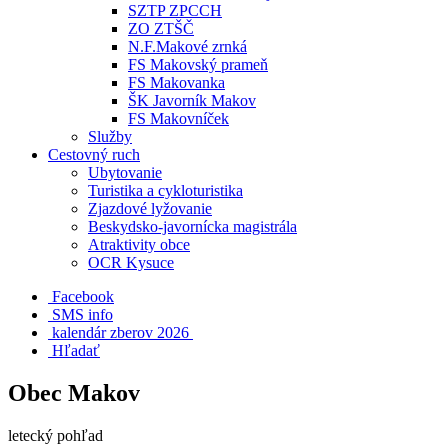
SZTP ZPCCH
ZO ZTŠČ
N.F.Makové zrnká
FS Makovský prameň
FS Makovanka
ŠK Javorník Makov
FS Makovníček
Služby
Cestovný ruch
Ubytovanie
Turistika a cykloturistika
Zjazdové lyžovanie
Beskydsko-javornícka magistrála
Atraktivity obce
OCR Kysuce
Facebook
SMS info
​ kalendár zberov 2026
Hľadať
Obec Makov
letecký pohľad