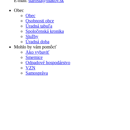
E-mail:
starosta@makov.sk
Obec
Obec
Osobnosti obce
Úradná tabuľa
Spoločenská kronika
Služby
Úradná doba
Mohlo by vám pomôcť
Ako vybaviť
Smernice
Odpadové hospodárstvo
VZN
Samospráva