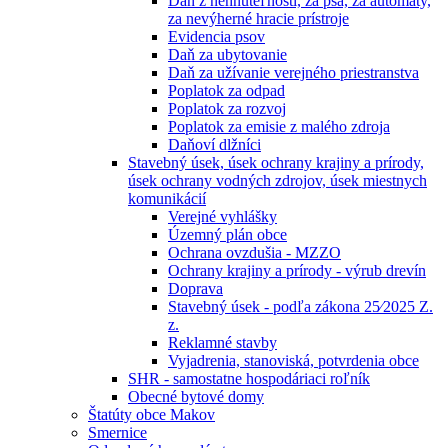
Daň z nehnuteľností, za psa, za automaty,
za nevýherné hracie prístroje
Evidencia psov
Daň za ubytovanie
Daň za užívanie verejného priestranstva
Poplatok za odpad
Poplatok za rozvoj
Poplatok za emisie z malého zdroja
Daňoví dlžníci
Stavebný úsek, úsek ochrany krajiny a prírody,
úsek ochrany vodných zdrojov, úsek miestnych
komunikácií
Verejné vyhlášky
Územný plán obce
Ochrana ovzdušia - MZZO
Ochrany krajiny a prírody - výrub drevín
Doprava
Stavebný úsek - podľa zákona 25⁄2025 Z.
z.
Reklamné stavby
Vyjadrenia, stanoviská, potvrdenia obce
SHR - samostatne hospodáriaci roľník
Obecné bytové domy
Štatúty obce Makov
Smernice