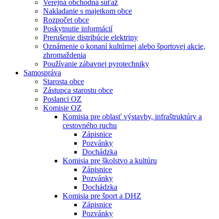
Verejná obchodná súťaž
Nakladanie s majetkom obce
Rozpočet obce
Poskytnutie informácií
Prerušenie distribúcie elektriny
Oznámenie o konaní kultúrnej alebo športovej akcie,
zhromaždenia
Používanie zábavnej pyrotechniky
Samospráva
Starosta obce
Zástupca starostu obce
Poslanci OZ
Komisie OZ
Komisia pre oblasť výstavby, infraštruktúry a
cestovného ruchu
Zápisnice
Pozvánky
Dochádzka
Komisia pre školstvo a kultúru
Zápisnice
Pozvánky
Dochádzka
Komisia pre šport a DHZ
Zápisnice
Pozvánky