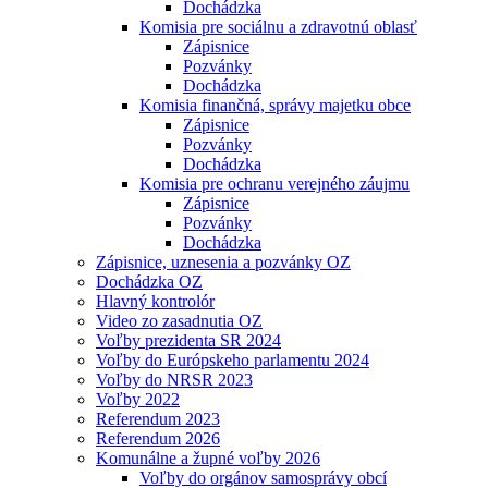
Dochádzka
Komisia pre sociálnu a zdravotnú oblasť
Zápisnice
Pozvánky
Dochádzka
Komisia finančná, správy majetku obce
Zápisnice
Pozvánky
Dochádzka
Komisia pre ochranu verejného záujmu
Zápisnice
Pozvánky
Dochádzka
Zápisnice, uznesenia a pozvánky OZ
Dochádzka OZ
Hlavný kontrolór
Video zo zasadnutia OZ
Voľby prezidenta SR 2024
Voľby do Európskeho parlamentu 2024
Voľby do NRSR 2023
Voľby 2022
Referendum 2023
Referendum 2026
Komunálne a župné voľby 2026
Voľby do orgánov samosprávy obcí