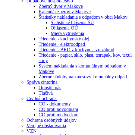
Odpadové hospodárstvo
Zberný dvor v Makove
Kalendár zberov v Makove
Štatistiky nakladania s odpadom v obci Makov
Štatistické hlásenia ŠÚ
Ohlásenia OÚ
Miera vytriedenia
Triedenie - kuchynský olej
Triedenie - elektroodpad
Triedenie - BRO z kuchyne a zo záhrad
Triedenie - papier, sklo, plast, tetrapak, kov, textil
a iný
Systém nakladania s komunálnym odpadom v
Makove
Zberné nádoby na zmesový komunálny odpad
Správa cintorína
Opustili nás
Tlačivá
Civilná ochrana
CO - dokumenty
CO proti povodniam
CO proti medveďom
Ochrana osobných údajov
Verejné obstarávania
VZN