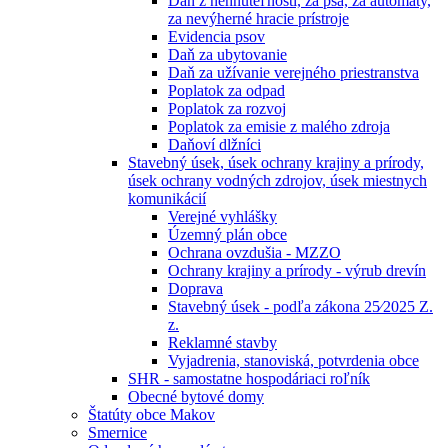
Daň z nehnuteľností, za psa, za automaty,
za nevýherné hracie prístroje
Evidencia psov
Daň za ubytovanie
Daň za užívanie verejného priestranstva
Poplatok za odpad
Poplatok za rozvoj
Poplatok za emisie z malého zdroja
Daňoví dlžníci
Stavebný úsek, úsek ochrany krajiny a prírody,
úsek ochrany vodných zdrojov, úsek miestnych
komunikácií
Verejné vyhlášky
Územný plán obce
Ochrana ovzdušia - MZZO
Ochrany krajiny a prírody - výrub drevín
Doprava
Stavebný úsek - podľa zákona 25⁄2025 Z.
z.
Reklamné stavby
Vyjadrenia, stanoviská, potvrdenia obce
SHR - samostatne hospodáriaci roľník
Obecné bytové domy
Štatúty obce Makov
Smernice