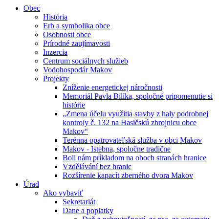
Obec
História
Erb a symbolika obce
Osobnosti obce
Prírodné zaujímavosti
Inzercia
Centrum sociálnych služieb
Vodohospodár Makov
Projekty
Zníženie energetickej náročnosti
Memoriál Pavla Bilíka, spoločné pripomenutie si
histórie
„Zmena účelu využitia stavby z haly podrobnej
kontroly č. 132 na Hasičskú zbrojnicu obce
Makov“
Terénna opatrovateľská služba v obci Makov
Makov - Istebna, spoločne tradične
Boli nám príkladom na oboch stranách hranice
Vzdělávání bez hranic
Rozšírenie kapacít zberného dvora Makov
Úrad
Ako vybaviť
Sekretariát
Dane a poplatky