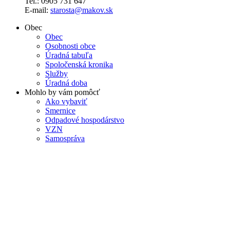
Tel.: 0905 731 647
E-mail:
starosta@makov.sk
Obec
Obec
Osobnosti obce
Úradná tabuľa
Spoločenská kronika
Služby
Úradná doba
Mohlo by vám pomôcť
Ako vybaviť
Smernice
Odpadové hospodárstvo
VZN
Samospráva