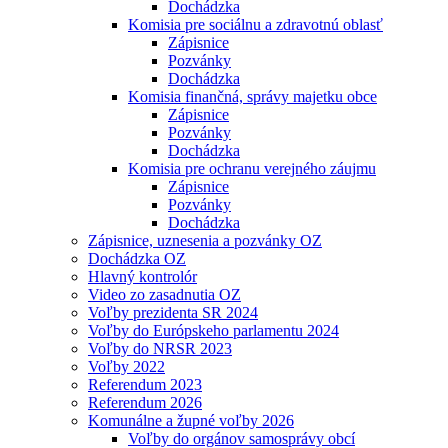
Dochádzka
Komisia pre sociálnu a zdravotnú oblasť
Zápisnice
Pozvánky
Dochádzka
Komisia finančná, správy majetku obce
Zápisnice
Pozvánky
Dochádzka
Komisia pre ochranu verejného záujmu
Zápisnice
Pozvánky
Dochádzka
Zápisnice, uznesenia a pozvánky OZ
Dochádzka OZ
Hlavný kontrolór
Video zo zasadnutia OZ
Voľby prezidenta SR 2024
Voľby do Európskeho parlamentu 2024
Voľby do NRSR 2023
Voľby 2022
Referendum 2023
Referendum 2026
Komunálne a župné voľby 2026
Voľby do orgánov samosprávy obcí