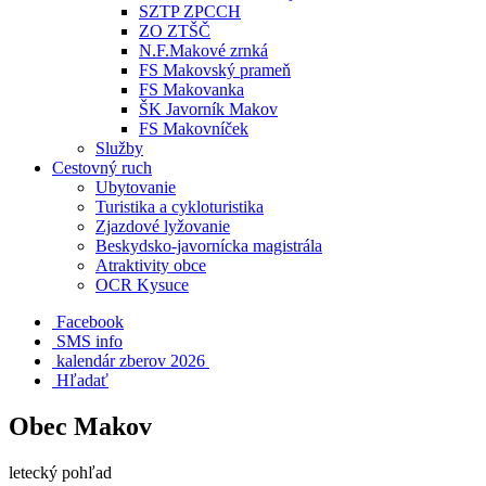
SZTP ZPCCH
ZO ZTŠČ
N.F.Makové zrnká
FS Makovský prameň
FS Makovanka
ŠK Javorník Makov
FS Makovníček
Služby
Cestovný ruch
Ubytovanie
Turistika a cykloturistika
Zjazdové lyžovanie
Beskydsko-javornícka magistrála
Atraktivity obce
OCR Kysuce
Facebook
SMS info
​ kalendár zberov 2026
Hľadať
Obec Makov
letecký pohľad