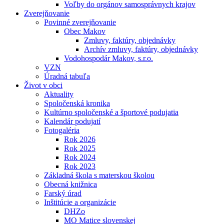
Voľby do orgánov samosprávnych krajov
Zverejňovanie
Povinné zverejňovanie
Obec Makov
Zmluvy, faktúry, objednávky
Archív zmluvy, faktúry, objednávky
Vodohospodár Makov, s.r.o.
VZN
Úradná tabuľa
Život v obci
Aktuality
Spoločenská kronika
Kultúrno spoločenské a športové podujatia
Kalendár podujatí
Fotogaléria
Rok 2026
Rok 2025
Rok 2024
Rok 2023
Základná škola s materskou školou
Obecná knižnica
Farský úrad
Inštitúcie a organizácie
DHZo
MO Matice slovenskej