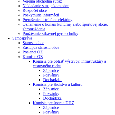
Verejná obchodná súťaž
Nakladanie s majetkom obce
Rozpočet obce
Poskytnutie informácií
Prerušenie distribúcie elektriny
Oznámenie o konaní kultúrnej alebo športovej akcie,
zhromaždenia
Používanie zábavnej pyrotechniky
Samospráva
Starosta obce
Zástupca starostu obce
Poslanci OZ
Komisie OZ
Komisia pre oblasť výstavby, infraštruktúry a
cestovného ruchu
Zápisnice
Pozvánky
Dochádzka
Komisia pre školstvo a kultúru
Zápisnice
Pozvánky
Dochádzka
Komisia pre šport a DHZ
Zápisnice
Pozvánky