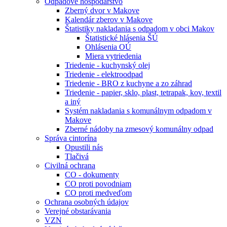
Odpadové hospodárstvo
Zberný dvor v Makove
Kalendár zberov v Makove
Štatistiky nakladania s odpadom v obci Makov
Štatistické hlásenia ŠÚ
Ohlásenia OÚ
Miera vytriedenia
Triedenie - kuchynský olej
Triedenie - elektroodpad
Triedenie - BRO z kuchyne a zo záhrad
Triedenie - papier, sklo, plast, tetrapak, kov, textil
a iný
Systém nakladania s komunálnym odpadom v
Makove
Zberné nádoby na zmesový komunálny odpad
Správa cintorína
Opustili nás
Tlačivá
Civilná ochrana
CO - dokumenty
CO proti povodniam
CO proti medveďom
Ochrana osobných údajov
Verejné obstarávania
VZN