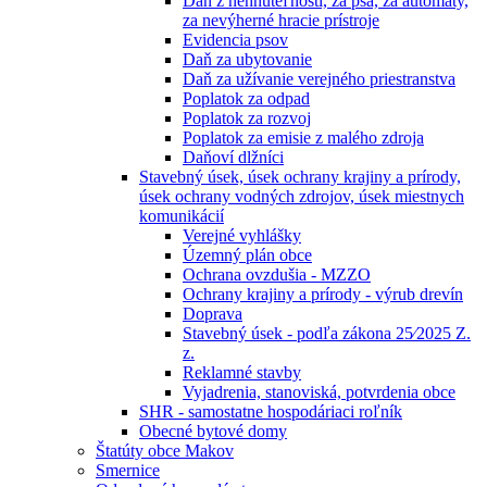
Daň z nehnuteľností, za psa, za automaty,
za nevýherné hracie prístroje
Evidencia psov
Daň za ubytovanie
Daň za užívanie verejného priestranstva
Poplatok za odpad
Poplatok za rozvoj
Poplatok za emisie z malého zdroja
Daňoví dlžníci
Stavebný úsek, úsek ochrany krajiny a prírody,
úsek ochrany vodných zdrojov, úsek miestnych
komunikácií
Verejné vyhlášky
Územný plán obce
Ochrana ovzdušia - MZZO
Ochrany krajiny a prírody - výrub drevín
Doprava
Stavebný úsek - podľa zákona 25⁄2025 Z.
z.
Reklamné stavby
Vyjadrenia, stanoviská, potvrdenia obce
SHR - samostatne hospodáriaci roľník
Obecné bytové domy
Štatúty obce Makov
Smernice