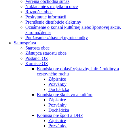
Verejná obchodná súťaž
Nakladanie s majetkom obce
Rozpočet obce
Poskytnutie informácií
Prerušenie distribúcie elektriny
Oznámenie o konaní kultúrnej alebo športovej akcie,
zhromaždenia
Používanie zábavnej pyrotechniky
Samospráva
Starosta obce
Zástupca starostu obce
Poslanci OZ
Komisie OZ
Komisia pre oblasť výstavby, infraštruktúry a
cestovného ruchu
Zápisnice
Pozvánky
Dochádzka
Komisia pre školstvo a kultúru
Zápisnice
Pozvánky
Dochádzka
Komisia pre šport a DHZ
Zápisnice
Pozvánky