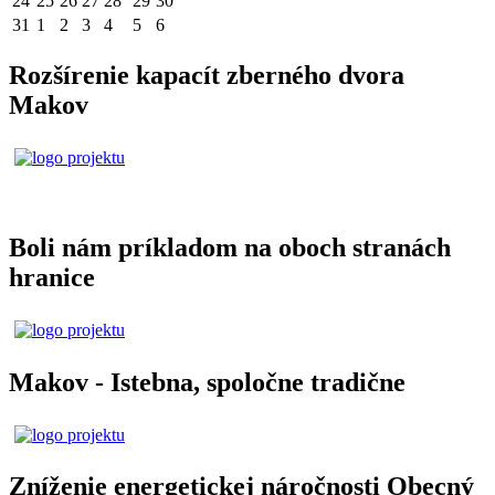
24
25
26
27
28
29
30
31
1
2
3
4
5
6
Rozšírenie kapacít zberného dvora
Makov
Boli nám príkladom na oboch stranách
hranice
Makov - Istebna, spoločne tradične
Zníženie energetickej náročnosti Obecný