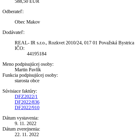
588,50 EUR
Odberateľ:
Obec Makov
Dodávateľ:
REAL- IR s.r.o., Rozkvet 2010/24, 017 01 Považská Bystrica
IČO:
44195184
Meno podpisujúcej osoby:
Martin Pavlík
Funkcia podpisujúcej osoby:
starosta obce
Súvisiace faktúry:
DFZ2022/1
DF2022/836
DF2022/910
Dátum vystavenia:
9. 11. 2022
Dátum zverejnenia:
22. 11. 2022