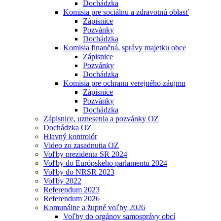
Dochádzka
Komisia pre sociálnu a zdravotnú oblasť
Zápisnice
Pozvánky
Dochádzka
Komisia finančná, správy majetku obce
Zápisnice
Pozvánky
Dochádzka
Komisia pre ochranu verejného záujmu
Zápisnice
Pozvánky
Dochádzka
Zápisnice, uznesenia a pozvánky OZ
Dochádzka OZ
Hlavný kontrolór
Video zo zasadnutia OZ
Voľby prezidenta SR 2024
Voľby do Európskeho parlamentu 2024
Voľby do NRSR 2023
Voľby 2022
Referendum 2023
Referendum 2026
Komunálne a župné voľby 2026
Voľby do orgánov samosprávy obcí