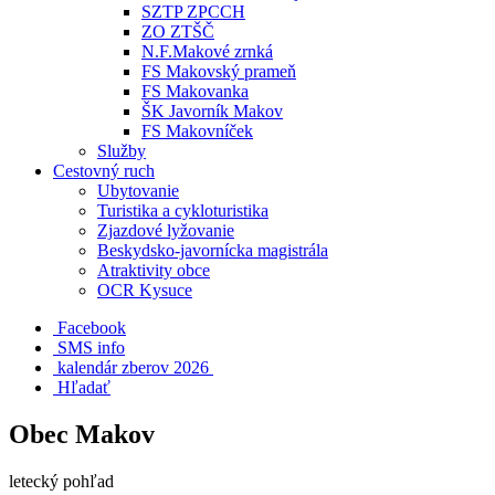
SZTP ZPCCH
ZO ZTŠČ
N.F.Makové zrnká
FS Makovský prameň
FS Makovanka
ŠK Javorník Makov
FS Makovníček
Služby
Cestovný ruch
Ubytovanie
Turistika a cykloturistika
Zjazdové lyžovanie
Beskydsko-javornícka magistrála
Atraktivity obce
OCR Kysuce
Facebook
SMS info
​ kalendár zberov 2026
Hľadať
Obec Makov
letecký pohľad