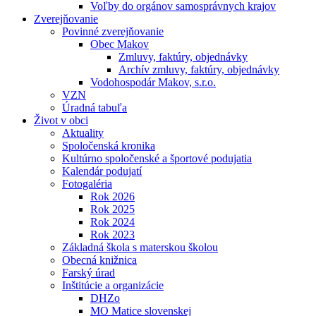
Voľby do orgánov samosprávnych krajov
Zverejňovanie
Povinné zverejňovanie
Obec Makov
Zmluvy, faktúry, objednávky
Archív zmluvy, faktúry, objednávky
Vodohospodár Makov, s.r.o.
VZN
Úradná tabuľa
Život v obci
Aktuality
Spoločenská kronika
Kultúrno spoločenské a športové podujatia
Kalendár podujatí
Fotogaléria
Rok 2026
Rok 2025
Rok 2024
Rok 2023
Základná škola s materskou školou
Obecná knižnica
Farský úrad
Inštitúcie a organizácie
DHZo
MO Matice slovenskej