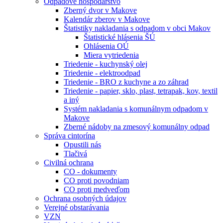
Odpadové hospodárstvo
Zberný dvor v Makove
Kalendár zberov v Makove
Štatistiky nakladania s odpadom v obci Makov
Štatistické hlásenia ŠÚ
Ohlásenia OÚ
Miera vytriedenia
Triedenie - kuchynský olej
Triedenie - elektroodpad
Triedenie - BRO z kuchyne a zo záhrad
Triedenie - papier, sklo, plast, tetrapak, kov, textil
a iný
Systém nakladania s komunálnym odpadom v
Makove
Zberné nádoby na zmesový komunálny odpad
Správa cintorína
Opustili nás
Tlačivá
Civilná ochrana
CO - dokumenty
CO proti povodniam
CO proti medveďom
Ochrana osobných údajov
Verejné obstarávania
VZN