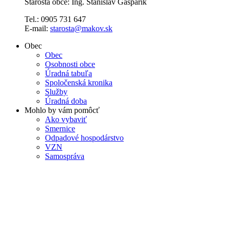
Starosta obce: Ing. Stanislav Gašparík
Tel.: 0905 731 647
E-mail:
starosta@makov.sk
Obec
Obec
Osobnosti obce
Úradná tabuľa
Spoločenská kronika
Služby
Úradná doba
Mohlo by vám pomôcť
Ako vybaviť
Smernice
Odpadové hospodárstvo
VZN
Samospráva