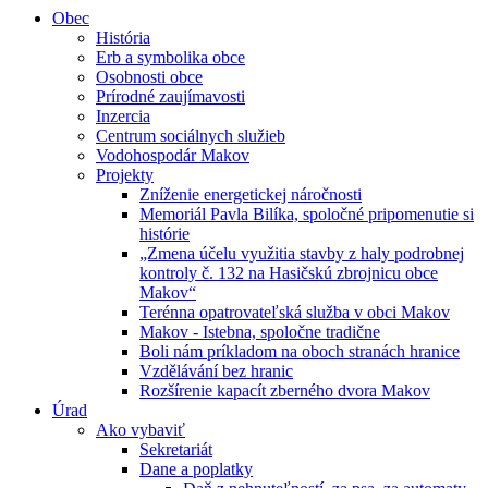
Obec
História
Erb a symbolika obce
Osobnosti obce
Prírodné zaujímavosti
Inzercia
Centrum sociálnych služieb
Vodohospodár Makov
Projekty
Zníženie energetickej náročnosti
Memoriál Pavla Bilíka, spoločné pripomenutie si
histórie
„Zmena účelu využitia stavby z haly podrobnej
kontroly č. 132 na Hasičskú zbrojnicu obce
Makov“
Terénna opatrovateľská služba v obci Makov
Makov - Istebna, spoločne tradične
Boli nám príkladom na oboch stranách hranice
Vzdělávání bez hranic
Rozšírenie kapacít zberného dvora Makov
Úrad
Ako vybaviť
Sekretariát
Dane a poplatky