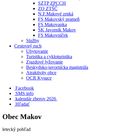
SZTP ZPCCH
ZO ZTŠČ
N.F.Makové zrnká
FS Makovský prameň
FS Makovanka
ŠK Javorník Makov
FS Makovníček
Služby
Cestovný ruch
Ubytovanie
Turistika a cykloturistika
Zjazdové lyžovanie
Beskydsko-javornícka magistrála
Atraktivity obce
OCR Kysuce
Facebook
SMS info
​ kalendár zberov 2026
Hľadať
Obec Makov
letecký pohľad