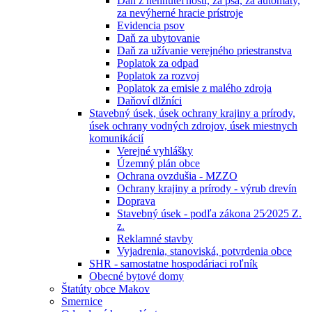
Daň z nehnuteľností, za psa, za automaty,
za nevýherné hracie prístroje
Evidencia psov
Daň za ubytovanie
Daň za užívanie verejného priestranstva
Poplatok za odpad
Poplatok za rozvoj
Poplatok za emisie z malého zdroja
Daňoví dlžníci
Stavebný úsek, úsek ochrany krajiny a prírody,
úsek ochrany vodných zdrojov, úsek miestnych
komunikácií
Verejné vyhlášky
Územný plán obce
Ochrana ovzdušia - MZZO
Ochrany krajiny a prírody - výrub drevín
Doprava
Stavebný úsek - podľa zákona 25⁄2025 Z.
z.
Reklamné stavby
Vyjadrenia, stanoviská, potvrdenia obce
SHR - samostatne hospodáriaci roľník
Obecné bytové domy
Štatúty obce Makov
Smernice