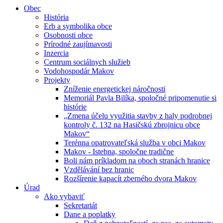
Obec
História
Erb a symbolika obce
Osobnosti obce
Prírodné zaujímavosti
Inzercia
Centrum sociálnych služieb
Vodohospodár Makov
Projekty
Zníženie energetickej náročnosti
Memoriál Pavla Bilíka, spoločné pripomenutie si
histórie
„Zmena účelu využitia stavby z haly podrobnej
kontroly č. 132 na Hasičskú zbrojnicu obce
Makov“
Terénna opatrovateľská služba v obci Makov
Makov - Istebna, spoločne tradične
Boli nám príkladom na oboch stranách hranice
Vzdělávání bez hranic
Rozšírenie kapacít zberného dvora Makov
Úrad
Ako vybaviť
Sekretariát
Dane a poplatky