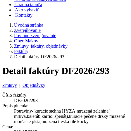
Úradná tabuľa
Ako vybaviť
Kontakty
Úvodná stránka
Zverejňovanie
Povinné zverejňovanie
Obec Makov
Zmluvy, faktúry, objednávky
Faktúry
Detail faktúry DF2026/293
Detail faktúry DF2026/293
Zmluvy
|
Objednávky
Číslo faktúry:
DF2026/293
Popis plnenia:
Potraviny- kuracie stehná HYZA,mrazená zelenina(
mrkva,kaleráb,karfiol,špenát),kuracie pečene,držky mrazené
morčacie plsia,mrazená treska filé kocky
Cena: