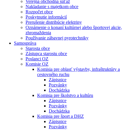
Verejná obchodná súťaž
Nakladanie s majetkom obce
Rozpočet obce
Poskytnutie informácií
Prerušenie distribúcie elektriny
Oznámenie o konaní kultúrnej alebo športovej akcie,
zhromaždenia
Používanie zábavnej pyrotechniky
Samospráva
Starosta obce
Zástupca starostu obce
Poslanci OZ
Komisie OZ
Komisia pre oblasť výstavby, infraštruktúry a
cestovného ruchu
Zápisnice
Pozvánky
Dochádzka
Komisia pre školstvo a kultúru
Zápisnice
Pozvánky
Dochádzka
Komisia pre šport a DHZ
Zápisnice
Pozvánky