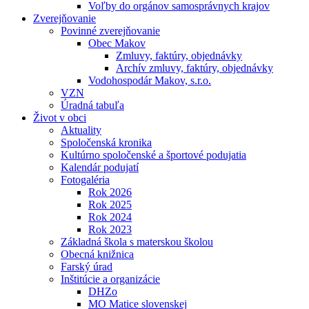
Voľby do orgánov samosprávnych krajov
Zverejňovanie
Povinné zverejňovanie
Obec Makov
Zmluvy, faktúry, objednávky
Archív zmluvy, faktúry, objednávky
Vodohospodár Makov, s.r.o.
VZN
Úradná tabuľa
Život v obci
Aktuality
Spoločenská kronika
Kultúrno spoločenské a športové podujatia
Kalendár podujatí
Fotogaléria
Rok 2026
Rok 2025
Rok 2024
Rok 2023
Základná škola s materskou školou
Obecná knižnica
Farský úrad
Inštitúcie a organizácie
DHZo
MO Matice slovenskej