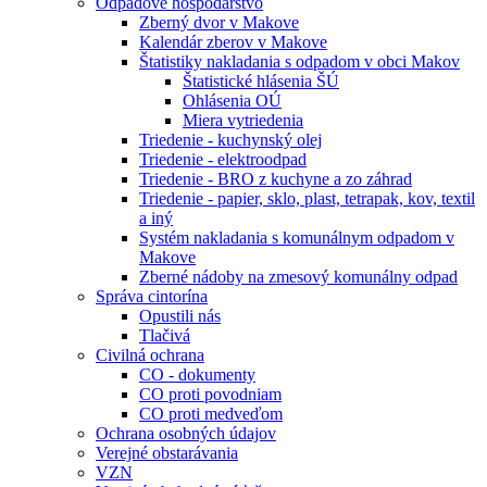
Odpadové hospodárstvo
Zberný dvor v Makove
Kalendár zberov v Makove
Štatistiky nakladania s odpadom v obci Makov
Štatistické hlásenia ŠÚ
Ohlásenia OÚ
Miera vytriedenia
Triedenie - kuchynský olej
Triedenie - elektroodpad
Triedenie - BRO z kuchyne a zo záhrad
Triedenie - papier, sklo, plast, tetrapak, kov, textil
a iný
Systém nakladania s komunálnym odpadom v
Makove
Zberné nádoby na zmesový komunálny odpad
Správa cintorína
Opustili nás
Tlačivá
Civilná ochrana
CO - dokumenty
CO proti povodniam
CO proti medveďom
Ochrana osobných údajov
Verejné obstarávania
VZN