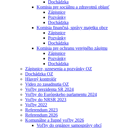
Dochádzka
Komisia pre sociálnu a zdravotnú oblasť
Zápisnice
Pozvánky
Dochádzka
Komisia finančná, správy majetku obce
Zápisnice
Pozvánky
Dochádzka
Komisia pre ochranu verejného záujmu
Zápisnice
Pozvánky
Dochádzka
Zápisnice, uznesenia a pozvánky OZ
Dochádzka OZ
Hlavný kontrolór
Video zo zasadnutia OZ
Voľby prezidenta SR 2024
Voľby do Európskeho parlamentu 2024
Voľby do NRSR 2023
Voľby 2022
Referendum 2023
Referendum 2026
Komunálne a župné voľby 2026
Voľby do orgánov samosprávy obcí