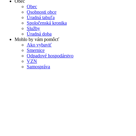
Obec
Obec
Osobnosti obce
Úradná tabuľa
Spoločenská kronika
Služby
Úradná doba
Mohlo by vám pomôcť
Ako vybaviť
Smernice
Odpadové hospodárstvo
VZN
Samospráva