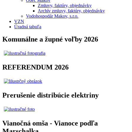
Obec Makov
Zmluvy, faktúry, objednávky
Archív zmluvy, faktúry, objednávky
Vodohospodár Makov, s.r.o.
VZN
Úradná tabuľa
Komunálne a župné voľby 2026
REFERENDUM 2026
Prerušenie distribúcie elektriny
Vianočná omša - Vianoce podľa
Marschalka