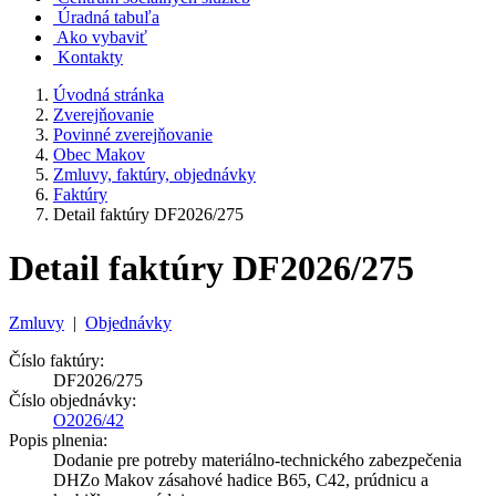
Úradná tabuľa
Ako vybaviť
Kontakty
Úvodná stránka
Zverejňovanie
Povinné zverejňovanie
Obec Makov
Zmluvy, faktúry, objednávky
Faktúry
Detail faktúry DF2026/275
Detail faktúry DF2026/275
Zmluvy
|
Objednávky
Číslo faktúry:
DF2026/275
Číslo objednávky:
O2026/42
Popis plnenia:
Dodanie pre potreby materiálno-technického zabezpečenia
DHZo Makov zásahové hadice B65, C42, prúdnicu a