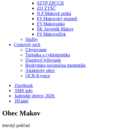
SZTP ZPCCH
ZO ZTŠČ
N.F.Makové zrnká
FS Makovský prameň
FS Makovanka
ŠK Javorník Makov
FS Makovníček
Služby
Cestovný ruch
Ubytovanie
Turistika a cykloturistika
Zjazdové lyžovanie
Beskydsko-javornícka magistrála
Atraktivity obce
OCR Kysuce
Facebook
SMS info
​ kalendár zberov 2026
Hľadať
Obec Makov
letecký pohľad