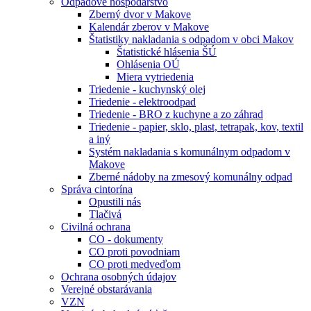
Odpadové hospodárstvo
Zberný dvor v Makove
Kalendár zberov v Makove
Štatistiky nakladania s odpadom v obci Makov
Štatistické hlásenia ŠÚ
Ohlásenia OÚ
Miera vytriedenia
Triedenie - kuchynský olej
Triedenie - elektroodpad
Triedenie - BRO z kuchyne a zo záhrad
Triedenie - papier, sklo, plast, tetrapak, kov, textil
a iný
Systém nakladania s komunálnym odpadom v
Makove
Zberné nádoby na zmesový komunálny odpad
Správa cintorína
Opustili nás
Tlačivá
Civilná ochrana
CO - dokumenty
CO proti povodniam
CO proti medveďom
Ochrana osobných údajov
Verejné obstarávania
VZN