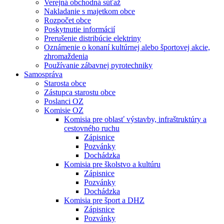
Verejná obchodná súťaž
Nakladanie s majetkom obce
Rozpočet obce
Poskytnutie informácií
Prerušenie distribúcie elektriny
Oznámenie o konaní kultúrnej alebo športovej akcie,
zhromaždenia
Používanie zábavnej pyrotechniky
Samospráva
Starosta obce
Zástupca starostu obce
Poslanci OZ
Komisie OZ
Komisia pre oblasť výstavby, infraštruktúry a
cestovného ruchu
Zápisnice
Pozvánky
Dochádzka
Komisia pre školstvo a kultúru
Zápisnice
Pozvánky
Dochádzka
Komisia pre šport a DHZ
Zápisnice
Pozvánky