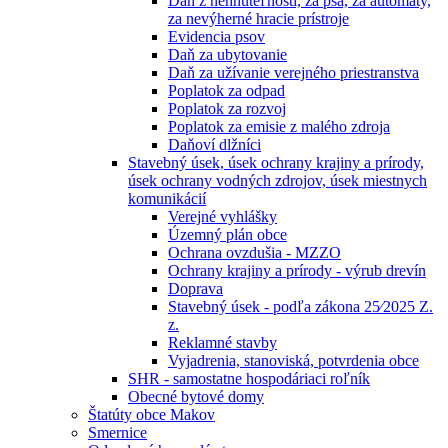
Daň z nehnuteľností, za psa, za automaty,
za nevýherné hracie prístroje
Evidencia psov
Daň za ubytovanie
Daň za užívanie verejného priestranstva
Poplatok za odpad
Poplatok za rozvoj
Poplatok za emisie z malého zdroja
Daňoví dlžníci
Stavebný úsek, úsek ochrany krajiny a prírody,
úsek ochrany vodných zdrojov, úsek miestnych
komunikácií
Verejné vyhlášky
Územný plán obce
Ochrana ovzdušia - MZZO
Ochrany krajiny a prírody - výrub drevín
Doprava
Stavebný úsek - podľa zákona 25⁄2025 Z.
z.
Reklamné stavby
Vyjadrenia, stanoviská, potvrdenia obce
SHR - samostatne hospodáriaci roľník
Obecné bytové domy
Štatúty obce Makov
Smernice