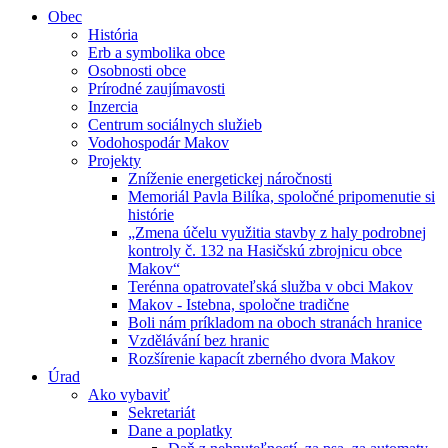
Obec
História
Erb a symbolika obce
Osobnosti obce
Prírodné zaujímavosti
Inzercia
Centrum sociálnych služieb
Vodohospodár Makov
Projekty
Zníženie energetickej náročnosti
Memoriál Pavla Bilíka, spoločné pripomenutie si
histórie
„Zmena účelu využitia stavby z haly podrobnej
kontroly č. 132 na Hasičskú zbrojnicu obce
Makov“
Terénna opatrovateľská služba v obci Makov
Makov - Istebna, spoločne tradične
Boli nám príkladom na oboch stranách hranice
Vzdělávání bez hranic
Rozšírenie kapacít zberného dvora Makov
Úrad
Ako vybaviť
Sekretariát
Dane a poplatky