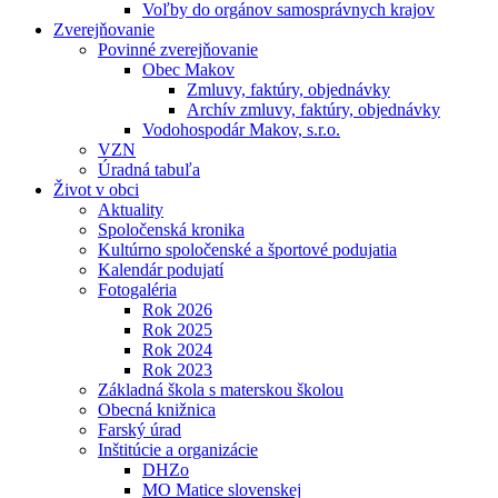
Voľby do orgánov samosprávnych krajov
Zverejňovanie
Povinné zverejňovanie
Obec Makov
Zmluvy, faktúry, objednávky
Archív zmluvy, faktúry, objednávky
Vodohospodár Makov, s.r.o.
VZN
Úradná tabuľa
Život v obci
Aktuality
Spoločenská kronika
Kultúrno spoločenské a športové podujatia
Kalendár podujatí
Fotogaléria
Rok 2026
Rok 2025
Rok 2024
Rok 2023
Základná škola s materskou školou
Obecná knižnica
Farský úrad
Inštitúcie a organizácie
DHZo
MO Matice slovenskej