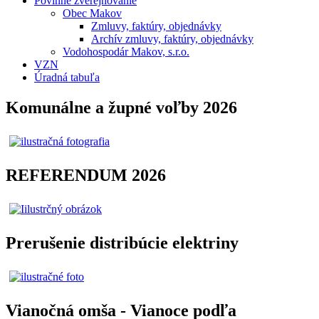
Povinné zverejňovanie
Obec Makov
Zmluvy, faktúry, objednávky
Archív zmluvy, faktúry, objednávky
Vodohospodár Makov, s.r.o.
VZN
Úradná tabuľa
Komunálne a župné voľby 2026
REFERENDUM 2026
Prerušenie distribúcie elektriny
Vianočná omša - Vianoce podľa