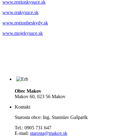
www.regionkysuce.sk
www.rrakysuce.sk
www.regionbeskydy.sk
www.mojekysuce.sk
Obec Makov
Makov 60, 023 56 Makov
Kontakt
Starosta obce: Ing. Stanislav Gašparík
Tel.: 0905 731 647
E-mail:
starosta@makov.sk