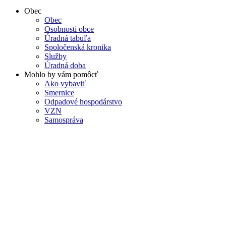
Obec
Obec
Osobnosti obce
Úradná tabuľa
Spoločenská kronika
Služby
Úradná doba
Mohlo by vám pomôcť
Ako vybaviť
Smernice
Odpadové hospodárstvo
VZN
Samospráva