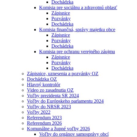
Dochádzka
Komisia pre sociálnu a zdravotnú oblasť
Zápisnice
Pozvánky
Dochádzka
Komisia finančná, správy majetku obce
Zápisnice
Pozvánky
Dochádzka
Komisia pre ochranu verejného záujmu
Zápisnice
Pozvánky
Dochádzka
Zápisnice, uznesenia a pozvánky OZ
Dochádzka OZ
Hlavný kontrolór
Video zo zasadnutia OZ
Voľby prezidenta SR 2024
Voľby do Európskeho parlamentu 2024
Voľby do NRSR 2023
Voľby 2022
Referendum 2023
Referendum 2026
Komunálne a župné voľby 2026
Voľby do orgánov samosprávy obcí