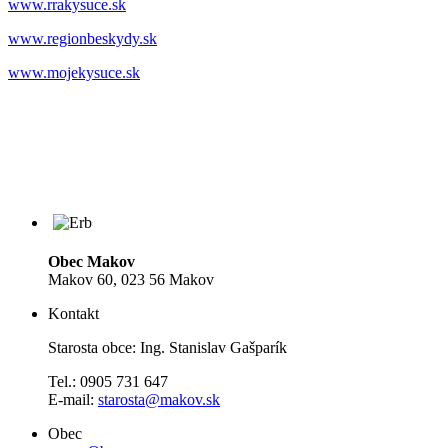
www.rrakysuce.sk
www.regionbeskydy.sk
www.mojekysuce.sk
Obec Makov
Makov 60, 023 56 Makov
Kontakt
Starosta obce: Ing. Stanislav Gašparík
Tel.: 0905 731 647
E-mail:
starosta@makov.sk
Obec