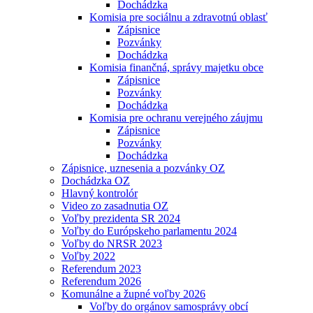
Dochádzka
Komisia pre sociálnu a zdravotnú oblasť
Zápisnice
Pozvánky
Dochádzka
Komisia finančná, správy majetku obce
Zápisnice
Pozvánky
Dochádzka
Komisia pre ochranu verejného záujmu
Zápisnice
Pozvánky
Dochádzka
Zápisnice, uznesenia a pozvánky OZ
Dochádzka OZ
Hlavný kontrolór
Video zo zasadnutia OZ
Voľby prezidenta SR 2024
Voľby do Európskeho parlamentu 2024
Voľby do NRSR 2023
Voľby 2022
Referendum 2023
Referendum 2026
Komunálne a župné voľby 2026
Voľby do orgánov samosprávy obcí