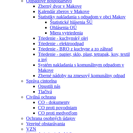
Odpadové hospodárstvo
Zberný dvor v Makove
Kalendár zberov v Makove
Štatistiky nakladania s odpadom v obci Makov
Štatistické hlásenia ŠÚ
Ohlásenia OÚ
Miera vytriedenia
Triedenie - kuchynský olej
Triedenie - elektroodpad
Triedenie - BRO z kuchyne a zo záhrad
Triedenie - papier, sklo, plast, tetrapak, kov, textil
a iný
Systém nakladania s komunálnym odpadom v
Makove
Zberné nádoby na zmesový komunálny odpad
Správa cintorína
Opustili nás
Tlačivá
Civilná ochrana
CO - dokumenty
CO proti povodniam
CO proti medveďom
Ochrana osobných údajov
Verejné obstarávania
VZN