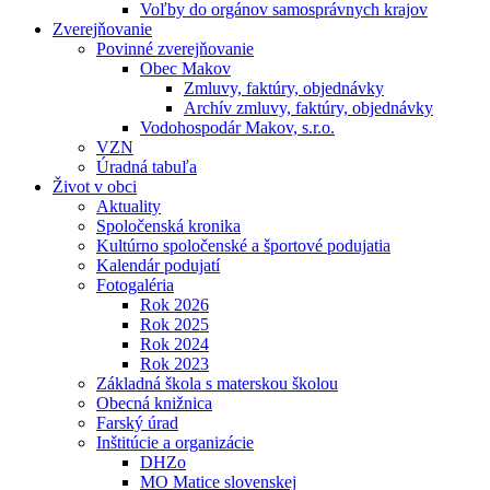
Voľby do orgánov samosprávnych krajov
Zverejňovanie
Povinné zverejňovanie
Obec Makov
Zmluvy, faktúry, objednávky
Archív zmluvy, faktúry, objednávky
Vodohospodár Makov, s.r.o.
VZN
Úradná tabuľa
Život v obci
Aktuality
Spoločenská kronika
Kultúrno spoločenské a športové podujatia
Kalendár podujatí
Fotogaléria
Rok 2026
Rok 2025
Rok 2024
Rok 2023
Základná škola s materskou školou
Obecná knižnica
Farský úrad
Inštitúcie a organizácie
DHZo
MO Matice slovenskej