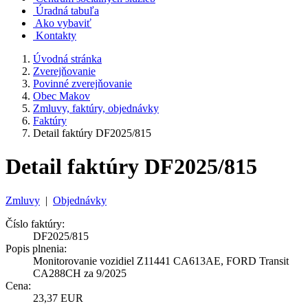
Úradná tabuľa
Ako vybaviť
Kontakty
Úvodná stránka
Zverejňovanie
Povinné zverejňovanie
Obec Makov
Zmluvy, faktúry, objednávky
Faktúry
Detail faktúry DF2025/815
Detail faktúry DF2025/815
Zmluvy
|
Objednávky
Číslo faktúry:
DF2025/815
Popis plnenia:
Monitorovanie vozidiel Z11441 CA613AE, FORD Transit
CA288CH za 9/2025
Cena:
23,37 EUR