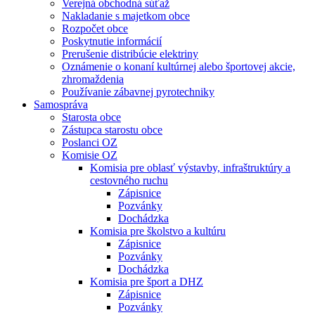
Verejná obchodná súťaž
Nakladanie s majetkom obce
Rozpočet obce
Poskytnutie informácií
Prerušenie distribúcie elektriny
Oznámenie o konaní kultúrnej alebo športovej akcie,
zhromaždenia
Používanie zábavnej pyrotechniky
Samospráva
Starosta obce
Zástupca starostu obce
Poslanci OZ
Komisie OZ
Komisia pre oblasť výstavby, infraštruktúry a
cestovného ruchu
Zápisnice
Pozvánky
Dochádzka
Komisia pre školstvo a kultúru
Zápisnice
Pozvánky
Dochádzka
Komisia pre šport a DHZ
Zápisnice
Pozvánky