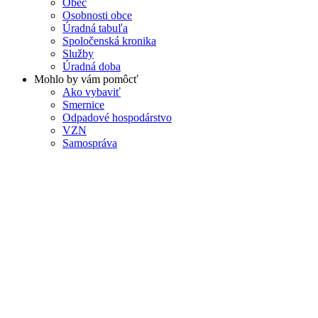
Obec
Osobnosti obce
Úradná tabuľa
Spoločenská kronika
Služby
Úradná doba
Mohlo by vám pomôcť
Ako vybaviť
Smernice
Odpadové hospodárstvo
VZN
Samospráva