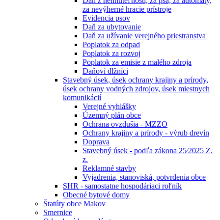
Daň z nehnuteľností, za psa, za automaty,
za nevýherné hracie prístroje
Evidencia psov
Daň za ubytovanie
Daň za užívanie verejného priestranstva
Poplatok za odpad
Poplatok za rozvoj
Poplatok za emisie z malého zdroja
Daňoví dlžníci
Stavebný úsek, úsek ochrany krajiny a prírody,
úsek ochrany vodných zdrojov, úsek miestnych
komunikácií
Verejné vyhlášky
Územný plán obce
Ochrana ovzdušia - MZZO
Ochrany krajiny a prírody - výrub drevín
Doprava
Stavebný úsek - podľa zákona 25⁄2025 Z.
z.
Reklamné stavby
Vyjadrenia, stanoviská, potvrdenia obce
SHR - samostatne hospodáriaci roľník
Obecné bytové domy
Štatúty obce Makov
Smernice