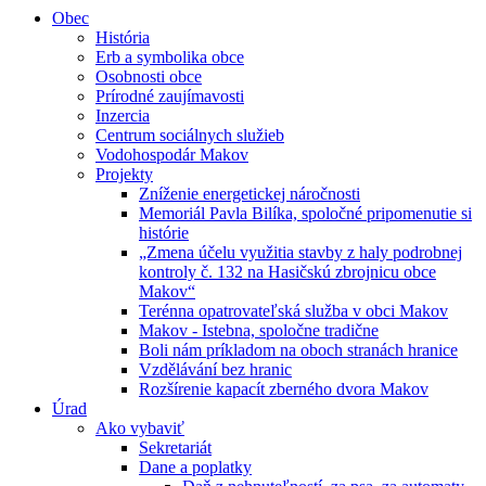
Obec
História
Erb a symbolika obce
Osobnosti obce
Prírodné zaujímavosti
Inzercia
Centrum sociálnych služieb
Vodohospodár Makov
Projekty
Zníženie energetickej náročnosti
Memoriál Pavla Bilíka, spoločné pripomenutie si
histórie
„Zmena účelu využitia stavby z haly podrobnej
kontroly č. 132 na Hasičskú zbrojnicu obce
Makov“
Terénna opatrovateľská služba v obci Makov
Makov - Istebna, spoločne tradične
Boli nám príkladom na oboch stranách hranice
Vzdělávání bez hranic
Rozšírenie kapacít zberného dvora Makov
Úrad
Ako vybaviť
Sekretariát
Dane a poplatky