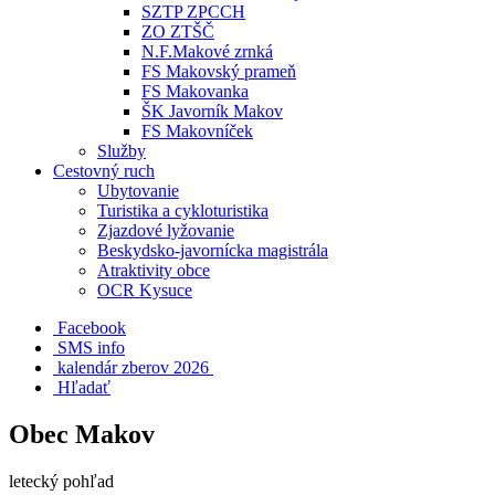
SZTP ZPCCH
ZO ZTŠČ
N.F.Makové zrnká
FS Makovský prameň
FS Makovanka
ŠK Javorník Makov
FS Makovníček
Služby
Cestovný ruch
Ubytovanie
Turistika a cykloturistika
Zjazdové lyžovanie
Beskydsko-javornícka magistrála
Atraktivity obce
OCR Kysuce
Facebook
SMS info
​ kalendár zberov 2026
Hľadať
Obec Makov
letecký pohľad