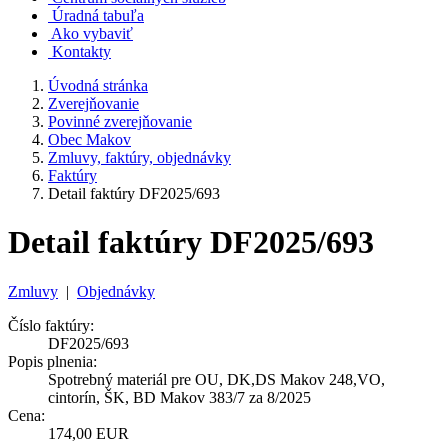
Úradná tabuľa
Ako vybaviť
Kontakty
Úvodná stránka
Zverejňovanie
Povinné zverejňovanie
Obec Makov
Zmluvy, faktúry, objednávky
Faktúry
Detail faktúry DF2025/693
Detail faktúry DF2025/693
Zmluvy
|
Objednávky
Číslo faktúry:
DF2025/693
Popis plnenia:
Spotrebný materiál pre OU, DK,DS Makov 248,VO,
cintorín, ŠK, BD Makov 383/7 za 8/2025
Cena:
174,00 EUR