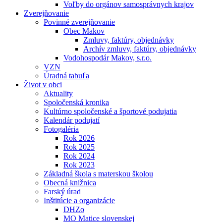
Voľby do orgánov samosprávnych krajov
Zverejňovanie
Povinné zverejňovanie
Obec Makov
Zmluvy, faktúry, objednávky
Archív zmluvy, faktúry, objednávky
Vodohospodár Makov, s.r.o.
VZN
Úradná tabuľa
Život v obci
Aktuality
Spoločenská kronika
Kultúrno spoločenské a športové podujatia
Kalendár podujatí
Fotogaléria
Rok 2026
Rok 2025
Rok 2024
Rok 2023
Základná škola s materskou školou
Obecná knižnica
Farský úrad
Inštitúcie a organizácie
DHZo
MO Matice slovenskej