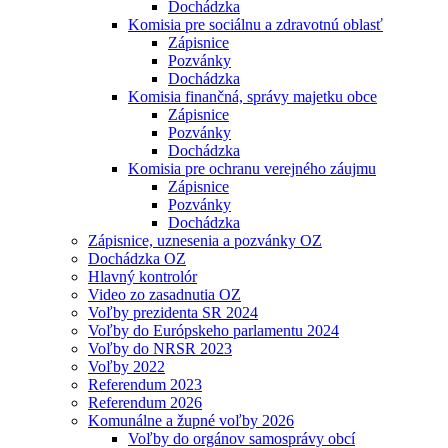
Dochádzka
Komisia pre sociálnu a zdravotnú oblasť
Zápisnice
Pozvánky
Dochádzka
Komisia finančná, správy majetku obce
Zápisnice
Pozvánky
Dochádzka
Komisia pre ochranu verejného záujmu
Zápisnice
Pozvánky
Dochádzka
Zápisnice, uznesenia a pozvánky OZ
Dochádzka OZ
Hlavný kontrolór
Video zo zasadnutia OZ
Voľby prezidenta SR 2024
Voľby do Európskeho parlamentu 2024
Voľby do NRSR 2023
Voľby 2022
Referendum 2023
Referendum 2026
Komunálne a župné voľby 2026
Voľby do orgánov samosprávy obcí