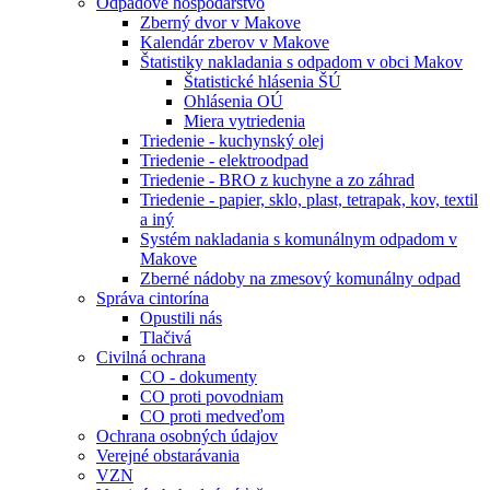
Odpadové hospodárstvo
Zberný dvor v Makove
Kalendár zberov v Makove
Štatistiky nakladania s odpadom v obci Makov
Štatistické hlásenia ŠÚ
Ohlásenia OÚ
Miera vytriedenia
Triedenie - kuchynský olej
Triedenie - elektroodpad
Triedenie - BRO z kuchyne a zo záhrad
Triedenie - papier, sklo, plast, tetrapak, kov, textil
a iný
Systém nakladania s komunálnym odpadom v
Makove
Zberné nádoby na zmesový komunálny odpad
Správa cintorína
Opustili nás
Tlačivá
Civilná ochrana
CO - dokumenty
CO proti povodniam
CO proti medveďom
Ochrana osobných údajov
Verejné obstarávania
VZN