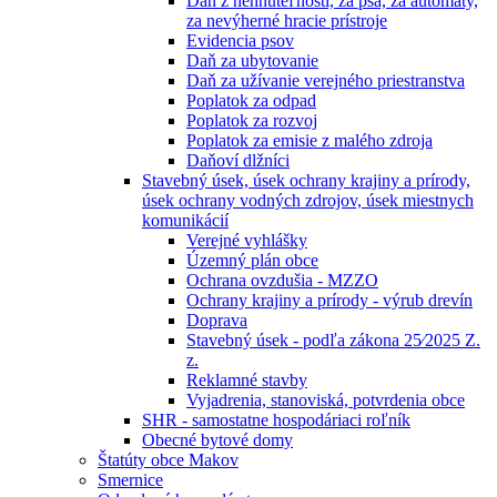
Daň z nehnuteľností, za psa, za automaty,
za nevýherné hracie prístroje
Evidencia psov
Daň za ubytovanie
Daň za užívanie verejného priestranstva
Poplatok za odpad
Poplatok za rozvoj
Poplatok za emisie z malého zdroja
Daňoví dlžníci
Stavebný úsek, úsek ochrany krajiny a prírody,
úsek ochrany vodných zdrojov, úsek miestnych
komunikácií
Verejné vyhlášky
Územný plán obce
Ochrana ovzdušia - MZZO
Ochrany krajiny a prírody - výrub drevín
Doprava
Stavebný úsek - podľa zákona 25⁄2025 Z.
z.
Reklamné stavby
Vyjadrenia, stanoviská, potvrdenia obce
SHR - samostatne hospodáriaci roľník
Obecné bytové domy
Štatúty obce Makov
Smernice