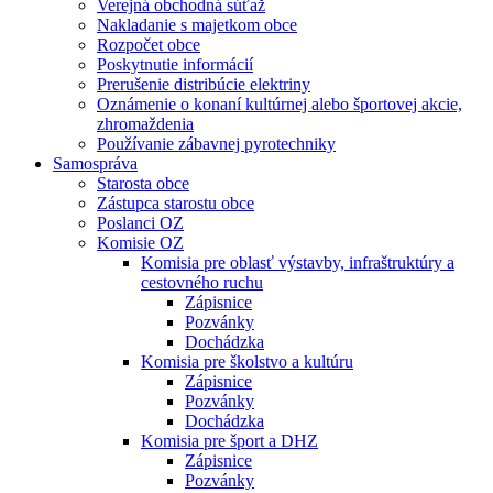
Verejná obchodná súťaž
Nakladanie s majetkom obce
Rozpočet obce
Poskytnutie informácií
Prerušenie distribúcie elektriny
Oznámenie o konaní kultúrnej alebo športovej akcie,
zhromaždenia
Používanie zábavnej pyrotechniky
Samospráva
Starosta obce
Zástupca starostu obce
Poslanci OZ
Komisie OZ
Komisia pre oblasť výstavby, infraštruktúry a
cestovného ruchu
Zápisnice
Pozvánky
Dochádzka
Komisia pre školstvo a kultúru
Zápisnice
Pozvánky
Dochádzka
Komisia pre šport a DHZ
Zápisnice
Pozvánky