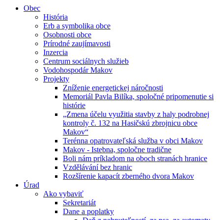
Obec
História
Erb a symbolika obce
Osobnosti obce
Prírodné zaujímavosti
Inzercia
Centrum sociálnych služieb
Vodohospodár Makov
Projekty
Zníženie energetickej náročnosti
Memoriál Pavla Bilíka, spoločné pripomenutie si
histórie
„Zmena účelu využitia stavby z haly podrobnej
kontroly č. 132 na Hasičskú zbrojnicu obce
Makov“
Terénna opatrovateľská služba v obci Makov
Makov - Istebna, spoločne tradične
Boli nám príkladom na oboch stranách hranice
Vzdělávání bez hranic
Rozšírenie kapacít zberného dvora Makov
Úrad
Ako vybaviť
Sekretariát
Dane a poplatky