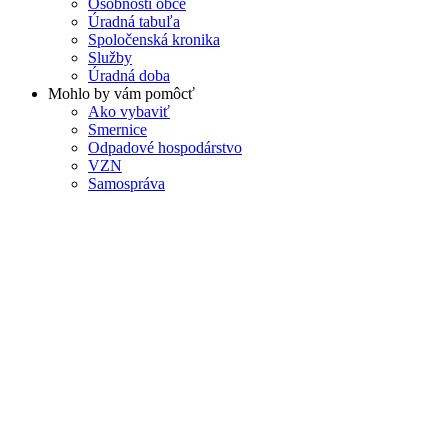
Osobnosti obce
Úradná tabuľa
Spoločenská kronika
Služby
Úradná doba
Mohlo by vám pomôcť
Ako vybaviť
Smernice
Odpadové hospodárstvo
VZN
Samospráva