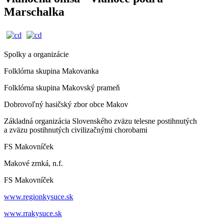
Marschalka
Spolky a organizácie
Folklórna skupina Makovanka
Folklórna skupina Makovský prameň
Dobrovoľný hasičský zbor obce Makov
Základná organizácia Slovenského zväzu telesne postihnutých
a zväzu postihnutých civilizačnými chorobami
FS Makovníček
Makové zrnká, n.f.
FS Makovníček
www.regionkysuce.sk
www.rrakysuce.sk