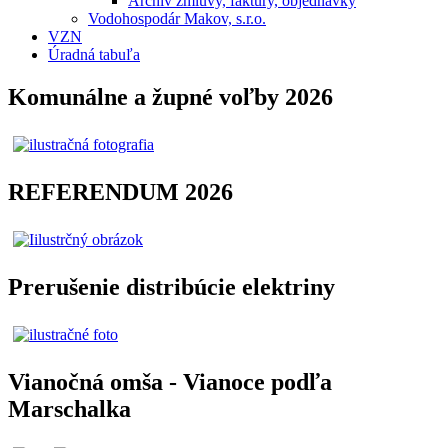
Archív zmluvy, faktúry, objednávky
Vodohospodár Makov, s.r.o.
VZN
Úradná tabuľa
Komunálne a župné voľby 2026
REFERENDUM 2026
Prerušenie distribúcie elektriny
Vianočná omša - Vianoce podľa
Marschalka