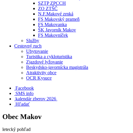
SZTP ZPCCH
ZO ZTŠČ
N.F.Makové zrnká
FS Makovský prameň
FS Makovanka
ŠK Javorník Makov
FS Makovníček
Služby
Cestovný ruch
Ubytovanie
Turistika a cykloturistika
Zjazdové lyžovanie
Beskydsko-javornícka magistrála
Atraktivity obce
OCR Kysuce
Facebook
SMS info
​ kalendár zberov 2026
Hľadať
Obec Makov
letecký pohľad