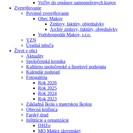
Voľby do orgánov samosprávnych krajov
Zverejňovanie
Povinné zverejňovanie
Obec Makov
Zmluvy, faktúry, objednávky
Archív zmluvy, faktúry, objednávky
Vodohospodár Makov, s.r.o.
VZN
Úradná tabuľa
Život v obci
Aktuality
Spoločenská kronika
Kultúrno spoločenské a športové podujatia
Kalendár podujatí
Fotogaléria
Rok 2026
Rok 2025
Rok 2024
Rok 2023
Základná škola s materskou školou
Obecná knižnica
Farský úrad
Inštitúcie a organizácie
DHZo
MO Matice slovenskej