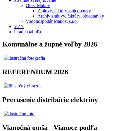
Povinné zverejňovanie
Obec Makov
Zmluvy, faktúry, objednávky
Archív zmluvy, faktúry, objednávky
Vodohospodár Makov, s.r.o.
VZN
Úradná tabuľa
Komunálne a župné voľby 2026
REFERENDUM 2026
Prerušenie distribúcie elektriny
Vianočná omša - Vianoce podľa