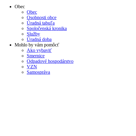
Obec
Obec
Osobnosti obce
Úradná tabuľa
Spoločenská kronika
Služby
Úradná doba
Mohlo by vám pomôcť
Ako vybaviť
Smernice
Odpadové hospodárstvo
VZN
Samospráva