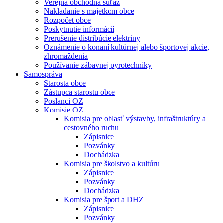
Verejná obchodná súťaž
Nakladanie s majetkom obce
Rozpočet obce
Poskytnutie informácií
Prerušenie distribúcie elektriny
Oznámenie o konaní kultúrnej alebo športovej akcie,
zhromaždenia
Používanie zábavnej pyrotechniky
Samospráva
Starosta obce
Zástupca starostu obce
Poslanci OZ
Komisie OZ
Komisia pre oblasť výstavby, infraštruktúry a
cestovného ruchu
Zápisnice
Pozvánky
Dochádzka
Komisia pre školstvo a kultúru
Zápisnice
Pozvánky
Dochádzka
Komisia pre šport a DHZ
Zápisnice
Pozvánky