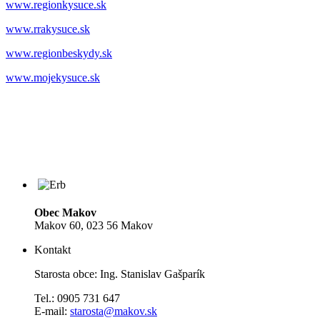
www.regionkysuce.sk
www.rrakysuce.sk
www.regionbeskydy.sk
www.mojekysuce.sk
Obec Makov
Makov 60, 023 56 Makov
Kontakt
Starosta obce: Ing. Stanislav Gašparík
Tel.: 0905 731 647
E-mail:
starosta@makov.sk