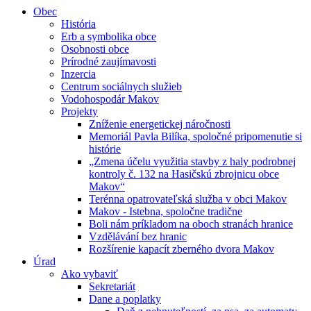
Obec
História
Erb a symbolika obce
Osobnosti obce
Prírodné zaujímavosti
Inzercia
Centrum sociálnych služieb
Vodohospodár Makov
Projekty
Zníženie energetickej náročnosti
Memoriál Pavla Bilíka, spoločné pripomenutie si
histórie
„Zmena účelu využitia stavby z haly podrobnej
kontroly č. 132 na Hasičskú zbrojnicu obce
Makov“
Terénna opatrovateľská služba v obci Makov
Makov - Istebna, spoločne tradične
Boli nám príkladom na oboch stranách hranice
Vzdělávání bez hranic
Rozšírenie kapacít zberného dvora Makov
Úrad
Ako vybaviť
Sekretariát
Dane a poplatky