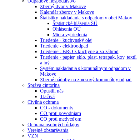
Odpadové hospodárstvo
Zberný dvor v Makove
Kalendár zberov v Makove
Štatistiky nakladania s odpadom v obci Makov
Štatistické hlásenia ŠÚ
Ohlásenia OÚ
Miera vytriedenia
Triedenie - kuchynský olej
Triedenie - elektroodpad
Triedenie - BRO z kuchyne a zo záhrad
Triedenie - papier, sklo, plast, tetrapak, kov, textil
a iný
Systém nakladania s komunálnym odpadom v
Makove
Zberné nádoby na zmesový komunálny odpad
Správa cintorína
Opustili nás
Tlačivá
Civilná ochrana
CO - dokumenty
CO proti povodniam
CO proti medveďom
Ochrana osobných údajov
Verejné obstarávania
VZN