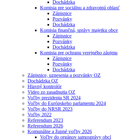
Dochádzka
Komisia pre sociálnu a zdravotnú oblasť
Zápisnice
Pozvánky
Dochádzka
Komisia finančná, správy majetku obce
Zápisnice
Pozvánky
Dochádzka
Komisia pre ochranu verejného záujmu
Zápisnice
Pozvánky
Dochádzka
Zápisnice, uznesenia a pozvánky OZ
Dochádzka OZ
Hlavný kontrolór
Video zo zasadnutia OZ
Voľby prezidenta SR 2024
Voľby do Európskeho parlamentu 2024
Voľby do NRSR 2023
Voľby 2022
Referendum 2023
Referendum 2026
Komunálne a župné voľby 2026
Voľby do orgánov samosprávy obcí