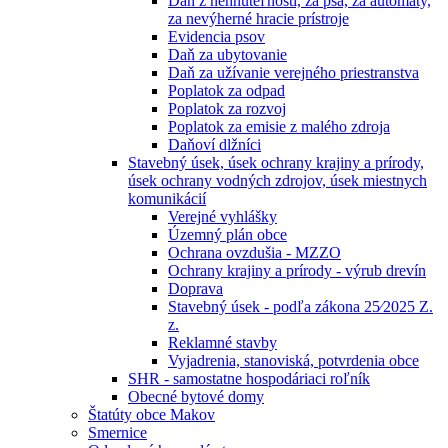
Daň z nehnuteľností, za psa, za automaty,
za nevýherné hracie prístroje
Evidencia psov
Daň za ubytovanie
Daň za užívanie verejného priestranstva
Poplatok za odpad
Poplatok za rozvoj
Poplatok za emisie z malého zdroja
Daňoví dlžníci
Stavebný úsek, úsek ochrany krajiny a prírody,
úsek ochrany vodných zdrojov, úsek miestnych
komunikácií
Verejné vyhlášky
Územný plán obce
Ochrana ovzdušia - MZZO
Ochrany krajiny a prírody - výrub drevín
Doprava
Stavebný úsek - podľa zákona 25⁄2025 Z.
z.
Reklamné stavby
Vyjadrenia, stanoviská, potvrdenia obce
SHR - samostatne hospodáriaci roľník
Obecné bytové domy
Štatúty obce Makov
Smernice