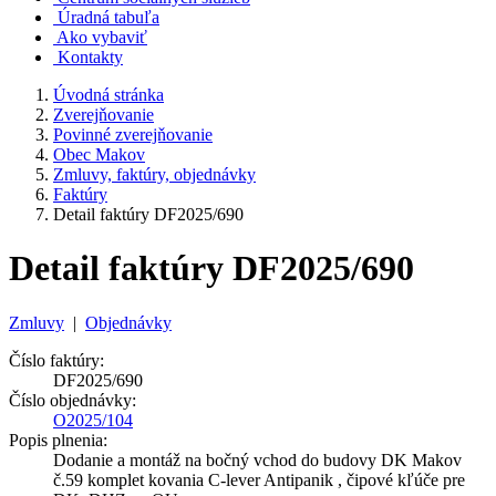
Úradná tabuľa
Ako vybaviť
Kontakty
Úvodná stránka
Zverejňovanie
Povinné zverejňovanie
Obec Makov
Zmluvy, faktúry, objednávky
Faktúry
Detail faktúry DF2025/690
Detail faktúry DF2025/690
Zmluvy
|
Objednávky
Číslo faktúry:
DF2025/690
Číslo objednávky:
O2025/104
Popis plnenia:
Dodanie a montáž na bočný vchod do budovy DK Makov
č.59 komplet kovania C-lever Antipanik , čipové kľúče pre