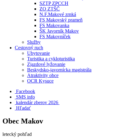
SZTP ZPCCH
ZO ZTŠČ
N.F.Makové zrnká
FS Makovský prameň
FS Makovanka
ŠK Javorník Makov
FS Makovníček
Služby
Cestovný ruch
Ubytovanie
Turistika a cykloturistika
Zjazdové lyžovanie
Beskydsko-javornícka magistrála
Atraktivity obce
OCR Kysuce
Facebook
SMS info
​ kalendár zberov 2026
Hľadať
Obec Makov
letecký pohľad