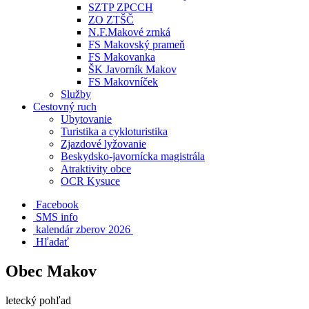
SZTP ZPCCH
ZO ZTŠČ
N.F.Makové zrnká
FS Makovský prameň
FS Makovanka
ŠK Javorník Makov
FS Makovníček
Služby
Cestovný ruch
Ubytovanie
Turistika a cykloturistika
Zjazdové lyžovanie
Beskydsko-javornícka magistrála
Atraktivity obce
OCR Kysuce
Facebook
SMS info
​ kalendár zberov 2026
Hľadať
Obec Makov
letecký pohľad