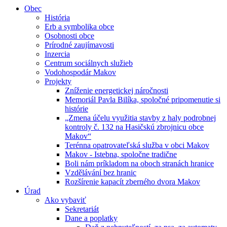
Obec
História
Erb a symbolika obce
Osobnosti obce
Prírodné zaujímavosti
Inzercia
Centrum sociálnych služieb
Vodohospodár Makov
Projekty
Zníženie energetickej náročnosti
Memoriál Pavla Bilíka, spoločné pripomenutie si
histórie
„Zmena účelu využitia stavby z haly podrobnej
kontroly č. 132 na Hasičskú zbrojnicu obce
Makov“
Terénna opatrovateľská služba v obci Makov
Makov - Istebna, spoločne tradične
Boli nám príkladom na oboch stranách hranice
Vzdělávání bez hranic
Rozšírenie kapacít zberného dvora Makov
Úrad
Ako vybaviť
Sekretariát
Dane a poplatky