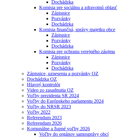
Dochádzka
Komisia pre sociálnu a zdravotnú oblasť
Zápisnice
Pozvánky
Dochádzka
Komisia finančná, správy majetku obce
Zápisnice
Pozvánky
Dochádzka
Komisia pre ochranu verejného záujmu
Zápisnice
Pozvánky
Dochádzka
Zápisnice, uznesenia a pozvánky OZ
Dochádzka OZ
Hlavný kontrolór
Video zo zasadnutia OZ
Voľby prezidenta SR 2024
Voľby do Európskeho parlamentu 2024
Voľby do NRSR 2023
Voľby 2022
Referendum 2023
Referendum 2026
Komunálne a župné voľby 2026
Voľby do orgánov samosprávy obcí