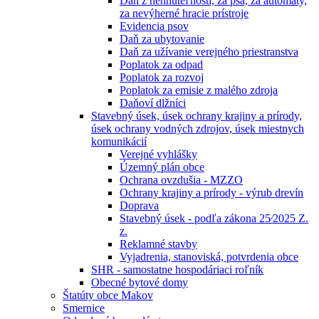
Daň z nehnuteľností, za psa, za automaty,
za nevýherné hracie prístroje
Evidencia psov
Daň za ubytovanie
Daň za užívanie verejného priestranstva
Poplatok za odpad
Poplatok za rozvoj
Poplatok za emisie z malého zdroja
Daňoví dlžníci
Stavebný úsek, úsek ochrany krajiny a prírody,
úsek ochrany vodných zdrojov, úsek miestnych
komunikácií
Verejné vyhlášky
Územný plán obce
Ochrana ovzdušia - MZZO
Ochrany krajiny a prírody - výrub drevín
Doprava
Stavebný úsek - podľa zákona 25⁄2025 Z.
z.
Reklamné stavby
Vyjadrenia, stanoviská, potvrdenia obce
SHR - samostatne hospodáriaci roľník
Obecné bytové domy
Štatúty obce Makov
Smernice