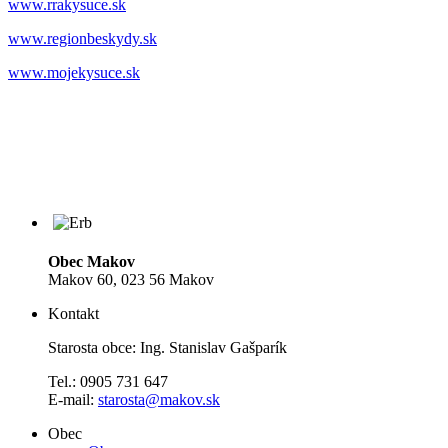
www.rrakysuce.sk
www.regionbeskydy.sk
www.mojekysuce.sk
Obec Makov
Makov 60, 023 56 Makov
Kontakt
Starosta obce: Ing. Stanislav Gašparík
Tel.: 0905 731 647
E-mail:
starosta@makov.sk
Obec