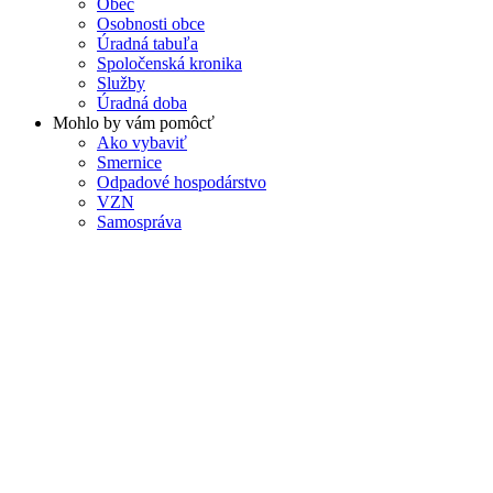
Obec
Osobnosti obce
Úradná tabuľa
Spoločenská kronika
Služby
Úradná doba
Mohlo by vám pomôcť
Ako vybaviť
Smernice
Odpadové hospodárstvo
VZN
Samospráva