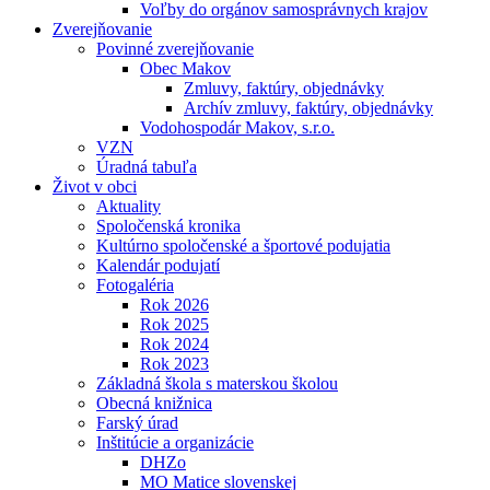
Voľby do orgánov samosprávnych krajov
Zverejňovanie
Povinné zverejňovanie
Obec Makov
Zmluvy, faktúry, objednávky
Archív zmluvy, faktúry, objednávky
Vodohospodár Makov, s.r.o.
VZN
Úradná tabuľa
Život v obci
Aktuality
Spoločenská kronika
Kultúrno spoločenské a športové podujatia
Kalendár podujatí
Fotogaléria
Rok 2026
Rok 2025
Rok 2024
Rok 2023
Základná škola s materskou školou
Obecná knižnica
Farský úrad
Inštitúcie a organizácie
DHZo
MO Matice slovenskej