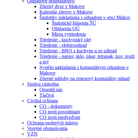
Odpadové hospodárstvo
Zberný dvor v Makove
Kalendár zberov v Makove
Štatistiky nakladania s odpadom v obci Makov
Štatistické hlásenia ŠÚ
Ohlásenia OÚ
Miera vytriedenia
Triedenie - kuchynský olej
Triedenie - elektroodpad
Triedenie - BRO z kuchyne a zo záhrad
Triedenie - papier, sklo, plast, tetrapak, kov, textil
a iný
Systém nakladania s komunálnym odpadom v
Makove
Zberné nádoby na zmesový komunálny odpad
Správa cintorína
Opustili nás
Tlačivá
Civilná ochrana
CO - dokumenty
CO proti povodniam
CO proti medveďom
Ochrana osobných údajov
Verejné obstarávania
VZN