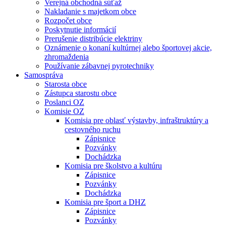
Verejná obchodná súťaž
Nakladanie s majetkom obce
Rozpočet obce
Poskytnutie informácií
Prerušenie distribúcie elektriny
Oznámenie o konaní kultúrnej alebo športovej akcie,
zhromaždenia
Používanie zábavnej pyrotechniky
Samospráva
Starosta obce
Zástupca starostu obce
Poslanci OZ
Komisie OZ
Komisia pre oblasť výstavby, infraštruktúry a
cestovného ruchu
Zápisnice
Pozvánky
Dochádzka
Komisia pre školstvo a kultúru
Zápisnice
Pozvánky
Dochádzka
Komisia pre šport a DHZ
Zápisnice
Pozvánky