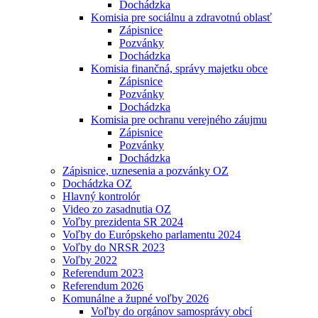
Dochádzka
Komisia pre sociálnu a zdravotnú oblasť
Zápisnice
Pozvánky
Dochádzka
Komisia finančná, správy majetku obce
Zápisnice
Pozvánky
Dochádzka
Komisia pre ochranu verejného záujmu
Zápisnice
Pozvánky
Dochádzka
Zápisnice, uznesenia a pozvánky OZ
Dochádzka OZ
Hlavný kontrolór
Video zo zasadnutia OZ
Voľby prezidenta SR 2024
Voľby do Európskeho parlamentu 2024
Voľby do NRSR 2023
Voľby 2022
Referendum 2023
Referendum 2026
Komunálne a župné voľby 2026
Voľby do orgánov samosprávy obcí