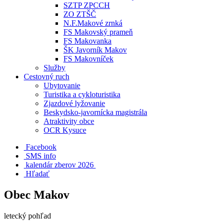
SZTP ZPCCH
ZO ZTŠČ
N.F.Makové zrnká
FS Makovský prameň
FS Makovanka
ŠK Javorník Makov
FS Makovníček
Služby
Cestovný ruch
Ubytovanie
Turistika a cykloturistika
Zjazdové lyžovanie
Beskydsko-javornícka magistrála
Atraktivity obce
OCR Kysuce
Facebook
SMS info
​ kalendár zberov 2026
Hľadať
Obec Makov
letecký pohľad