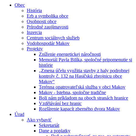
Obec
História
Erb a symbolika obce
Osobnosti obce
Prírodné zaujímavosti
Inzercia
Centrum sociálnych služieb
Vodohospodár Makov
Projekty
Zníženie energetickej náročnosti
Memoriál Pavla Bilíka, spoločné pripomenutie si
histórie
„Zmena účelu využitia stavby z haly podrobnej
kontroly č. 132 na Hasičskú zbrojnicu obce
Makov“
Terénna opatrovateľská služba v obci Makov
Makov - Istebna, spoločne tradične
Boli nám príkladom na oboch stranách hranice
Vzdělávání bez hranic
Rozšírenie kapacít zberného dvora Makov
Úrad
Ako vybaviť
Sekretariát
Dane a poplatky