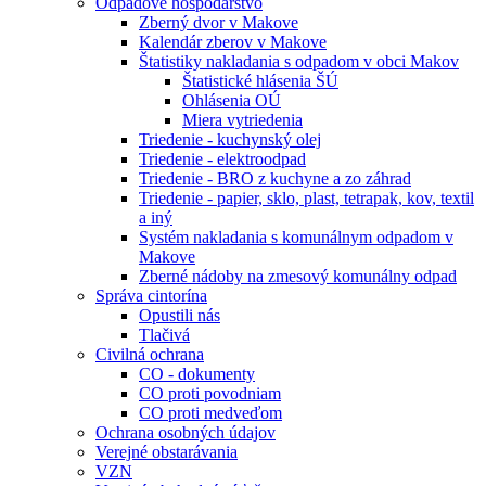
Odpadové hospodárstvo
Zberný dvor v Makove
Kalendár zberov v Makove
Štatistiky nakladania s odpadom v obci Makov
Štatistické hlásenia ŠÚ
Ohlásenia OÚ
Miera vytriedenia
Triedenie - kuchynský olej
Triedenie - elektroodpad
Triedenie - BRO z kuchyne a zo záhrad
Triedenie - papier, sklo, plast, tetrapak, kov, textil
a iný
Systém nakladania s komunálnym odpadom v
Makove
Zberné nádoby na zmesový komunálny odpad
Správa cintorína
Opustili nás
Tlačivá
Civilná ochrana
CO - dokumenty
CO proti povodniam
CO proti medveďom
Ochrana osobných údajov
Verejné obstarávania
VZN