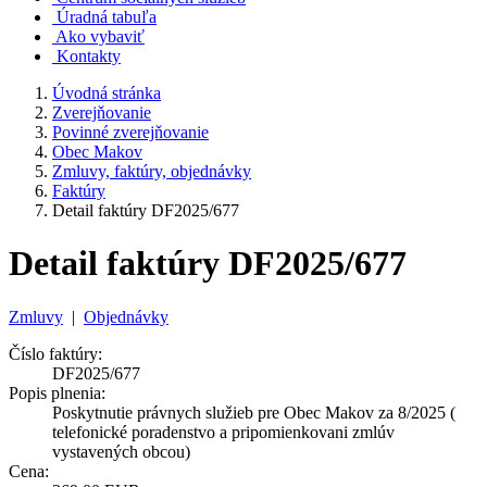
Úradná tabuľa
Ako vybaviť
Kontakty
Úvodná stránka
Zverejňovanie
Povinné zverejňovanie
Obec Makov
Zmluvy, faktúry, objednávky
Faktúry
Detail faktúry DF2025/677
Detail faktúry DF2025/677
Zmluvy
|
Objednávky
Číslo faktúry:
DF2025/677
Popis plnenia:
Poskytnutie právnych služieb pre Obec Makov za 8/2025 (
telefonické poradenstvo a pripomienkovani zmlúv
vystavených obcou)
Cena: