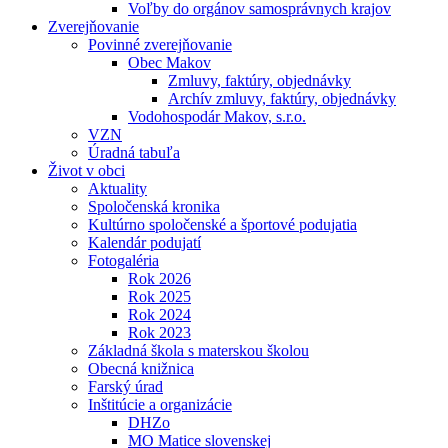
Voľby do orgánov samosprávnych krajov
Zverejňovanie
Povinné zverejňovanie
Obec Makov
Zmluvy, faktúry, objednávky
Archív zmluvy, faktúry, objednávky
Vodohospodár Makov, s.r.o.
VZN
Úradná tabuľa
Život v obci
Aktuality
Spoločenská kronika
Kultúrno spoločenské a športové podujatia
Kalendár podujatí
Fotogaléria
Rok 2026
Rok 2025
Rok 2024
Rok 2023
Základná škola s materskou školou
Obecná knižnica
Farský úrad
Inštitúcie a organizácie
DHZo
MO Matice slovenskej