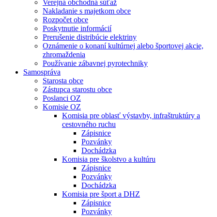
Verejná obchodná súťaž
Nakladanie s majetkom obce
Rozpočet obce
Poskytnutie informácií
Prerušenie distribúcie elektriny
Oznámenie o konaní kultúrnej alebo športovej akcie,
zhromaždenia
Používanie zábavnej pyrotechniky
Samospráva
Starosta obce
Zástupca starostu obce
Poslanci OZ
Komisie OZ
Komisia pre oblasť výstavby, infraštruktúry a
cestovného ruchu
Zápisnice
Pozvánky
Dochádzka
Komisia pre školstvo a kultúru
Zápisnice
Pozvánky
Dochádzka
Komisia pre šport a DHZ
Zápisnice
Pozvánky