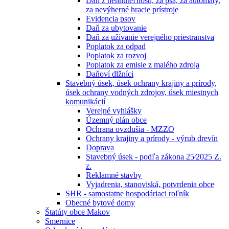
Daň z nehnuteľností, za psa, za automaty,
za nevýherné hracie prístroje
Evidencia psov
Daň za ubytovanie
Daň za užívanie verejného priestranstva
Poplatok za odpad
Poplatok za rozvoj
Poplatok za emisie z malého zdroja
Daňoví dlžníci
Stavebný úsek, úsek ochrany krajiny a prírody,
úsek ochrany vodných zdrojov, úsek miestnych
komunikácií
Verejné vyhlášky
Územný plán obce
Ochrana ovzdušia - MZZO
Ochrany krajiny a prírody - výrub drevín
Doprava
Stavebný úsek - podľa zákona 25⁄2025 Z.
z.
Reklamné stavby
Vyjadrenia, stanoviská, potvrdenia obce
SHR - samostatne hospodáriaci roľník
Obecné bytové domy
Štatúty obce Makov
Smernice