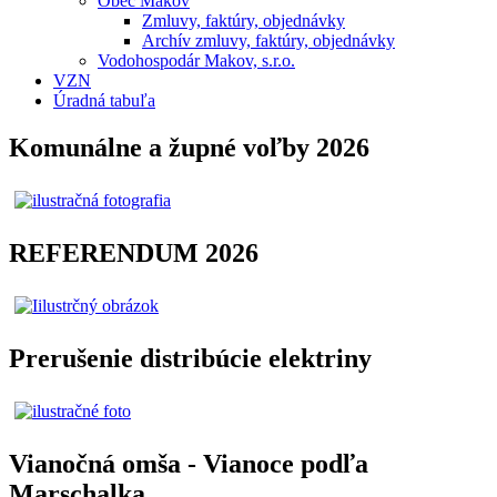
Obec Makov
Zmluvy, faktúry, objednávky
Archív zmluvy, faktúry, objednávky
Vodohospodár Makov, s.r.o.
VZN
Úradná tabuľa
Komunálne a župné voľby 2026
REFERENDUM 2026
Prerušenie distribúcie elektriny
Vianočná omša - Vianoce podľa
Marschalka