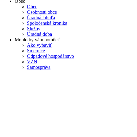
Obec
Obec
Osobnosti obce
Úradná tabuľa
Spoločenská kronika
Služby
Úradná doba
Mohlo by vám pomôcť
Ako vybaviť
Smernice
Odpadové hospodárstvo
VZN
Samospráva