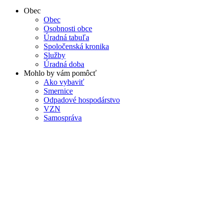
Obec
Obec
Osobnosti obce
Úradná tabuľa
Spoločenská kronika
Služby
Úradná doba
Mohlo by vám pomôcť
Ako vybaviť
Smernice
Odpadové hospodárstvo
VZN
Samospráva