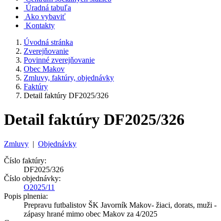
Úradná tabuľa
Ako vybaviť
Kontakty
Úvodná stránka
Zverejňovanie
Povinné zverejňovanie
Obec Makov
Zmluvy, faktúry, objednávky
Faktúry
Detail faktúry DF2025/326
Detail faktúry DF2025/326
Zmluvy
|
Objednávky
Číslo faktúry:
DF2025/326
Číslo objednávky:
O2025/11
Popis plnenia:
Prepravu futbalistov ŠK Javorník Makov- žiaci, dorats, muži -
zápasy hrané mimo obec Makov za 4/2025