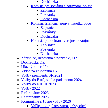
Dochádzka
Komisia pre sociálnu a zdravotnú oblasť
Zápisnice
Pozvánky
Dochádzka
Komisia finančná, správy majetku obce
Zápisnice
Pozvánky
Dochádzka
Komisia pre ochranu verejného záujmu
Zápisnice
Pozvánky
Dochádzka
Zápisnice, uznesenia a pozvánky OZ
Dochádzka OZ
Hlavný kontrolór
Video zo zasadnutia OZ
Voľby prezidenta SR 2024
Voľby do Európskeho parlamentu 2024
Voľby do NRSR 2023
Voľby 2022
Referendum 2023
Referendum 2026
Komunálne a župné voľby 2026
Voľby do orgánov samosprávy obcí