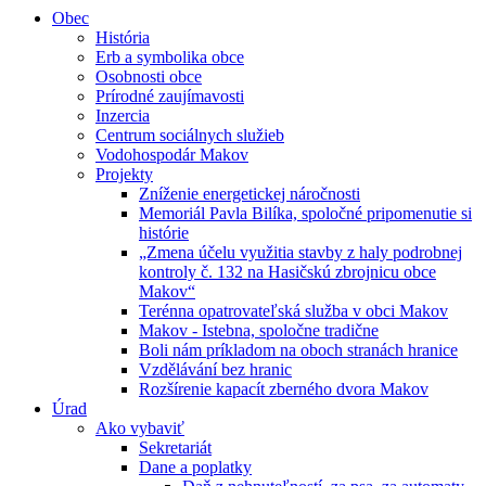
Obec
História
Erb a symbolika obce
Osobnosti obce
Prírodné zaujímavosti
Inzercia
Centrum sociálnych služieb
Vodohospodár Makov
Projekty
Zníženie energetickej náročnosti
Memoriál Pavla Bilíka, spoločné pripomenutie si
histórie
„Zmena účelu využitia stavby z haly podrobnej
kontroly č. 132 na Hasičskú zbrojnicu obce
Makov“
Terénna opatrovateľská služba v obci Makov
Makov - Istebna, spoločne tradične
Boli nám príkladom na oboch stranách hranice
Vzdělávání bez hranic
Rozšírenie kapacít zberného dvora Makov
Úrad
Ako vybaviť
Sekretariát
Dane a poplatky