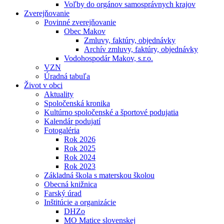
Voľby do orgánov samosprávnych krajov
Zverejňovanie
Povinné zverejňovanie
Obec Makov
Zmluvy, faktúry, objednávky
Archív zmluvy, faktúry, objednávky
Vodohospodár Makov, s.r.o.
VZN
Úradná tabuľa
Život v obci
Aktuality
Spoločenská kronika
Kultúrno spoločenské a športové podujatia
Kalendár podujatí
Fotogaléria
Rok 2026
Rok 2025
Rok 2024
Rok 2023
Základná škola s materskou školou
Obecná knižnica
Farský úrad
Inštitúcie a organizácie
DHZo
MO Matice slovenskej