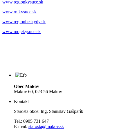
www.regionkysuce.sk
www.rrakysuce.sk
www.regionbeskydy.sk
www.mojekysuce.sk
Obec Makov
Makov 60, 023 56 Makov
Kontakt
Starosta obce: Ing. Stanislav Gašparík
Tel.: 0905 731 647
E-mail:
starosta@makov.sk