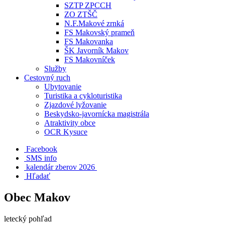
SZTP ZPCCH
ZO ZTŠČ
N.F.Makové zrnká
FS Makovský prameň
FS Makovanka
ŠK Javorník Makov
FS Makovníček
Služby
Cestovný ruch
Ubytovanie
Turistika a cykloturistika
Zjazdové lyžovanie
Beskydsko-javornícka magistrála
Atraktivity obce
OCR Kysuce
Facebook
SMS info
​ kalendár zberov 2026
Hľadať
Obec Makov
letecký pohľad