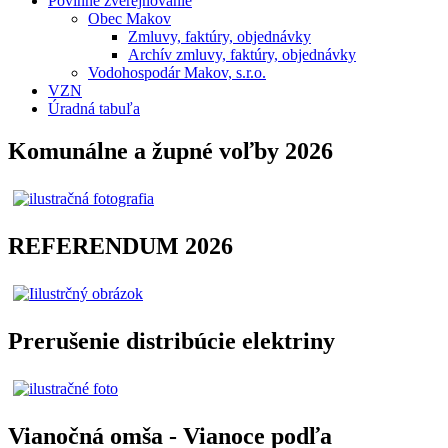
Povinné zverejňovanie
Obec Makov
Zmluvy, faktúry, objednávky
Archív zmluvy, faktúry, objednávky
Vodohospodár Makov, s.r.o.
VZN
Úradná tabuľa
Komunálne a župné voľby 2026
REFERENDUM 2026
Prerušenie distribúcie elektriny
Vianočná omša - Vianoce podľa