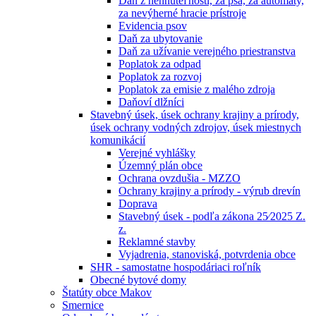
Daň z nehnuteľností, za psa, za automaty,
za nevýherné hracie prístroje
Evidencia psov
Daň za ubytovanie
Daň za užívanie verejného priestranstva
Poplatok za odpad
Poplatok za rozvoj
Poplatok za emisie z malého zdroja
Daňoví dlžníci
Stavebný úsek, úsek ochrany krajiny a prírody,
úsek ochrany vodných zdrojov, úsek miestnych
komunikácií
Verejné vyhlášky
Územný plán obce
Ochrana ovzdušia - MZZO
Ochrany krajiny a prírody - výrub drevín
Doprava
Stavebný úsek - podľa zákona 25⁄2025 Z.
z.
Reklamné stavby
Vyjadrenia, stanoviská, potvrdenia obce
SHR - samostatne hospodáriaci roľník
Obecné bytové domy
Štatúty obce Makov
Smernice