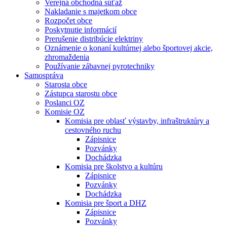
Verejná obchodná súťaž
Nakladanie s majetkom obce
Rozpočet obce
Poskytnutie informácií
Prerušenie distribúcie elektriny
Oznámenie o konaní kultúrnej alebo športovej akcie,
zhromaždenia
Používanie zábavnej pyrotechniky
Samospráva
Starosta obce
Zástupca starostu obce
Poslanci OZ
Komisie OZ
Komisia pre oblasť výstavby, infraštruktúry a
cestovného ruchu
Zápisnice
Pozvánky
Dochádzka
Komisia pre školstvo a kultúru
Zápisnice
Pozvánky
Dochádzka
Komisia pre šport a DHZ
Zápisnice
Pozvánky