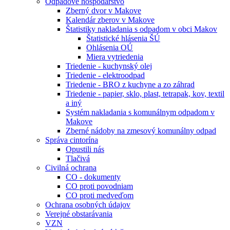
Odpadové hospodárstvo
Zberný dvor v Makove
Kalendár zberov v Makove
Štatistiky nakladania s odpadom v obci Makov
Štatistické hlásenia ŠÚ
Ohlásenia OÚ
Miera vytriedenia
Triedenie - kuchynský olej
Triedenie - elektroodpad
Triedenie - BRO z kuchyne a zo záhrad
Triedenie - papier, sklo, plast, tetrapak, kov, textil
a iný
Systém nakladania s komunálnym odpadom v
Makove
Zberné nádoby na zmesový komunálny odpad
Správa cintorína
Opustili nás
Tlačivá
Civilná ochrana
CO - dokumenty
CO proti povodniam
CO proti medveďom
Ochrana osobných údajov
Verejné obstarávania
VZN