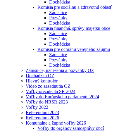
Dochádzka
Komisia pre sociálnu a zdravotnú oblasť
Zápisnice
Pozvánky
Dochádzka
Komisia finančná, správy majetku obce
Zápisnice
Pozvánky
Dochádzka
Komisia pre ochranu verejného záujmu
Zápisnice
Pozvánky
Dochádzka
Zápisnice, uznesenia a pozvánky OZ
Dochádzka OZ
Hlavný kontrolór
Video zo zasadnutia OZ
Voľby prezidenta SR 2024
Voľby do Európskeho parlamentu 2024
Voľby do NRSR 2023
Voľby 2022
Referendum 2023
Referendum 2026
Komunálne a župné voľby 2026
Voľby do orgánov samosprávy obcí