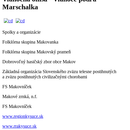
Marschalka
Spolky a organizácie
Folklórna skupina Makovanka
Folklórna skupina Makovský prameň
Dobrovoľný hasičský zbor obce Makov
Základná organizácia Slovenského zväzu telesne postihnutých
a zväzu postihnutých civilizačnými chorobami
FS Makovníček
Makové zrnká, n.f.
FS Makovníček
www.regionkysuce.sk
www.rrakysuce.sk