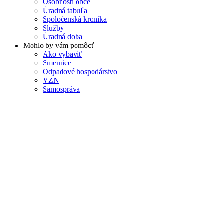
Osobnosti obce
Úradná tabuľa
Spoločenská kronika
Služby
Úradná doba
Mohlo by vám pomôcť
Ako vybaviť
Smernice
Odpadové hospodárstvo
VZN
Samospráva