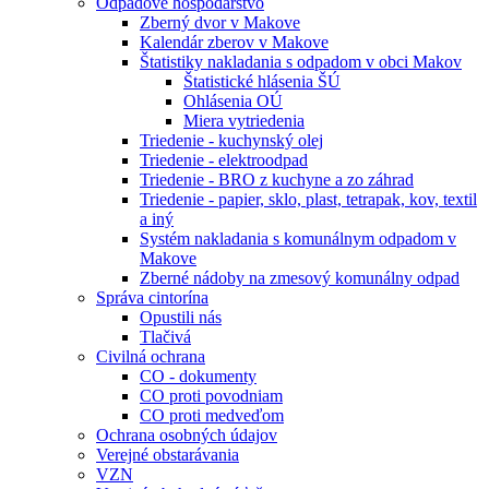
Odpadové hospodárstvo
Zberný dvor v Makove
Kalendár zberov v Makove
Štatistiky nakladania s odpadom v obci Makov
Štatistické hlásenia ŠÚ
Ohlásenia OÚ
Miera vytriedenia
Triedenie - kuchynský olej
Triedenie - elektroodpad
Triedenie - BRO z kuchyne a zo záhrad
Triedenie - papier, sklo, plast, tetrapak, kov, textil
a iný
Systém nakladania s komunálnym odpadom v
Makove
Zberné nádoby na zmesový komunálny odpad
Správa cintorína
Opustili nás
Tlačivá
Civilná ochrana
CO - dokumenty
CO proti povodniam
CO proti medveďom
Ochrana osobných údajov
Verejné obstarávania
VZN