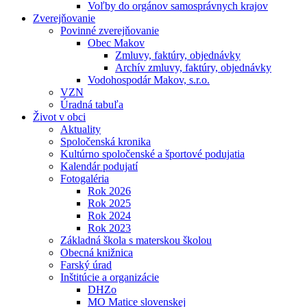
Voľby do orgánov samosprávnych krajov
Zverejňovanie
Povinné zverejňovanie
Obec Makov
Zmluvy, faktúry, objednávky
Archív zmluvy, faktúry, objednávky
Vodohospodár Makov, s.r.o.
VZN
Úradná tabuľa
Život v obci
Aktuality
Spoločenská kronika
Kultúrno spoločenské a športové podujatia
Kalendár podujatí
Fotogaléria
Rok 2026
Rok 2025
Rok 2024
Rok 2023
Základná škola s materskou školou
Obecná knižnica
Farský úrad
Inštitúcie a organizácie
DHZo
MO Matice slovenskej