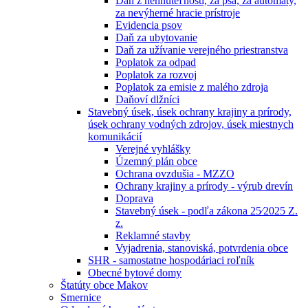
Daň z nehnuteľností, za psa, za automaty,
za nevýherné hracie prístroje
Evidencia psov
Daň za ubytovanie
Daň za užívanie verejného priestranstva
Poplatok za odpad
Poplatok za rozvoj
Poplatok za emisie z malého zdroja
Daňoví dlžníci
Stavebný úsek, úsek ochrany krajiny a prírody,
úsek ochrany vodných zdrojov, úsek miestnych
komunikácií
Verejné vyhlášky
Územný plán obce
Ochrana ovzdušia - MZZO
Ochrany krajiny a prírody - výrub drevín
Doprava
Stavebný úsek - podľa zákona 25⁄2025 Z.
z.
Reklamné stavby
Vyjadrenia, stanoviská, potvrdenia obce
SHR - samostatne hospodáriaci roľník
Obecné bytové domy
Štatúty obce Makov
Smernice