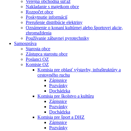
Verejná obchodná súťaž
Nakladanie s majetkom obce
Rozpočet obce
Poskytnutie informácií
Prerušenie distribúcie elektriny
Oznámenie o konaní kultúrnej alebo športovej akcie,
zhromaždenia
Používanie zábavnej pyrotechniky
Samospráva
Starosta obce
Zástupca starostu obce
Poslanci OZ
Komisie OZ
Komisia pre oblasť výstavby, infraštruktúry a
cestovného ruchu
Zápisnice
Pozvánky
Dochádzka
Komisia pre školstvo a kultúru
Zápisnice
Pozvánky
Dochádzka
Komisia pre šport a DHZ
Zápisnice
Pozvánky