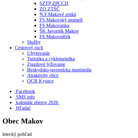
SZTP ZPCCH
ZO ZTŠČ
N.F.Makové zrnká
FS Makovský prameň
FS Makovanka
ŠK Javorník Makov
FS Makovníček
Služby
Cestovný ruch
Ubytovanie
Turistika a cykloturistika
Zjazdové lyžovanie
Beskydsko-javornícka magistrála
Atraktivity obce
OCR Kysuce
Facebook
SMS info
​ kalendár zberov 2026
Hľadať
Obec Makov
letecký pohľad