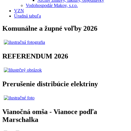
Archív zmluvy, faktúry, objednávky
Vodohospodár Makov, s.r.o.
VZN
Úradná tabuľa
Komunálne a župné voľby 2026
REFERENDUM 2026
Prerušenie distribúcie elektriny
Vianočná omša - Vianoce podľa
Marschalka