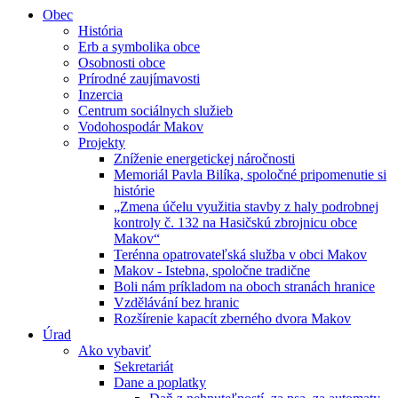
Obec
História
Erb a symbolika obce
Osobnosti obce
Prírodné zaujímavosti
Inzercia
Centrum sociálnych služieb
Vodohospodár Makov
Projekty
Zníženie energetickej náročnosti
Memoriál Pavla Bilíka, spoločné pripomenutie si
histórie
„Zmena účelu využitia stavby z haly podrobnej
kontroly č. 132 na Hasičskú zbrojnicu obce
Makov“
Terénna opatrovateľská služba v obci Makov
Makov - Istebna, spoločne tradične
Boli nám príkladom na oboch stranách hranice
Vzdělávání bez hranic
Rozšírenie kapacít zberného dvora Makov
Úrad
Ako vybaviť
Sekretariát
Dane a poplatky