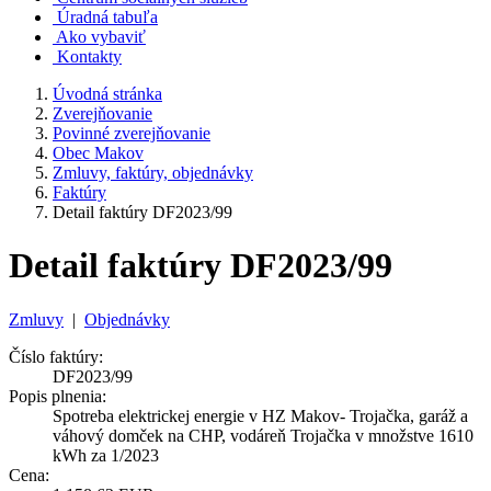
Úradná tabuľa
Ako vybaviť
Kontakty
Úvodná stránka
Zverejňovanie
Povinné zverejňovanie
Obec Makov
Zmluvy, faktúry, objednávky
Faktúry
Detail faktúry DF2023/99
Detail faktúry DF2023/99
Zmluvy
|
Objednávky
Číslo faktúry:
DF2023/99
Popis plnenia:
Spotreba elektrickej energie v HZ Makov- Trojačka, garáž a
váhový domček na CHP, vodáreň Trojačka v množstve 1610
kWh za 1/2023
Cena: