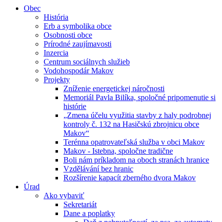
Obec
História
Erb a symbolika obce
Osobnosti obce
Prírodné zaujímavosti
Inzercia
Centrum sociálnych služieb
Vodohospodár Makov
Projekty
Zníženie energetickej náročnosti
Memoriál Pavla Bilíka, spoločné pripomenutie si
histórie
„Zmena účelu využitia stavby z haly podrobnej
kontroly č. 132 na Hasičskú zbrojnicu obce
Makov“
Terénna opatrovateľská služba v obci Makov
Makov - Istebna, spoločne tradične
Boli nám príkladom na oboch stranách hranice
Vzdělávání bez hranic
Rozšírenie kapacít zberného dvora Makov
Úrad
Ako vybaviť
Sekretariát
Dane a poplatky