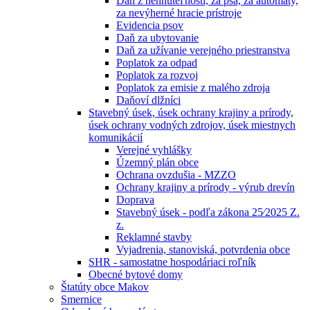
Daň z nehnuteľností, za psa, za automaty,
za nevýherné hracie prístroje
Evidencia psov
Daň za ubytovanie
Daň za užívanie verejného priestranstva
Poplatok za odpad
Poplatok za rozvoj
Poplatok za emisie z malého zdroja
Daňoví dlžníci
Stavebný úsek, úsek ochrany krajiny a prírody,
úsek ochrany vodných zdrojov, úsek miestnych
komunikácií
Verejné vyhlášky
Územný plán obce
Ochrana ovzdušia - MZZO
Ochrany krajiny a prírody - výrub drevín
Doprava
Stavebný úsek - podľa zákona 25⁄2025 Z.
z.
Reklamné stavby
Vyjadrenia, stanoviská, potvrdenia obce
SHR - samostatne hospodáriaci roľník
Obecné bytové domy
Štatúty obce Makov
Smernice