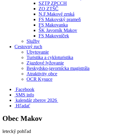
SZTP ZPCCH
ZO ZTŠČ
N.F.Makové zrnká
FS Makovský prameň
FS Makovanka
ŠK Javorník Makov
FS Makovníček
Služby
Cestovný ruch
Ubytovanie
Turistika a cykloturistika
Zjazdové lyžovanie
Beskydsko-javornícka magistrála
Atraktivity obce
OCR Kysuce
Facebook
SMS info
​ kalendár zberov 2026
Hľadať
Obec Makov
letecký pohľad