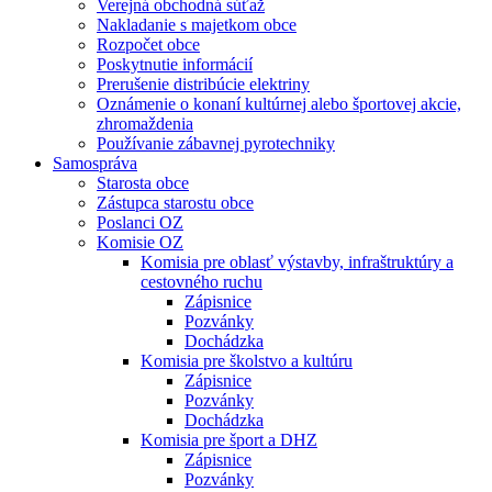
Verejná obchodná súťaž
Nakladanie s majetkom obce
Rozpočet obce
Poskytnutie informácií
Prerušenie distribúcie elektriny
Oznámenie o konaní kultúrnej alebo športovej akcie,
zhromaždenia
Používanie zábavnej pyrotechniky
Samospráva
Starosta obce
Zástupca starostu obce
Poslanci OZ
Komisie OZ
Komisia pre oblasť výstavby, infraštruktúry a
cestovného ruchu
Zápisnice
Pozvánky
Dochádzka
Komisia pre školstvo a kultúru
Zápisnice
Pozvánky
Dochádzka
Komisia pre šport a DHZ
Zápisnice
Pozvánky