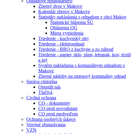
Odpadové hospodárstvo
Zberný dvor v Makove
Kalendár zberov v Makove
Štatistiky nakladania s odpadom v obci Makov
Štatistické hlásenia ŠÚ
Ohlásenia OÚ
Miera vytriedenia
Triedenie - kuchynský olej
Triedenie - elektroodpad
Triedenie - BRO z kuchyne a zo záhrad
Triedenie - papier, sklo, plast, tetrapak, kov, textil
a iný
Systém nakladania s komunálnym odpadom v
Makove
Zberné nádoby na zmesový komunálny odpad
Správa cintorína
Opustili nás
Tlačivá
Civilná ochrana
CO - dokumenty
CO proti povodniam
CO proti medveďom
Ochrana osobných údajov
Verejné obstarávania
VZN