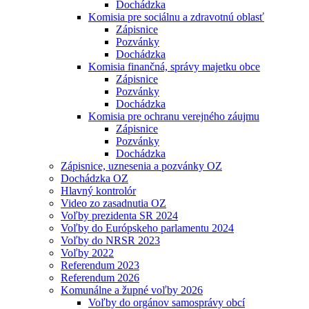
Dochádzka
Komisia pre sociálnu a zdravotnú oblasť
Zápisnice
Pozvánky
Dochádzka
Komisia finančná, správy majetku obce
Zápisnice
Pozvánky
Dochádzka
Komisia pre ochranu verejného záujmu
Zápisnice
Pozvánky
Dochádzka
Zápisnice, uznesenia a pozvánky OZ
Dochádzka OZ
Hlavný kontrolór
Video zo zasadnutia OZ
Voľby prezidenta SR 2024
Voľby do Európskeho parlamentu 2024
Voľby do NRSR 2023
Voľby 2022
Referendum 2023
Referendum 2026
Komunálne a župné voľby 2026
Voľby do orgánov samosprávy obcí