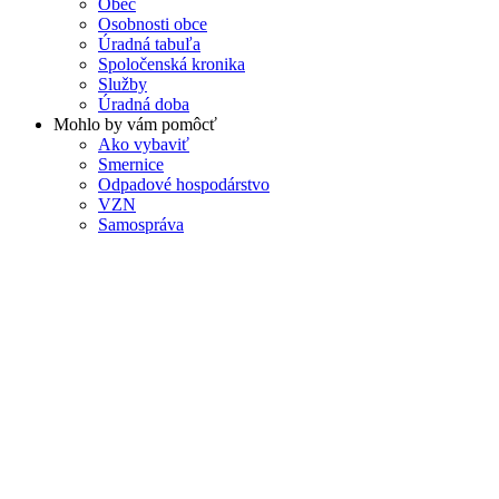
Obec
Osobnosti obce
Úradná tabuľa
Spoločenská kronika
Služby
Úradná doba
Mohlo by vám pomôcť
Ako vybaviť
Smernice
Odpadové hospodárstvo
VZN
Samospráva