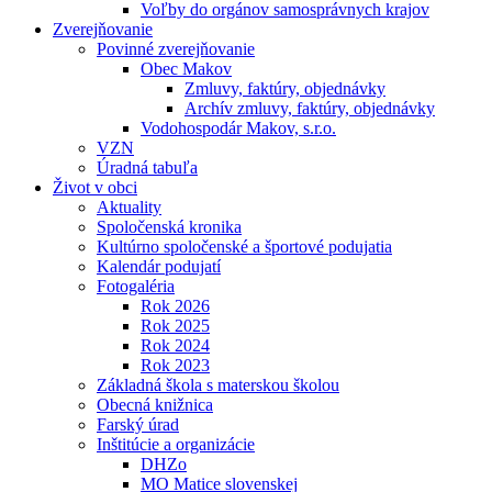
Voľby do orgánov samosprávnych krajov
Zverejňovanie
Povinné zverejňovanie
Obec Makov
Zmluvy, faktúry, objednávky
Archív zmluvy, faktúry, objednávky
Vodohospodár Makov, s.r.o.
VZN
Úradná tabuľa
Život v obci
Aktuality
Spoločenská kronika
Kultúrno spoločenské a športové podujatia
Kalendár podujatí
Fotogaléria
Rok 2026
Rok 2025
Rok 2024
Rok 2023
Základná škola s materskou školou
Obecná knižnica
Farský úrad
Inštitúcie a organizácie
DHZo
MO Matice slovenskej