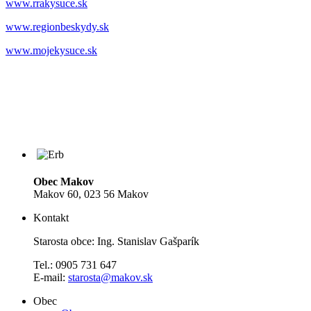
www.rrakysuce.sk
www.regionbeskydy.sk
www.mojekysuce.sk
Obec Makov
Makov 60, 023 56 Makov
Kontakt
Starosta obce: Ing. Stanislav Gašparík
Tel.: 0905 731 647
E-mail:
starosta@makov.sk
Obec