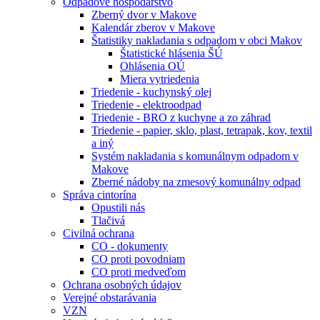
Odpadové hospodárstvo
Zberný dvor v Makove
Kalendár zberov v Makove
Štatistiky nakladania s odpadom v obci Makov
Štatistické hlásenia ŠÚ
Ohlásenia OÚ
Miera vytriedenia
Triedenie - kuchynský olej
Triedenie - elektroodpad
Triedenie - BRO z kuchyne a zo záhrad
Triedenie - papier, sklo, plast, tetrapak, kov, textil
a iný
Systém nakladania s komunálnym odpadom v
Makove
Zberné nádoby na zmesový komunálny odpad
Správa cintorína
Opustili nás
Tlačivá
Civilná ochrana
CO - dokumenty
CO proti povodniam
CO proti medveďom
Ochrana osobných údajov
Verejné obstarávania
VZN