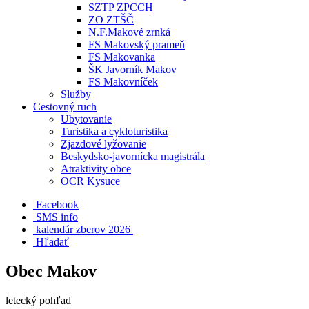
SZTP ZPCCH
ZO ZTŠČ
N.F.Makové zrnká
FS Makovský prameň
FS Makovanka
ŠK Javorník Makov
FS Makovníček
Služby
Cestovný ruch
Ubytovanie
Turistika a cykloturistika
Zjazdové lyžovanie
Beskydsko-javornícka magistrála
Atraktivity obce
OCR Kysuce
Facebook
SMS info
​ kalendár zberov 2026
Hľadať
Obec Makov
letecký pohľad