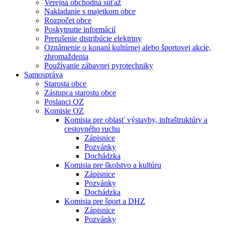
Verejná obchodná súťaž
Nakladanie s majetkom obce
Rozpočet obce
Poskytnutie informácií
Prerušenie distribúcie elektriny
Oznámenie o konaní kultúrnej alebo športovej akcie,
zhromaždenia
Používanie zábavnej pyrotechniky
Samospráva
Starosta obce
Zástupca starostu obce
Poslanci OZ
Komisie OZ
Komisia pre oblasť výstavby, infraštruktúry a
cestovného ruchu
Zápisnice
Pozvánky
Dochádzka
Komisia pre školstvo a kultúru
Zápisnice
Pozvánky
Dochádzka
Komisia pre šport a DHZ
Zápisnice
Pozvánky