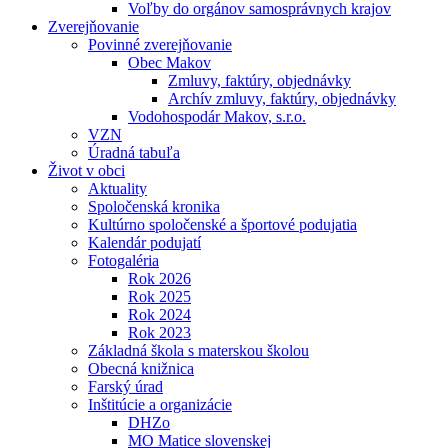
Voľby do orgánov samosprávnych krajov
Zverejňovanie
Povinné zverejňovanie
Obec Makov
Zmluvy, faktúry, objednávky
Archív zmluvy, faktúry, objednávky
Vodohospodár Makov, s.r.o.
VZN
Úradná tabuľa
Život v obci
Aktuality
Spoločenská kronika
Kultúrno spoločenské a športové podujatia
Kalendár podujatí
Fotogaléria
Rok 2026
Rok 2025
Rok 2024
Rok 2023
Základná škola s materskou školou
Obecná knižnica
Farský úrad
Inštitúcie a organizácie
DHZo
MO Matice slovenskej