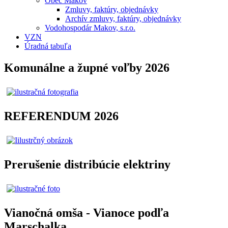
Obec Makov
Zmluvy, faktúry, objednávky
Archív zmluvy, faktúry, objednávky
Vodohospodár Makov, s.r.o.
VZN
Úradná tabuľa
Komunálne a župné voľby 2026
REFERENDUM 2026
Prerušenie distribúcie elektriny
Vianočná omša - Vianoce podľa
Marschalka