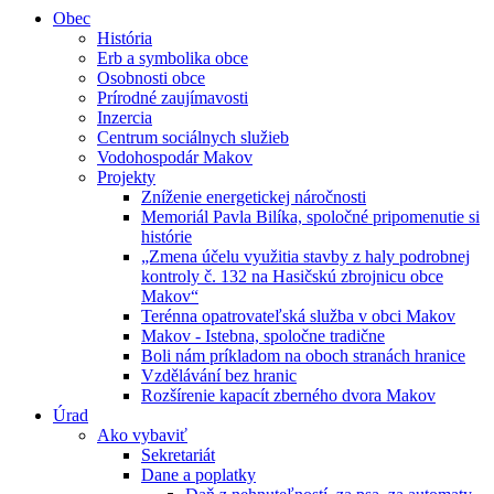
Obec
História
Erb a symbolika obce
Osobnosti obce
Prírodné zaujímavosti
Inzercia
Centrum sociálnych služieb
Vodohospodár Makov
Projekty
Zníženie energetickej náročnosti
Memoriál Pavla Bilíka, spoločné pripomenutie si
histórie
„Zmena účelu využitia stavby z haly podrobnej
kontroly č. 132 na Hasičskú zbrojnicu obce
Makov“
Terénna opatrovateľská služba v obci Makov
Makov - Istebna, spoločne tradične
Boli nám príkladom na oboch stranách hranice
Vzdělávání bez hranic
Rozšírenie kapacít zberného dvora Makov
Úrad
Ako vybaviť
Sekretariát
Dane a poplatky