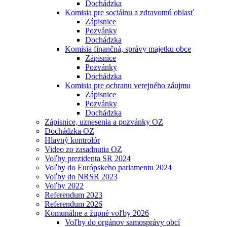
Dochádzka
Komisia pre sociálnu a zdravotnú oblasť
Zápisnice
Pozvánky
Dochádzka
Komisia finančná, správy majetku obce
Zápisnice
Pozvánky
Dochádzka
Komisia pre ochranu verejného záujmu
Zápisnice
Pozvánky
Dochádzka
Zápisnice, uznesenia a pozvánky OZ
Dochádzka OZ
Hlavný kontrolór
Video zo zasadnutia OZ
Voľby prezidenta SR 2024
Voľby do Európskeho parlamentu 2024
Voľby do NRSR 2023
Voľby 2022
Referendum 2023
Referendum 2026
Komunálne a župné voľby 2026
Voľby do orgánov samosprávy obcí