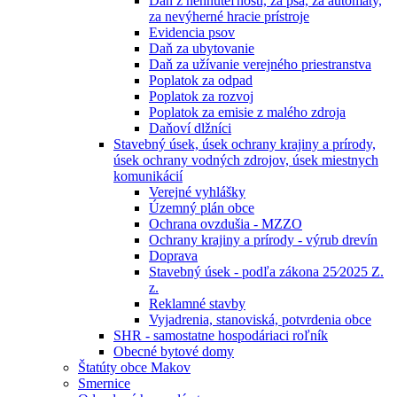
Daň z nehnuteľností, za psa, za automaty,
za nevýherné hracie prístroje
Evidencia psov
Daň za ubytovanie
Daň za užívanie verejného priestranstva
Poplatok za odpad
Poplatok za rozvoj
Poplatok za emisie z malého zdroja
Daňoví dlžníci
Stavebný úsek, úsek ochrany krajiny a prírody,
úsek ochrany vodných zdrojov, úsek miestnych
komunikácií
Verejné vyhlášky
Územný plán obce
Ochrana ovzdušia - MZZO
Ochrany krajiny a prírody - výrub drevín
Doprava
Stavebný úsek - podľa zákona 25⁄2025 Z.
z.
Reklamné stavby
Vyjadrenia, stanoviská, potvrdenia obce
SHR - samostatne hospodáriaci roľník
Obecné bytové domy
Štatúty obce Makov
Smernice