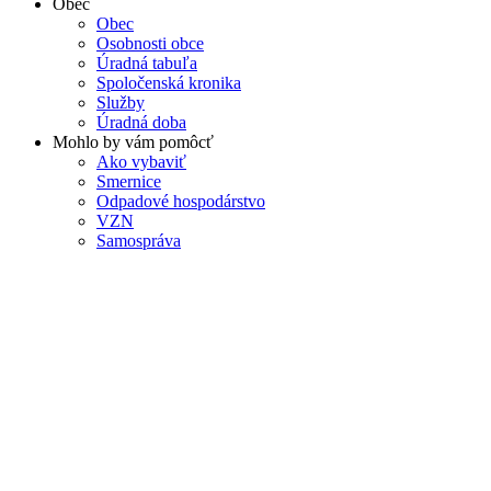
Obec
Obec
Osobnosti obce
Úradná tabuľa
Spoločenská kronika
Služby
Úradná doba
Mohlo by vám pomôcť
Ako vybaviť
Smernice
Odpadové hospodárstvo
VZN
Samospráva