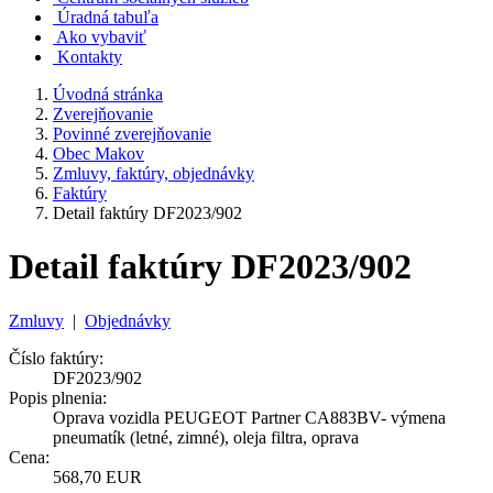
Úradná tabuľa
Ako vybaviť
Kontakty
Úvodná stránka
Zverejňovanie
Povinné zverejňovanie
Obec Makov
Zmluvy, faktúry, objednávky
Faktúry
Detail faktúry DF2023/902
Detail faktúry DF2023/902
Zmluvy
|
Objednávky
Číslo faktúry:
DF2023/902
Popis plnenia:
Oprava vozidla PEUGEOT Partner CA883BV- výmena
pneumatík (letné, zimné), oleja filtra, oprava
Cena:
568,70 EUR