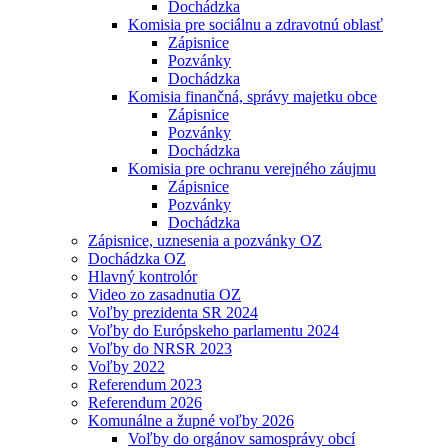
Dochádzka
Komisia pre sociálnu a zdravotnú oblasť
Zápisnice
Pozvánky
Dochádzka
Komisia finančná, správy majetku obce
Zápisnice
Pozvánky
Dochádzka
Komisia pre ochranu verejného záujmu
Zápisnice
Pozvánky
Dochádzka
Zápisnice, uznesenia a pozvánky OZ
Dochádzka OZ
Hlavný kontrolór
Video zo zasadnutia OZ
Voľby prezidenta SR 2024
Voľby do Európskeho parlamentu 2024
Voľby do NRSR 2023
Voľby 2022
Referendum 2023
Referendum 2026
Komunálne a župné voľby 2026
Voľby do orgánov samosprávy obcí