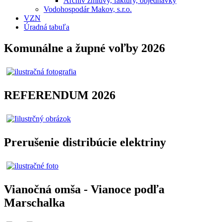
Archív zmluvy, faktúry, objednávky
Vodohospodár Makov, s.r.o.
VZN
Úradná tabuľa
Komunálne a župné voľby 2026
REFERENDUM 2026
Prerušenie distribúcie elektriny
Vianočná omša - Vianoce podľa
Marschalka