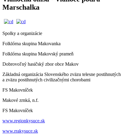
Marschalka
Spolky a organizácie
Folklórna skupina Makovanka
Folklórna skupina Makovský prameň
Dobrovoľný hasičský zbor obce Makov
Základná organizácia Slovenského zväzu telesne postihnutých
a zväzu postihnutých civilizačnými chorobami
FS Makovníček
Makové zrnká, n.f.
FS Makovníček
www.regionkysuce.sk
www.rrakysuce.sk