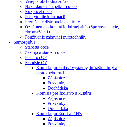
Verejná obchodná súťaž
Nakladanie s majetkom obce
Rozpočet obce
Poskytnutie informácií
Prerušenie distribúcie elektriny
Oznámenie o konaní kultúrnej alebo športovej akcie,
zhromaždenia
Používanie zábavnej pyrotechniky
Samospráva
Starosta obce
Zástupca starostu obce
Poslanci OZ
Komisie OZ
Komisia pre oblasť výstavby, infraštruktúry a
cestovného ruchu
Zápisnice
Pozvánky
Dochádzka
Komisia pre školstvo a kultúru
Zápisnice
Pozvánky
Dochádzka
Komisia pre šport a DHZ
Zápisnice
Pozvánky