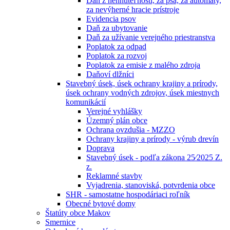
Daň z nehnuteľností, za psa, za automaty,
za nevýherné hracie prístroje
Evidencia psov
Daň za ubytovanie
Daň za užívanie verejného priestranstva
Poplatok za odpad
Poplatok za rozvoj
Poplatok za emisie z malého zdroja
Daňoví dlžníci
Stavebný úsek, úsek ochrany krajiny a prírody,
úsek ochrany vodných zdrojov, úsek miestnych
komunikácií
Verejné vyhlášky
Územný plán obce
Ochrana ovzdušia - MZZO
Ochrany krajiny a prírody - výrub drevín
Doprava
Stavebný úsek - podľa zákona 25⁄2025 Z.
z.
Reklamné stavby
Vyjadrenia, stanoviská, potvrdenia obce
SHR - samostatne hospodáriaci roľník
Obecné bytové domy
Štatúty obce Makov
Smernice