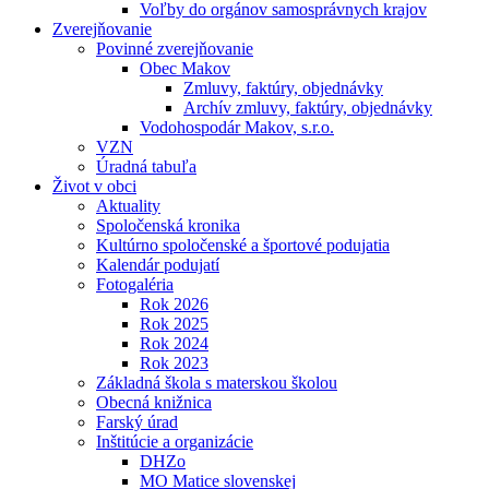
Voľby do orgánov samosprávnych krajov
Zverejňovanie
Povinné zverejňovanie
Obec Makov
Zmluvy, faktúry, objednávky
Archív zmluvy, faktúry, objednávky
Vodohospodár Makov, s.r.o.
VZN
Úradná tabuľa
Život v obci
Aktuality
Spoločenská kronika
Kultúrno spoločenské a športové podujatia
Kalendár podujatí
Fotogaléria
Rok 2026
Rok 2025
Rok 2024
Rok 2023
Základná škola s materskou školou
Obecná knižnica
Farský úrad
Inštitúcie a organizácie
DHZo
MO Matice slovenskej