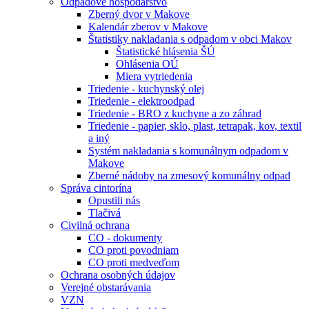
Odpadové hospodárstvo
Zberný dvor v Makove
Kalendár zberov v Makove
Štatistiky nakladania s odpadom v obci Makov
Štatistické hlásenia ŠÚ
Ohlásenia OÚ
Miera vytriedenia
Triedenie - kuchynský olej
Triedenie - elektroodpad
Triedenie - BRO z kuchyne a zo záhrad
Triedenie - papier, sklo, plast, tetrapak, kov, textil
a iný
Systém nakladania s komunálnym odpadom v
Makove
Zberné nádoby na zmesový komunálny odpad
Správa cintorína
Opustili nás
Tlačivá
Civilná ochrana
CO - dokumenty
CO proti povodniam
CO proti medveďom
Ochrana osobných údajov
Verejné obstarávania
VZN