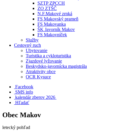
SZTP ZPCCH
ZO ZTŠČ
N.F.Makové zrnká
FS Makovský prameň
FS Makovanka
ŠK Javorník Makov
FS Makovníček
Služby
Cestovný ruch
Ubytovanie
Turistika a cykloturistika
Zjazdové lyžovanie
Beskydsko-javornícka magistrála
Atraktivity obce
OCR Kysuce
Facebook
SMS info
​ kalendár zberov 2026
Hľadať
Obec Makov
letecký pohľad