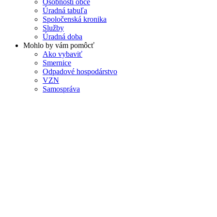
Osobnosti obce
Úradná tabuľa
Spoločenská kronika
Služby
Úradná doba
Mohlo by vám pomôcť
Ako vybaviť
Smernice
Odpadové hospodárstvo
VZN
Samospráva