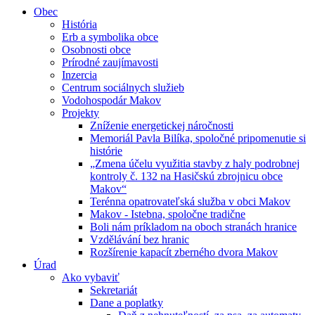
Obec
História
Erb a symbolika obce
Osobnosti obce
Prírodné zaujímavosti
Inzercia
Centrum sociálnych služieb
Vodohospodár Makov
Projekty
Zníženie energetickej náročnosti
Memoriál Pavla Bilíka, spoločné pripomenutie si
histórie
„Zmena účelu využitia stavby z haly podrobnej
kontroly č. 132 na Hasičskú zbrojnicu obce
Makov“
Terénna opatrovateľská služba v obci Makov
Makov - Istebna, spoločne tradične
Boli nám príkladom na oboch stranách hranice
Vzdělávání bez hranic
Rozšírenie kapacít zberného dvora Makov
Úrad
Ako vybaviť
Sekretariát
Dane a poplatky