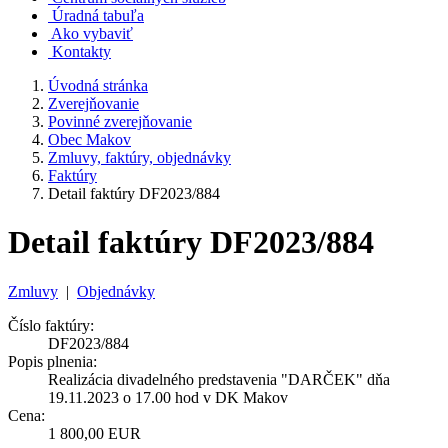
Úradná tabuľa
Ako vybaviť
Kontakty
Úvodná stránka
Zverejňovanie
Povinné zverejňovanie
Obec Makov
Zmluvy, faktúry, objednávky
Faktúry
Detail faktúry DF2023/884
Detail faktúry DF2023/884
Zmluvy
|
Objednávky
Číslo faktúry:
DF2023/884
Popis plnenia:
Realizácia divadelného predstavenia "DARČEK" dňa
19.11.2023 o 17.00 hod v DK Makov
Cena:
1 800,00 EUR