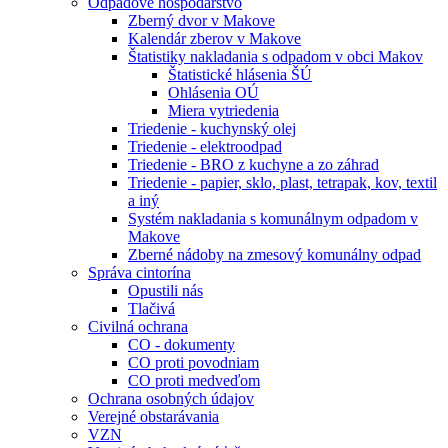
Odpadové hospodárstvo
Zberný dvor v Makove
Kalendár zberov v Makove
Štatistiky nakladania s odpadom v obci Makov
Štatistické hlásenia ŠÚ
Ohlásenia OÚ
Miera vytriedenia
Triedenie - kuchynský olej
Triedenie - elektroodpad
Triedenie - BRO z kuchyne a zo záhrad
Triedenie - papier, sklo, plast, tetrapak, kov, textil
a iný
Systém nakladania s komunálnym odpadom v
Makove
Zberné nádoby na zmesový komunálny odpad
Správa cintorína
Opustili nás
Tlačivá
Civilná ochrana
CO - dokumenty
CO proti povodniam
CO proti medveďom
Ochrana osobných údajov
Verejné obstarávania
VZN