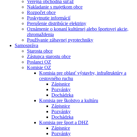
Verejná obchodná súťaž
Nakladanie s majetkom obce
Rozpočet obce
Poskytnutie informácií
Prerušenie distribúcie elektriny
Oznámenie o konaní kultúrnej alebo športovej akcie,
zhromaždenia
Používanie zábavnej pyrotechniky
Samospráva
Starosta obce
Zástupca starostu obce
Poslanci OZ
Komisie OZ
Komisia pre oblasť výstavby, infraštruktúry a
cestovného ruchu
Zápisnice
Pozvánky
Dochádzka
Komisia pre školstvo a kultúru
Zápisnice
Pozvánky
Dochádzka
Komisia pre šport a DHZ
Zápisnice
Pozvánky