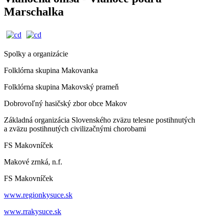
Marschalka
Spolky a organizácie
Folklórna skupina Makovanka
Folklórna skupina Makovský prameň
Dobrovoľný hasičský zbor obce Makov
Základná organizácia Slovenského zväzu telesne postihnutých
a zväzu postihnutých civilizačnými chorobami
FS Makovníček
Makové zrnká, n.f.
FS Makovníček
www.regionkysuce.sk
www.rrakysuce.sk