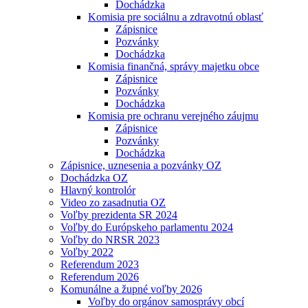
Dochádzka
Komisia pre sociálnu a zdravotnú oblasť
Zápisnice
Pozvánky
Dochádzka
Komisia finančná, správy majetku obce
Zápisnice
Pozvánky
Dochádzka
Komisia pre ochranu verejného záujmu
Zápisnice
Pozvánky
Dochádzka
Zápisnice, uznesenia a pozvánky OZ
Dochádzka OZ
Hlavný kontrolór
Video zo zasadnutia OZ
Voľby prezidenta SR 2024
Voľby do Európskeho parlamentu 2024
Voľby do NRSR 2023
Voľby 2022
Referendum 2023
Referendum 2026
Komunálne a župné voľby 2026
Voľby do orgánov samosprávy obcí