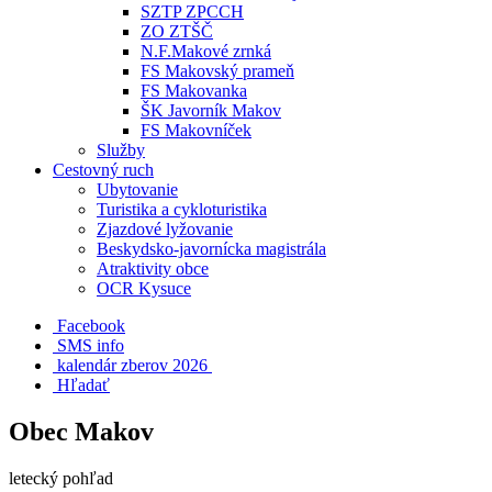
SZTP ZPCCH
ZO ZTŠČ
N.F.Makové zrnká
FS Makovský prameň
FS Makovanka
ŠK Javorník Makov
FS Makovníček
Služby
Cestovný ruch
Ubytovanie
Turistika a cykloturistika
Zjazdové lyžovanie
Beskydsko-javornícka magistrála
Atraktivity obce
OCR Kysuce
Facebook
SMS info
​ kalendár zberov 2026
Hľadať
Obec Makov
letecký pohľad