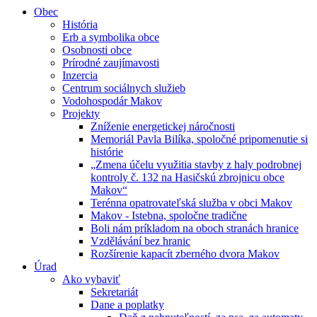
Obec
História
Erb a symbolika obce
Osobnosti obce
Prírodné zaujímavosti
Inzercia
Centrum sociálnych služieb
Vodohospodár Makov
Projekty
Zníženie energetickej náročnosti
Memoriál Pavla Bilíka, spoločné pripomenutie si
histórie
„Zmena účelu využitia stavby z haly podrobnej
kontroly č. 132 na Hasičskú zbrojnicu obce
Makov“
Terénna opatrovateľská služba v obci Makov
Makov - Istebna, spoločne tradične
Boli nám príkladom na oboch stranách hranice
Vzdělávání bez hranic
Rozšírenie kapacít zberného dvora Makov
Úrad
Ako vybaviť
Sekretariát
Dane a poplatky