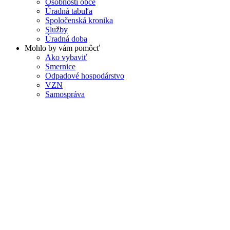
Osobnosti obce
Úradná tabuľa
Spoločenská kronika
Služby
Úradná doba
Mohlo by vám pomôcť
Ako vybaviť
Smernice
Odpadové hospodárstvo
VZN
Samospráva