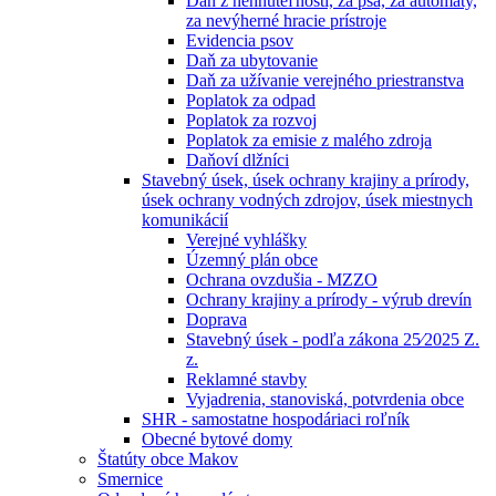
Daň z nehnuteľností, za psa, za automaty,
za nevýherné hracie prístroje
Evidencia psov
Daň za ubytovanie
Daň za užívanie verejného priestranstva
Poplatok za odpad
Poplatok za rozvoj
Poplatok za emisie z malého zdroja
Daňoví dlžníci
Stavebný úsek, úsek ochrany krajiny a prírody,
úsek ochrany vodných zdrojov, úsek miestnych
komunikácií
Verejné vyhlášky
Územný plán obce
Ochrana ovzdušia - MZZO
Ochrany krajiny a prírody - výrub drevín
Doprava
Stavebný úsek - podľa zákona 25⁄2025 Z.
z.
Reklamné stavby
Vyjadrenia, stanoviská, potvrdenia obce
SHR - samostatne hospodáriaci roľník
Obecné bytové domy
Štatúty obce Makov
Smernice