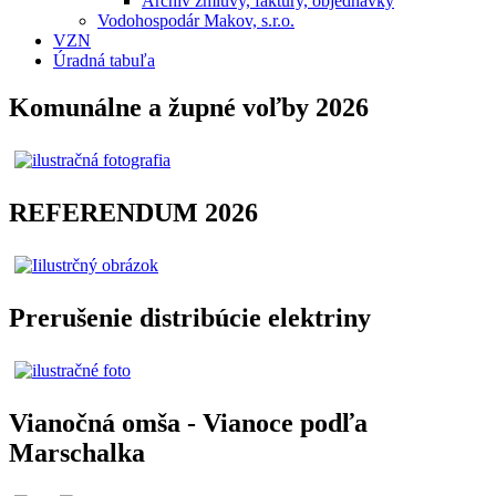
Archív zmluvy, faktúry, objednávky
Vodohospodár Makov, s.r.o.
VZN
Úradná tabuľa
Komunálne a župné voľby 2026
REFERENDUM 2026
Prerušenie distribúcie elektriny
Vianočná omša - Vianoce podľa
Marschalka