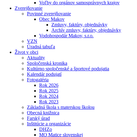
Voľby do orgánov samosprávnych krajov
Zverejňovanie
Povinné zverejňovanie
Obec Makov
Zmluvy, faktúry, objednávky
Archív zmluvy, faktúry, objednávky
Vodohospodár Makov, s.r.o.
VZN
Úradná tabuľa
Život v obci
Aktuality
Spoločenská kronika
Kultúrno spoločenské a športové podujatia
Kalendár podujatí
Fotogaléria
Rok 2026
Rok 2025
Rok 2024
Rok 2023
Základná škola s materskou školou
Obecná knižnica
Farský úrad
Inštitúcie a organizácie
DHZo
MO Matice slovenskej