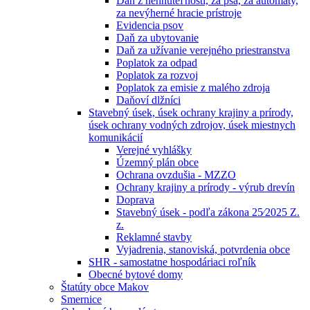
Daň z nehnuteľností, za psa, za automaty,
za nevýherné hracie prístroje
Evidencia psov
Daň za ubytovanie
Daň za užívanie verejného priestranstva
Poplatok za odpad
Poplatok za rozvoj
Poplatok za emisie z malého zdroja
Daňoví dlžníci
Stavebný úsek, úsek ochrany krajiny a prírody,
úsek ochrany vodných zdrojov, úsek miestnych
komunikácií
Verejné vyhlášky
Územný plán obce
Ochrana ovzdušia - MZZO
Ochrany krajiny a prírody - výrub drevín
Doprava
Stavebný úsek - podľa zákona 25⁄2025 Z.
z.
Reklamné stavby
Vyjadrenia, stanoviská, potvrdenia obce
SHR - samostatne hospodáriaci roľník
Obecné bytové domy
Štatúty obce Makov
Smernice