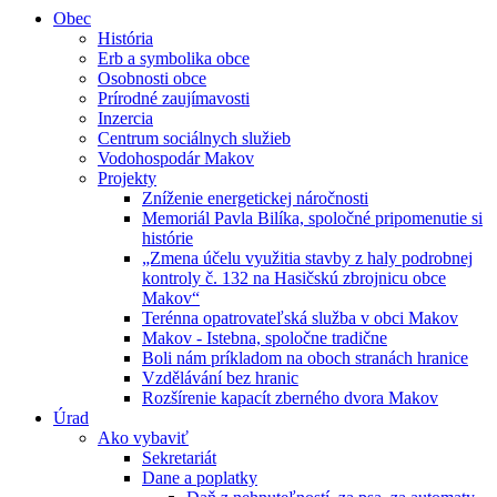
Obec
História
Erb a symbolika obce
Osobnosti obce
Prírodné zaujímavosti
Inzercia
Centrum sociálnych služieb
Vodohospodár Makov
Projekty
Zníženie energetickej náročnosti
Memoriál Pavla Bilíka, spoločné pripomenutie si
histórie
„Zmena účelu využitia stavby z haly podrobnej
kontroly č. 132 na Hasičskú zbrojnicu obce
Makov“
Terénna opatrovateľská služba v obci Makov
Makov - Istebna, spoločne tradične
Boli nám príkladom na oboch stranách hranice
Vzdělávání bez hranic
Rozšírenie kapacít zberného dvora Makov
Úrad
Ako vybaviť
Sekretariát
Dane a poplatky