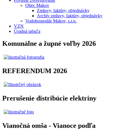
Povinné zverejňovanie
Obec Makov
Zmluvy, faktúry, objednávky
Archív zmluvy, faktúry, objednávky
Vodohospodár Makov, s.r.o.
VZN
Úradná tabuľa
Komunálne a župné voľby 2026
REFERENDUM 2026
Prerušenie distribúcie elektriny
Vianočná omša - Vianoce podľa