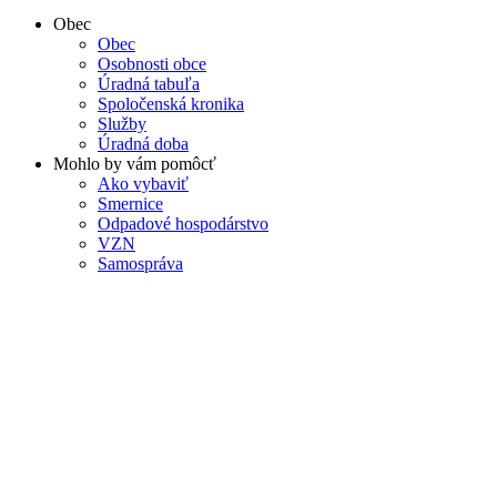
Obec
Obec
Osobnosti obce
Úradná tabuľa
Spoločenská kronika
Služby
Úradná doba
Mohlo by vám pomôcť
Ako vybaviť
Smernice
Odpadové hospodárstvo
VZN
Samospráva