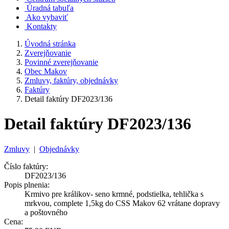
Úradná tabuľa
Ako vybaviť
Kontakty
Úvodná stránka
Zverejňovanie
Povinné zverejňovanie
Obec Makov
Zmluvy, faktúry, objednávky
Faktúry
Detail faktúry DF2023/136
Detail faktúry DF2023/136
Zmluvy
|
Objednávky
Číslo faktúry:
DF2023/136
Popis plnenia:
Krmivo pre králikov- seno krmné, podstielka, tehlička s
mrkvou, complete 1,5kg do CSS Makov 62 vrátane dopravy
a poštovného
Cena: