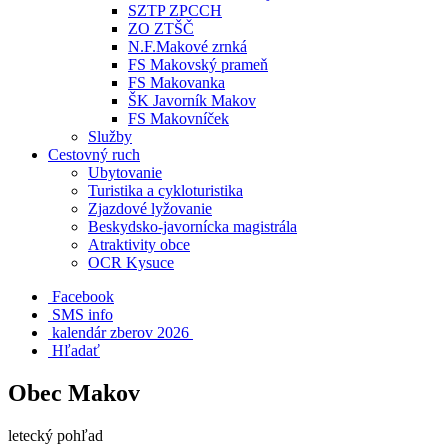
SZTP ZPCCH
ZO ZTŠČ
N.F.Makové zrnká
FS Makovský prameň
FS Makovanka
ŠK Javorník Makov
FS Makovníček
Služby
Cestovný ruch
Ubytovanie
Turistika a cykloturistika
Zjazdové lyžovanie
Beskydsko-javornícka magistrála
Atraktivity obce
OCR Kysuce
Facebook
SMS info
​ kalendár zberov 2026
Hľadať
Obec Makov
letecký pohľad