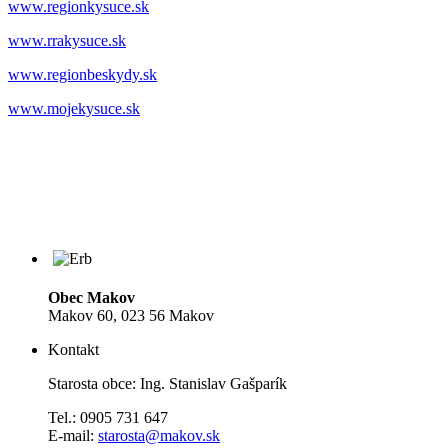
www.regionkysuce.sk
www.rrakysuce.sk
www.regionbeskydy.sk
www.mojekysuce.sk
Obec Makov
Makov 60, 023 56 Makov
Kontakt
Starosta obce: Ing. Stanislav Gašparík
Tel.: 0905 731 647
E-mail:
starosta@makov.sk