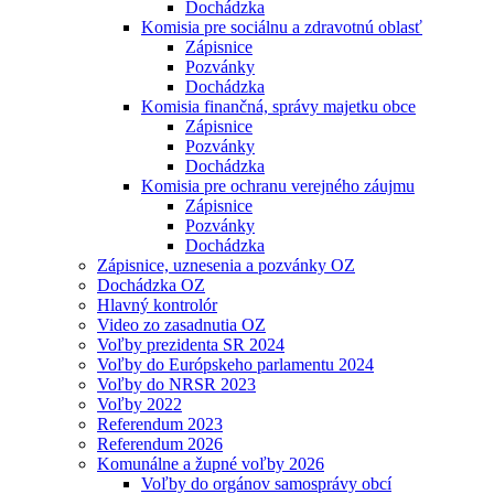
Dochádzka
Komisia pre sociálnu a zdravotnú oblasť
Zápisnice
Pozvánky
Dochádzka
Komisia finančná, správy majetku obce
Zápisnice
Pozvánky
Dochádzka
Komisia pre ochranu verejného záujmu
Zápisnice
Pozvánky
Dochádzka
Zápisnice, uznesenia a pozvánky OZ
Dochádzka OZ
Hlavný kontrolór
Video zo zasadnutia OZ
Voľby prezidenta SR 2024
Voľby do Európskeho parlamentu 2024
Voľby do NRSR 2023
Voľby 2022
Referendum 2023
Referendum 2026
Komunálne a župné voľby 2026
Voľby do orgánov samosprávy obcí