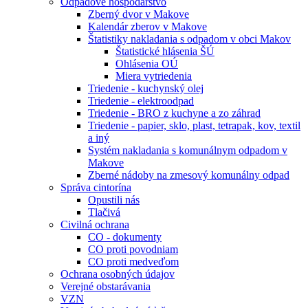
Odpadové hospodárstvo
Zberný dvor v Makove
Kalendár zberov v Makove
Štatistiky nakladania s odpadom v obci Makov
Štatistické hlásenia ŠÚ
Ohlásenia OÚ
Miera vytriedenia
Triedenie - kuchynský olej
Triedenie - elektroodpad
Triedenie - BRO z kuchyne a zo záhrad
Triedenie - papier, sklo, plast, tetrapak, kov, textil
a iný
Systém nakladania s komunálnym odpadom v
Makove
Zberné nádoby na zmesový komunálny odpad
Správa cintorína
Opustili nás
Tlačivá
Civilná ochrana
CO - dokumenty
CO proti povodniam
CO proti medveďom
Ochrana osobných údajov
Verejné obstarávania
VZN