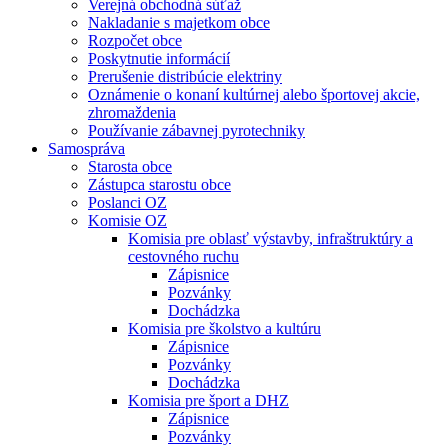
Verejná obchodná súťaž
Nakladanie s majetkom obce
Rozpočet obce
Poskytnutie informácií
Prerušenie distribúcie elektriny
Oznámenie o konaní kultúrnej alebo športovej akcie,
zhromaždenia
Používanie zábavnej pyrotechniky
Samospráva
Starosta obce
Zástupca starostu obce
Poslanci OZ
Komisie OZ
Komisia pre oblasť výstavby, infraštruktúry a
cestovného ruchu
Zápisnice
Pozvánky
Dochádzka
Komisia pre školstvo a kultúru
Zápisnice
Pozvánky
Dochádzka
Komisia pre šport a DHZ
Zápisnice
Pozvánky