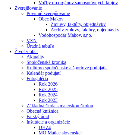
Voľby do orgánov samosprávnych krajov
Zverejňovanie
Povinné zverejňovanie
Obec Makov
Zmluvy, faktúry, objednávky
Archív zmluvy, faktúry, objednávky
Vodohospodár Makov, s.r.o.
VZN
Úradná tabuľa
Život v obci
Aktuality
Spoločenská kronika
Kultúrno spoločenské a športové podujatia
Kalendár podujatí
Fotogaléria
Rok 2026
Rok 2025
Rok 2024
Rok 2023
Základná škola s materskou školou
Obecná knižnica
Farský úrad
Inštitúcie a organizácie
DHZo
MO Matice slovenskej