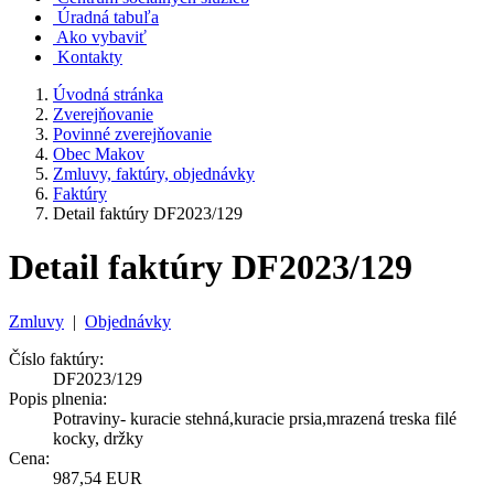
Úradná tabuľa
Ako vybaviť
Kontakty
Úvodná stránka
Zverejňovanie
Povinné zverejňovanie
Obec Makov
Zmluvy, faktúry, objednávky
Faktúry
Detail faktúry DF2023/129
Detail faktúry DF2023/129
Zmluvy
|
Objednávky
Číslo faktúry:
DF2023/129
Popis plnenia:
Potraviny- kuracie stehná,kuracie prsia,mrazená treska filé
kocky, držky
Cena:
987,54 EUR