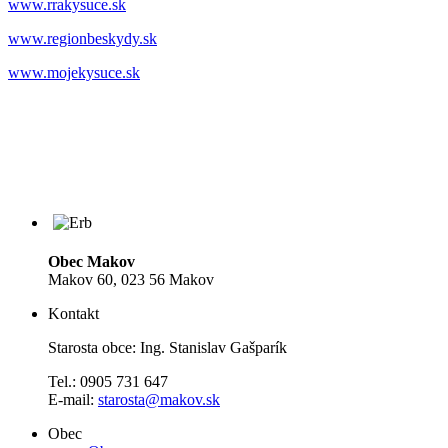
www.rrakysuce.sk
www.regionbeskydy.sk
www.mojekysuce.sk
Obec Makov
Makov 60, 023 56 Makov
Kontakt
Starosta obce: Ing. Stanislav Gašparík
Tel.: 0905 731 647
E-mail:
starosta@makov.sk
Obec