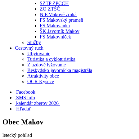
SZTP ZPCCH
ZO ZTŠČ
N.F.Makové zrnká
FS Makovský prameň
FS Makovanka
ŠK Javorník Makov
FS Makovníček
Služby
Cestovný ruch
Ubytovanie
Turistika a cykloturistika
Zjazdové lyžovanie
Beskydsko-javornícka magistrála
Atraktivity obce
OCR Kysuce
Facebook
SMS info
​ kalendár zberov 2026
Hľadať
Obec Makov
letecký pohľad