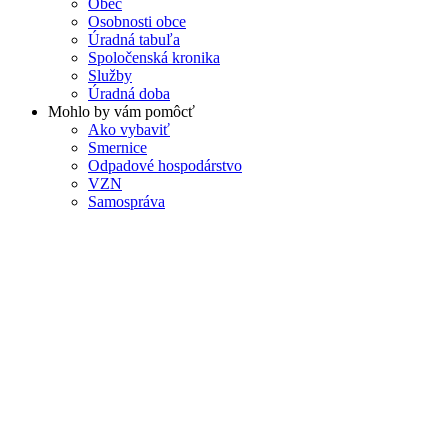
Obec
Osobnosti obce
Úradná tabuľa
Spoločenská kronika
Služby
Úradná doba
Mohlo by vám pomôcť
Ako vybaviť
Smernice
Odpadové hospodárstvo
VZN
Samospráva