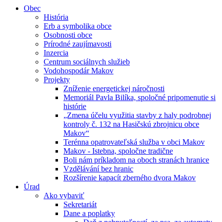
Obec
História
Erb a symbolika obce
Osobnosti obce
Prírodné zaujímavosti
Inzercia
Centrum sociálnych služieb
Vodohospodár Makov
Projekty
Zníženie energetickej náročnosti
Memoriál Pavla Bilíka, spoločné pripomenutie si
histórie
„Zmena účelu využitia stavby z haly podrobnej
kontroly č. 132 na Hasičskú zbrojnicu obce
Makov“
Terénna opatrovateľská služba v obci Makov
Makov - Istebna, spoločne tradične
Boli nám príkladom na oboch stranách hranice
Vzdělávání bez hranic
Rozšírenie kapacít zberného dvora Makov
Úrad
Ako vybaviť
Sekretariát
Dane a poplatky