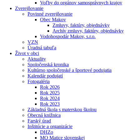
Voľby do orgánov samosprávnych krajov
Zverejňovanie
Povinné zverejňovanie
Obec Makov
Zmluvy, faktúry, objednávky
Archív zmluvy, faktúry, objednávky
Vodohospodár Makov, s.r.o.
VZN
Úradná tabuľa
Život v obci
Aktuality
Spoločenská kronika
Kultúrno spoločenské a športové podujatia
Kalendár podujatí
Fotogaléria
Rok 2026
Rok 2025
Rok 2024
Rok 2023
Základná škola s materskou školou
Obecná knižnica
Farský úrad
Inštitúcie a organizácie
DHZo
MO Matice slovenskej