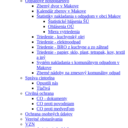
Odpadové hospodárstvo
Zberný dvor v Makove
Kalendár zberov v Makove
Štatistiky nakladania s odpadom v obci Makov
Štatistické hlásenia ŠÚ
Ohlásenia OÚ
Miera vytriedenia
Triedenie - kuchynský olej
Triedenie - elektroodpad
Triedenie - BRO z kuchyne a zo záhrad
Triedenie - papier, sklo, plast, tetrapak, kov, textil
a iný
Systém nakladania s komunálnym odpadom v
Makove
Zberné nádoby na zmesový komunálny odpad
Správa cintorína
Opustili nás
Tlačivá
Civilná ochrana
CO - dokumenty
CO proti povodniam
CO proti medveďom
Ochrana osobných údajov
Verejné obstarávania
VZN