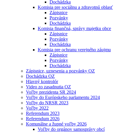
Dochádzka
Komisia pre sociálnu a zdravotnú oblasť
Zápisnice
Pozvánky
Dochádzka
Komisia finančná, správy majetku obce
Zápisnice
Pozvánky
Dochádzka
Komisia pre ochranu verejného záujmu
Zápisnice
Pozvánky
Dochádzka
Zápisnice, uznesenia a pozvánky OZ
Dochádzka OZ
Hlavný kontrolór
Video zo zasadnutia OZ
Voľby prezidenta SR 2024
Voľby do Európskeho parlamentu 2024
Voľby do NRSR 2023
Voľby 2022
Referendum 2023
Referendum 2026
Komunálne a župné voľby 2026
Voľby do orgánov samosprávy obcí