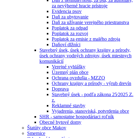
Daň z nehnuteľností, za psa, za automaty,
za nevýherné hracie prístroje
Evidencia psov
Daň za ubytovanie
Daň za užívanie verejného priestranstva
Poplatok za odpad
Poplatok za rozvoj
Poplatok za emisie z malého zdroja
Daňoví dlžníci
Stavebný úsek, úsek ochrany krajiny a prírody,
úsek ochrany vodných zdrojov, úsek miestnych
komunikácií
Verejné vyhlášky
Územný plán obce
Ochrana ovzdušia - MZZO
Ochrany krajiny a prírody - výrub drevín
Doprava
Stavebný úsek - podľa zákona 25⁄2025 Z.
z.
Reklamné stavby
Vyjadrenia, stanoviská, potvrdenia obce
SHR - samostatne hospodáriaci roľník
Obecné bytové domy
Štatúty obce Makov
Smernice