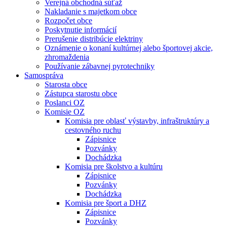
Verejná obchodná súťaž
Nakladanie s majetkom obce
Rozpočet obce
Poskytnutie informácií
Prerušenie distribúcie elektriny
Oznámenie o konaní kultúrnej alebo športovej akcie,
zhromaždenia
Používanie zábavnej pyrotechniky
Samospráva
Starosta obce
Zástupca starostu obce
Poslanci OZ
Komisie OZ
Komisia pre oblasť výstavby, infraštruktúry a
cestovného ruchu
Zápisnice
Pozvánky
Dochádzka
Komisia pre školstvo a kultúru
Zápisnice
Pozvánky
Dochádzka
Komisia pre šport a DHZ
Zápisnice
Pozvánky