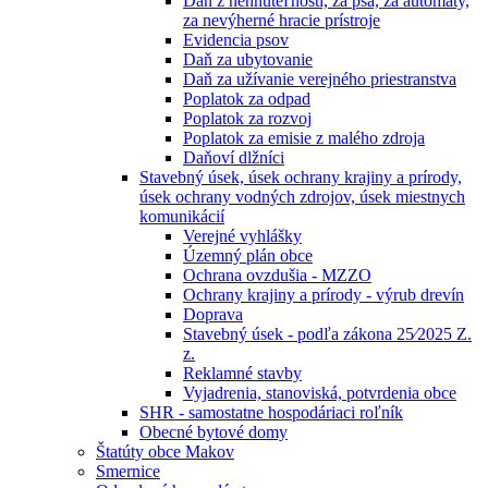
Daň z nehnuteľností, za psa, za automaty,
za nevýherné hracie prístroje
Evidencia psov
Daň za ubytovanie
Daň za užívanie verejného priestranstva
Poplatok za odpad
Poplatok za rozvoj
Poplatok za emisie z malého zdroja
Daňoví dlžníci
Stavebný úsek, úsek ochrany krajiny a prírody,
úsek ochrany vodných zdrojov, úsek miestnych
komunikácií
Verejné vyhlášky
Územný plán obce
Ochrana ovzdušia - MZZO
Ochrany krajiny a prírody - výrub drevín
Doprava
Stavebný úsek - podľa zákona 25⁄2025 Z.
z.
Reklamné stavby
Vyjadrenia, stanoviská, potvrdenia obce
SHR - samostatne hospodáriaci roľník
Obecné bytové domy
Štatúty obce Makov
Smernice