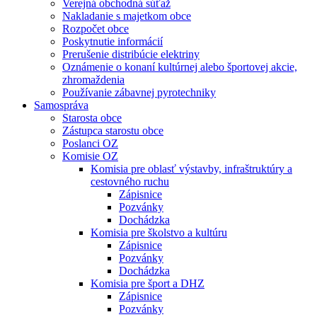
Verejná obchodná súťaž
Nakladanie s majetkom obce
Rozpočet obce
Poskytnutie informácií
Prerušenie distribúcie elektriny
Oznámenie o konaní kultúrnej alebo športovej akcie,
zhromaždenia
Používanie zábavnej pyrotechniky
Samospráva
Starosta obce
Zástupca starostu obce
Poslanci OZ
Komisie OZ
Komisia pre oblasť výstavby, infraštruktúry a
cestovného ruchu
Zápisnice
Pozvánky
Dochádzka
Komisia pre školstvo a kultúru
Zápisnice
Pozvánky
Dochádzka
Komisia pre šport a DHZ
Zápisnice
Pozvánky