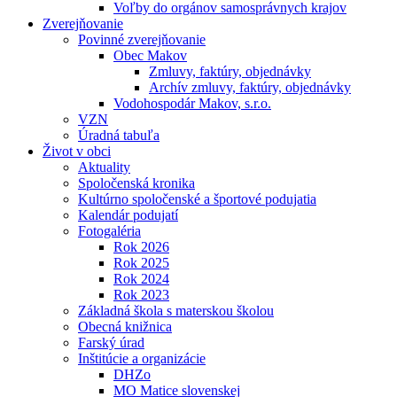
Voľby do orgánov samosprávnych krajov
Zverejňovanie
Povinné zverejňovanie
Obec Makov
Zmluvy, faktúry, objednávky
Archív zmluvy, faktúry, objednávky
Vodohospodár Makov, s.r.o.
VZN
Úradná tabuľa
Život v obci
Aktuality
Spoločenská kronika
Kultúrno spoločenské a športové podujatia
Kalendár podujatí
Fotogaléria
Rok 2026
Rok 2025
Rok 2024
Rok 2023
Základná škola s materskou školou
Obecná knižnica
Farský úrad
Inštitúcie a organizácie
DHZo
MO Matice slovenskej