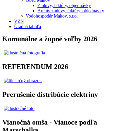
Obec Makov
Zmluvy, faktúry, objednávky
Archív zmluvy, faktúry, objednávky
Vodohospodár Makov, s.r.o.
VZN
Úradná tabuľa
Komunálne a župné voľby 2026
REFERENDUM 2026
Prerušenie distribúcie elektriny
Vianočná omša - Vianoce podľa
Marschalka