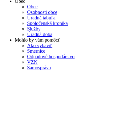
Obec
Obec
Osobnosti obce
Úradná tabuľa
Spoločenská kronika
Služby
Úradná doba
Mohlo by vám pomôcť
Ako vybaviť
Smernice
Odpadové hospodárstvo
VZN
Samospráva