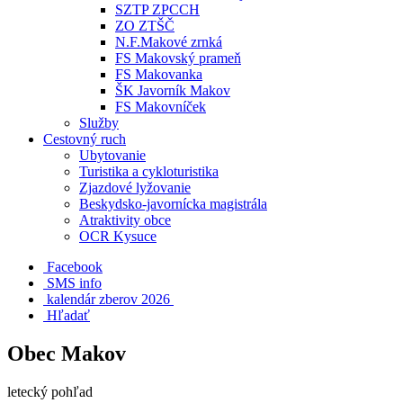
SZTP ZPCCH
ZO ZTŠČ
N.F.Makové zrnká
FS Makovský prameň
FS Makovanka
ŠK Javorník Makov
FS Makovníček
Služby
Cestovný ruch
Ubytovanie
Turistika a cykloturistika
Zjazdové lyžovanie
Beskydsko-javornícka magistrála
Atraktivity obce
OCR Kysuce
Facebook
SMS info
​ kalendár zberov 2026
Hľadať
Obec Makov
letecký pohľad