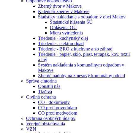
Odpadové hospodárstvo
Zberný dvor v Makove
Kalendár zberov v Makove
Štatistiky nakladania s odpadom v obci Makov
Štatistické hlásenia ŠÚ
Ohlásenia OÚ
Miera vytriedenia
Triedenie - kuchynský olej
Triedenie - elektroodpad
Triedenie - BRO z kuchyne a zo záhrad
Triedenie - papier, sklo, plast, tetrapak, kov, textil
a iný
Systém nakladania s komunálnym odpadom v
Makove
Zberné nádoby na zmesový komunálny odpad
Správa cintorína
Opustili nás
Tlačivá
Civilná ochrana
CO - dokumenty
CO proti povodniam
CO proti medveďom
Ochrana osobných údajov
Verejné obstarávania
VZN