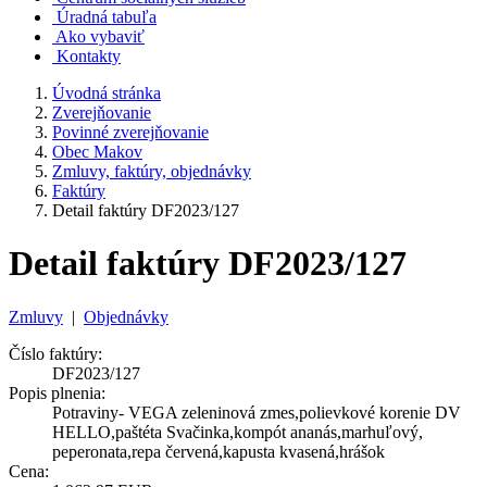
Úradná tabuľa
Ako vybaviť
Kontakty
Úvodná stránka
Zverejňovanie
Povinné zverejňovanie
Obec Makov
Zmluvy, faktúry, objednávky
Faktúry
Detail faktúry DF2023/127
Detail faktúry DF2023/127
Zmluvy
|
Objednávky
Číslo faktúry:
DF2023/127
Popis plnenia:
Potraviny- VEGA zeleninová zmes,polievkové korenie DV
HELLO,paštéta Svačinka,kompót ananás,marhuľový,
peperonata,repa červená,kapusta kvasená,hrášok
Cena: