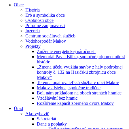
Obec
História
Erb a symbolika obce
Osobnosti obce
Prírodné zaujímavosti
Inzercia
Centrum sociálnych služieb
Vodohospodár Makov
Projekty
Zníženie energetickej náročnosti
Memoriál Pavla Bilíka, spoločné pripomenutie si
histórie
„Zmena účelu využitia stavby z haly podrobnej
kontroly č. 132 na Hasičskú zbrojnicu obce
Makov“
Terénna opatrovateľská služba v obci Makov
Makov - Istebna, spoločne tradične
Boli nám príkladom na oboch stranách hranice
Vzdělávání bez hranic
Rozšírenie kapacít zberného dvora Makov
Úrad
Ako vybaviť
Sekretariát
Dane a poplatky