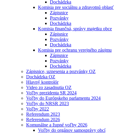
Dochádzka
Komisia pre sociálnu a zdravotnú oblasť
Zápisnice
Pozvánky
Dochádzka
Komisia finančná, správy majetku obce
Zápisnice
Pozvánky
Dochádzka
Komisia pre ochranu verejného záujmu
Zápisnice
Pozvánky
Dochádzka
Zápisnice, uznesenia a pozvánky OZ
Dochádzka OZ
Hlavný kontrolór
Video zo zasadnutia OZ
Voľby prezidenta SR 2024
Voľby do Európskeho parlamentu 2024
Voľby do NRSR 2023
Voľby 2022
Referendum 2023
Referendum 2026
Komunálne a župné voľby 2026
Voľby do orgánov samosprávy obcí