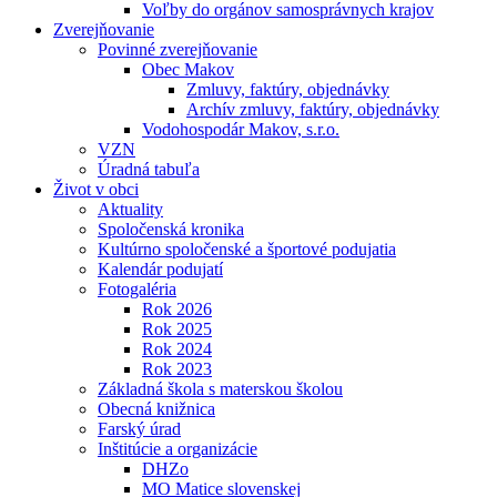
Voľby do orgánov samosprávnych krajov
Zverejňovanie
Povinné zverejňovanie
Obec Makov
Zmluvy, faktúry, objednávky
Archív zmluvy, faktúry, objednávky
Vodohospodár Makov, s.r.o.
VZN
Úradná tabuľa
Život v obci
Aktuality
Spoločenská kronika
Kultúrno spoločenské a športové podujatia
Kalendár podujatí
Fotogaléria
Rok 2026
Rok 2025
Rok 2024
Rok 2023
Základná škola s materskou školou
Obecná knižnica
Farský úrad
Inštitúcie a organizácie
DHZo
MO Matice slovenskej