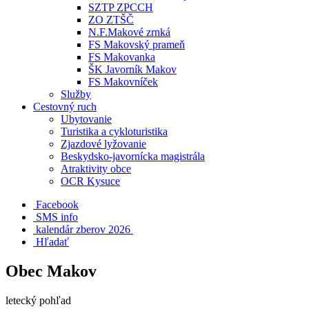
SZTP ZPCCH
ZO ZTŠČ
N.F.Makové zrnká
FS Makovský prameň
FS Makovanka
ŠK Javorník Makov
FS Makovníček
Služby
Cestovný ruch
Ubytovanie
Turistika a cykloturistika
Zjazdové lyžovanie
Beskydsko-javornícka magistrála
Atraktivity obce
OCR Kysuce
Facebook
SMS info
​ kalendár zberov 2026
Hľadať
Obec Makov
letecký pohľad