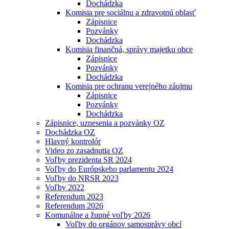
Dochádzka
Komisia pre sociálnu a zdravotnú oblasť
Zápisnice
Pozvánky
Dochádzka
Komisia finančná, správy majetku obce
Zápisnice
Pozvánky
Dochádzka
Komisia pre ochranu verejného záujmu
Zápisnice
Pozvánky
Dochádzka
Zápisnice, uznesenia a pozvánky OZ
Dochádzka OZ
Hlavný kontrolór
Video zo zasadnutia OZ
Voľby prezidenta SR 2024
Voľby do Európskeho parlamentu 2024
Voľby do NRSR 2023
Voľby 2022
Referendum 2023
Referendum 2026
Komunálne a župné voľby 2026
Voľby do orgánov samosprávy obcí