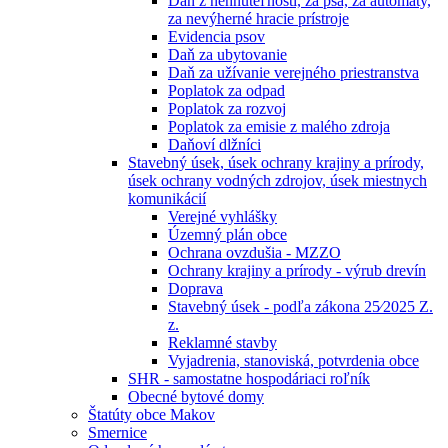
Daň z nehnuteľností, za psa, za automaty,
za nevýherné hracie prístroje
Evidencia psov
Daň za ubytovanie
Daň za užívanie verejného priestranstva
Poplatok za odpad
Poplatok za rozvoj
Poplatok za emisie z malého zdroja
Daňoví dlžníci
Stavebný úsek, úsek ochrany krajiny a prírody,
úsek ochrany vodných zdrojov, úsek miestnych
komunikácií
Verejné vyhlášky
Územný plán obce
Ochrana ovzdušia - MZZO
Ochrany krajiny a prírody - výrub drevín
Doprava
Stavebný úsek - podľa zákona 25⁄2025 Z.
z.
Reklamné stavby
Vyjadrenia, stanoviská, potvrdenia obce
SHR - samostatne hospodáriaci roľník
Obecné bytové domy
Štatúty obce Makov
Smernice