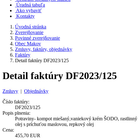
Úradná tabuľa
Ako vybaviť
Kontakty
Úvodná stránka
Zverejňovanie
Povinné zverejňovanie
Obec Makov
Zmluvy, faktúry, objednávky
Faktúry
Detail faktúry DF2023/125
Detail faktúry DF2023/125
Zmluvy
|
Objednávky
Číslo faktúry:
DF2023/125
Popis plnenia:
Potraviny- kompot miešaný,vaniekový krém ŠODO, rastlinný
olej s príchuťou maslovou, repkový olej
Cena:
455,70 EUR