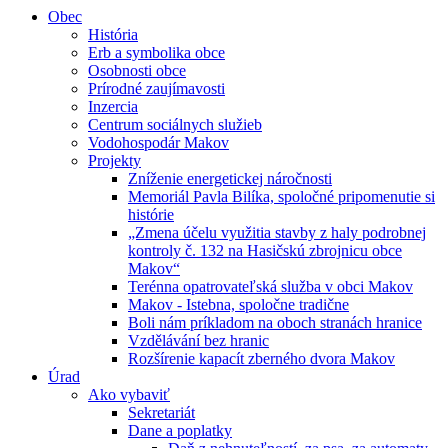
Obec
História
Erb a symbolika obce
Osobnosti obce
Prírodné zaujímavosti
Inzercia
Centrum sociálnych služieb
Vodohospodár Makov
Projekty
Zníženie energetickej náročnosti
Memoriál Pavla Bilíka, spoločné pripomenutie si
histórie
„Zmena účelu využitia stavby z haly podrobnej
kontroly č. 132 na Hasičskú zbrojnicu obce
Makov“
Terénna opatrovateľská služba v obci Makov
Makov - Istebna, spoločne tradične
Boli nám príkladom na oboch stranách hranice
Vzdělávání bez hranic
Rozšírenie kapacít zberného dvora Makov
Úrad
Ako vybaviť
Sekretariát
Dane a poplatky