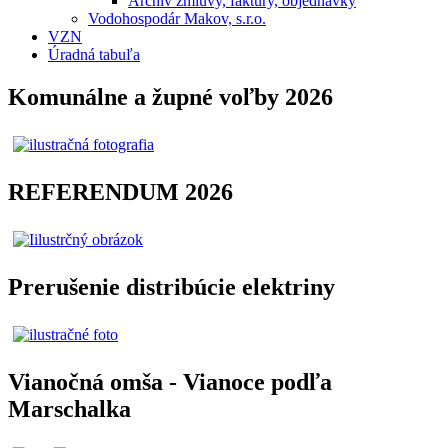
Archív zmluvy, faktúry, objednávky
Vodohospodár Makov, s.r.o.
VZN
Úradná tabuľa
Komunálne a župné voľby 2026
REFERENDUM 2026
Prerušenie distribúcie elektriny
Vianočná omša - Vianoce podľa
Marschalka