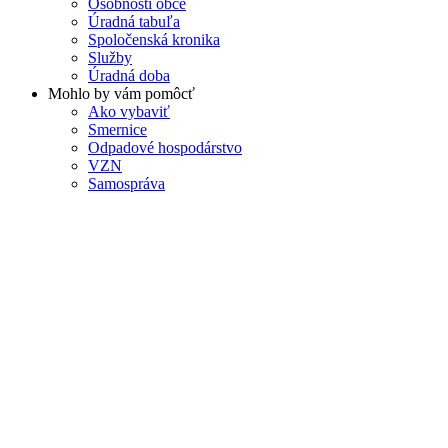
Osobnosti obce
Úradná tabuľa
Spoločenská kronika
Služby
Úradná doba
Mohlo by vám pomôcť
Ako vybaviť
Smernice
Odpadové hospodárstvo
VZN
Samospráva