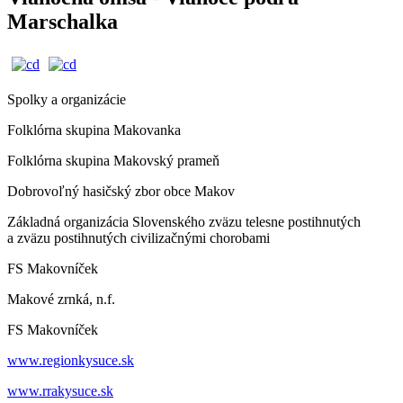
Marschalka
Spolky a organizácie
Folklórna skupina Makovanka
Folklórna skupina Makovský prameň
Dobrovoľný hasičský zbor obce Makov
Základná organizácia Slovenského zväzu telesne postihnutých
a zväzu postihnutých civilizačnými chorobami
FS Makovníček
Makové zrnká, n.f.
FS Makovníček
www.regionkysuce.sk
www.rrakysuce.sk