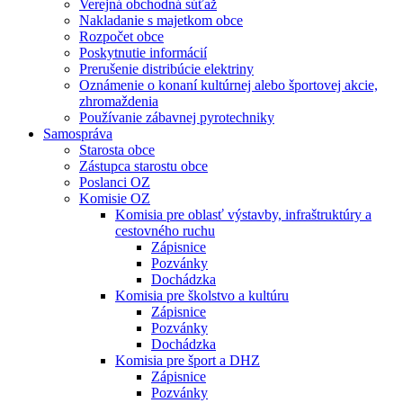
Verejná obchodná súťaž
Nakladanie s majetkom obce
Rozpočet obce
Poskytnutie informácií
Prerušenie distribúcie elektriny
Oznámenie o konaní kultúrnej alebo športovej akcie,
zhromaždenia
Používanie zábavnej pyrotechniky
Samospráva
Starosta obce
Zástupca starostu obce
Poslanci OZ
Komisie OZ
Komisia pre oblasť výstavby, infraštruktúry a
cestovného ruchu
Zápisnice
Pozvánky
Dochádzka
Komisia pre školstvo a kultúru
Zápisnice
Pozvánky
Dochádzka
Komisia pre šport a DHZ
Zápisnice
Pozvánky