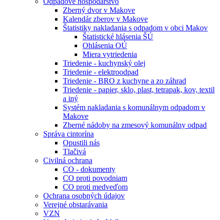
Odpadové hospodárstvo
Zberný dvor v Makove
Kalendár zberov v Makove
Štatistiky nakladania s odpadom v obci Makov
Štatistické hlásenia ŠÚ
Ohlásenia OÚ
Miera vytriedenia
Triedenie - kuchynský olej
Triedenie - elektroodpad
Triedenie - BRO z kuchyne a zo záhrad
Triedenie - papier, sklo, plast, tetrapak, kov, textil
a iný
Systém nakladania s komunálnym odpadom v
Makove
Zberné nádoby na zmesový komunálny odpad
Správa cintorína
Opustili nás
Tlačivá
Civilná ochrana
CO - dokumenty
CO proti povodniam
CO proti medveďom
Ochrana osobných údajov
Verejné obstarávania
VZN