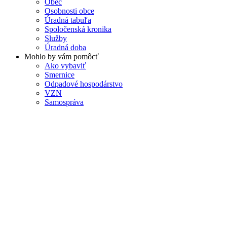
Obec
Osobnosti obce
Úradná tabuľa
Spoločenská kronika
Služby
Úradná doba
Mohlo by vám pomôcť
Ako vybaviť
Smernice
Odpadové hospodárstvo
VZN
Samospráva