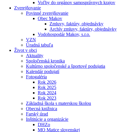
Voľby do orgánov samosprávnych krajov
Zverejňovanie
Povinné zverejňovanie
Obec Makov
Zmluvy, faktúry, objednávky
Archív zmluvy, faktúry, objednávky
Vodohospodár Makov, s.r.o.
VZN
Úradná tabuľa
Život v obci
Aktuality
Spoločenská kronika
Kultúrno spoločenské a športové podujatia
Kalendár podujatí
Fotogaléria
Rok 2026
Rok 2025
Rok 2024
Rok 2023
Základná škola s materskou školou
Obecná knižnica
Farský úrad
Inštitúcie a organizácie
DHZo
MO Matice slovenskej