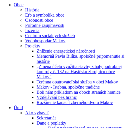
Obec
História
Erb a symbolika obce
Osobnosti obce
Prírodné zaujímavosti
Inzercia
Centrum sociálnych služieb
Vodohospodár Makov
Projekty
Zníženie energetickej náročnosti
Memoriál Pavla Bilíka, spoločné pripomenutie si
histórie
„Zmena účelu využitia stavby z haly podrobnej
kontroly č. 132 na Hasičskú zbrojnicu obce
Makov“
Terénna opatrovateľská služba v obci Makov
Makov - Istebna, spoločne tradične
Boli nám príkladom na oboch stranách hranice
Vzdělávání bez hranic
Rozšírenie kapacít zberného dvora Makov
Úrad
Ako vybaviť
Sekretariát
Dane a poplatky