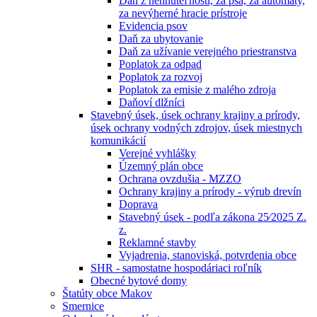
Daň z nehnuteľností, za psa, za automaty,
za nevýherné hracie prístroje
Evidencia psov
Daň za ubytovanie
Daň za užívanie verejného priestranstva
Poplatok za odpad
Poplatok za rozvoj
Poplatok za emisie z malého zdroja
Daňoví dlžníci
Stavebný úsek, úsek ochrany krajiny a prírody,
úsek ochrany vodných zdrojov, úsek miestnych
komunikácií
Verejné vyhlášky
Územný plán obce
Ochrana ovzdušia - MZZO
Ochrany krajiny a prírody - výrub drevín
Doprava
Stavebný úsek - podľa zákona 25⁄2025 Z.
z.
Reklamné stavby
Vyjadrenia, stanoviská, potvrdenia obce
SHR - samostatne hospodáriaci roľník
Obecné bytové domy
Štatúty obce Makov
Smernice