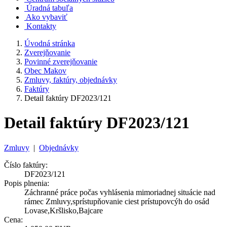
Úradná tabuľa
Ako vybaviť
Kontakty
Úvodná stránka
Zverejňovanie
Povinné zverejňovanie
Obec Makov
Zmluvy, faktúry, objednávky
Faktúry
Detail faktúry DF2023/121
Detail faktúry DF2023/121
Zmluvy
|
Objednávky
Číslo faktúry:
DF2023/121
Popis plnenia:
Záchranné práce počas vyhlásenia mimoriadnej situácie nad
rámec Zmluvy,sprístupňovanie ciest prístupovcýh do osád
Lovase,Kršlisko,Bajcare
Cena: