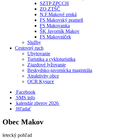
SZTP ZPCCH
ZO ZTŠČ
N.F.Makové zrnká
FS Makovský prameň
FS Makovanka
ŠK Javorník Makov
FS Makovníček
Služby
Cestovný ruch
Ubytovanie
Turistika a cykloturistika
Zjazdové lyžovanie
Beskydsko-javornícka magistrála
Atraktivity obce
OCR Kysuce
Facebook
SMS info
​ kalendár zberov 2026
Hľadať
Obec Makov
letecký pohľad