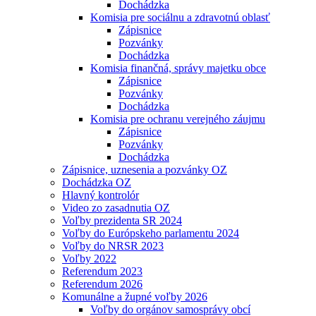
Dochádzka
Komisia pre sociálnu a zdravotnú oblasť
Zápisnice
Pozvánky
Dochádzka
Komisia finančná, správy majetku obce
Zápisnice
Pozvánky
Dochádzka
Komisia pre ochranu verejného záujmu
Zápisnice
Pozvánky
Dochádzka
Zápisnice, uznesenia a pozvánky OZ
Dochádzka OZ
Hlavný kontrolór
Video zo zasadnutia OZ
Voľby prezidenta SR 2024
Voľby do Európskeho parlamentu 2024
Voľby do NRSR 2023
Voľby 2022
Referendum 2023
Referendum 2026
Komunálne a župné voľby 2026
Voľby do orgánov samosprávy obcí