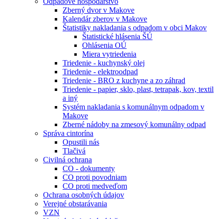
Odpadové hospodárstvo
Zberný dvor v Makove
Kalendár zberov v Makove
Štatistiky nakladania s odpadom v obci Makov
Štatistické hlásenia ŠÚ
Ohlásenia OÚ
Miera vytriedenia
Triedenie - kuchynský olej
Triedenie - elektroodpad
Triedenie - BRO z kuchyne a zo záhrad
Triedenie - papier, sklo, plast, tetrapak, kov, textil
a iný
Systém nakladania s komunálnym odpadom v
Makove
Zberné nádoby na zmesový komunálny odpad
Správa cintorína
Opustili nás
Tlačivá
Civilná ochrana
CO - dokumenty
CO proti povodniam
CO proti medveďom
Ochrana osobných údajov
Verejné obstarávania
VZN