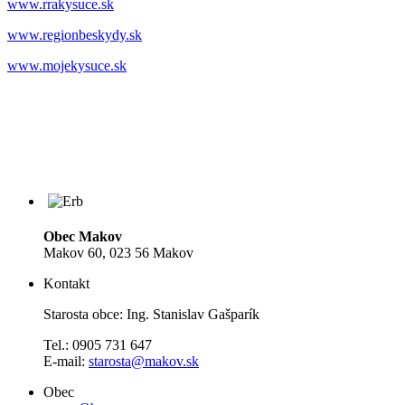
www.rrakysuce.sk
www.regionbeskydy.sk
www.mojekysuce.sk
Obec Makov
Makov 60, 023 56 Makov
Kontakt
Starosta obce: Ing. Stanislav Gašparík
Tel.: 0905 731 647
E-mail:
starosta@makov.sk
Obec