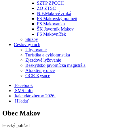
SZTP ZPCCH
ZO ZTŠČ
N.F.Makové zrnká
FS Makovský prameň
FS Makovanka
ŠK Javorník Makov
FS Makovníček
Služby
Cestovný ruch
Ubytovanie
Turistika a cykloturistika
Zjazdové lyžovanie
Beskydsko-javornícka magistrála
Atraktivity obce
OCR Kysuce
Facebook
SMS info
​ kalendár zberov 2026
Hľadať
Obec Makov
letecký pohľad