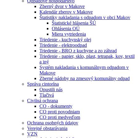
Odpadové hospodárstvo
Zberný dvor v Makove
Kalendár zberov v Makove
Štatistiky nakladania s odpadom v obci Makov
Štatistické hlásenia ŠÚ
Ohlásenia OÚ
Miera vytriedenia
Triedenie - kuchynský olej
Triedenie - elektroodpad
Triedenie - BRO z kuchyne a zo záhrad
Triedenie - papier, sklo, plast, tetrapak, kov, textil
a iný
Systém nakladania s komunálnym odpadom v
Makove
Zberné nádoby na zmesový komunálny odpad
Správa cintorína
Opustili nás
Tlačivá
Civilná ochrana
CO - dokumenty
CO proti povodniam
CO proti medveďom
Ochrana osobných údajov
Verejné obstarávania
VZN