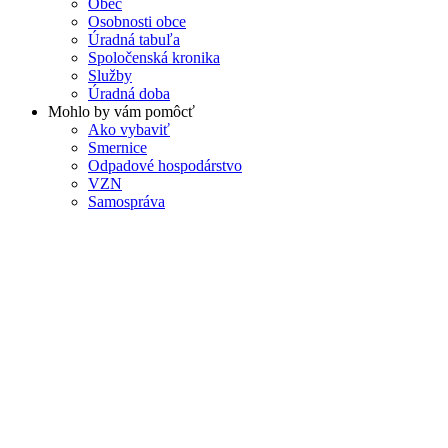
Obec
Osobnosti obce
Úradná tabuľa
Spoločenská kronika
Služby
Úradná doba
Mohlo by vám pomôcť
Ako vybaviť
Smernice
Odpadové hospodárstvo
VZN
Samospráva