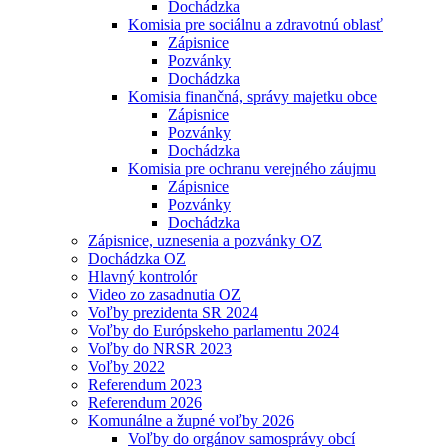
Dochádzka
Komisia pre sociálnu a zdravotnú oblasť
Zápisnice
Pozvánky
Dochádzka
Komisia finančná, správy majetku obce
Zápisnice
Pozvánky
Dochádzka
Komisia pre ochranu verejného záujmu
Zápisnice
Pozvánky
Dochádzka
Zápisnice, uznesenia a pozvánky OZ
Dochádzka OZ
Hlavný kontrolór
Video zo zasadnutia OZ
Voľby prezidenta SR 2024
Voľby do Európskeho parlamentu 2024
Voľby do NRSR 2023
Voľby 2022
Referendum 2023
Referendum 2026
Komunálne a župné voľby 2026
Voľby do orgánov samosprávy obcí