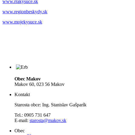
www.rrakysuce.sk
www.regionbeskydy.sk
www.mojekysuce.sk
Obec Makov
Makov 60, 023 56 Makov
Kontakt
Starosta obce: Ing. Stanislav Gašparík
Tel.: 0905 731 647
E-mail:
starosta@makov.sk
Obec