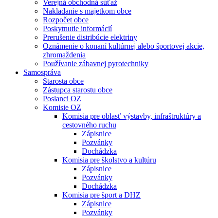
Verejná obchodná súťaž
Nakladanie s majetkom obce
Rozpočet obce
Poskytnutie informácií
Prerušenie distribúcie elektriny
Oznámenie o konaní kultúrnej alebo športovej akcie,
zhromaždenia
Používanie zábavnej pyrotechniky
Samospráva
Starosta obce
Zástupca starostu obce
Poslanci OZ
Komisie OZ
Komisia pre oblasť výstavby, infraštruktúry a
cestovného ruchu
Zápisnice
Pozvánky
Dochádzka
Komisia pre školstvo a kultúru
Zápisnice
Pozvánky
Dochádzka
Komisia pre šport a DHZ
Zápisnice
Pozvánky