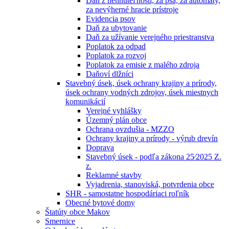
Daň z nehnuteľností, za psa, za automaty,
za nevýherné hracie prístroje
Evidencia psov
Daň za ubytovanie
Daň za užívanie verejného priestranstva
Poplatok za odpad
Poplatok za rozvoj
Poplatok za emisie z malého zdroja
Daňoví dlžníci
Stavebný úsek, úsek ochrany krajiny a prírody,
úsek ochrany vodných zdrojov, úsek miestnych
komunikácií
Verejné vyhlášky
Územný plán obce
Ochrana ovzdušia - MZZO
Ochrany krajiny a prírody - výrub drevín
Doprava
Stavebný úsek - podľa zákona 25⁄2025 Z.
z.
Reklamné stavby
Vyjadrenia, stanoviská, potvrdenia obce
SHR - samostatne hospodáriaci roľník
Obecné bytové domy
Štatúty obce Makov
Smernice