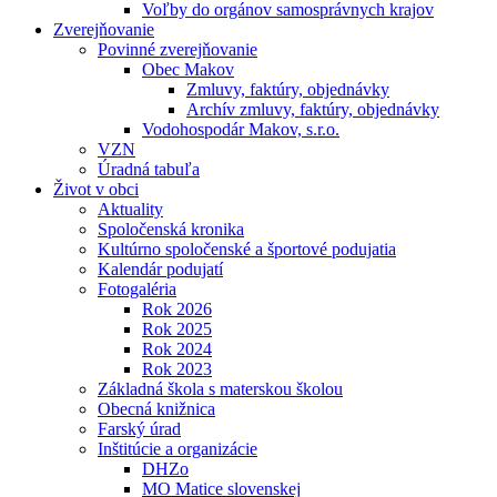
Voľby do orgánov samosprávnych krajov
Zverejňovanie
Povinné zverejňovanie
Obec Makov
Zmluvy, faktúry, objednávky
Archív zmluvy, faktúry, objednávky
Vodohospodár Makov, s.r.o.
VZN
Úradná tabuľa
Život v obci
Aktuality
Spoločenská kronika
Kultúrno spoločenské a športové podujatia
Kalendár podujatí
Fotogaléria
Rok 2026
Rok 2025
Rok 2024
Rok 2023
Základná škola s materskou školou
Obecná knižnica
Farský úrad
Inštitúcie a organizácie
DHZo
MO Matice slovenskej