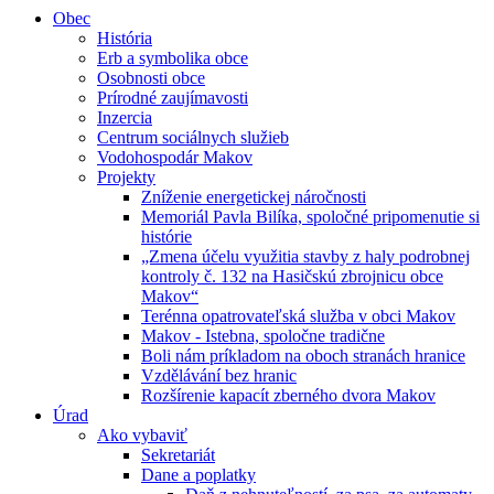
Obec
História
Erb a symbolika obce
Osobnosti obce
Prírodné zaujímavosti
Inzercia
Centrum sociálnych služieb
Vodohospodár Makov
Projekty
Zníženie energetickej náročnosti
Memoriál Pavla Bilíka, spoločné pripomenutie si
histórie
„Zmena účelu využitia stavby z haly podrobnej
kontroly č. 132 na Hasičskú zbrojnicu obce
Makov“
Terénna opatrovateľská služba v obci Makov
Makov - Istebna, spoločne tradične
Boli nám príkladom na oboch stranách hranice
Vzdělávání bez hranic
Rozšírenie kapacít zberného dvora Makov
Úrad
Ako vybaviť
Sekretariát
Dane a poplatky