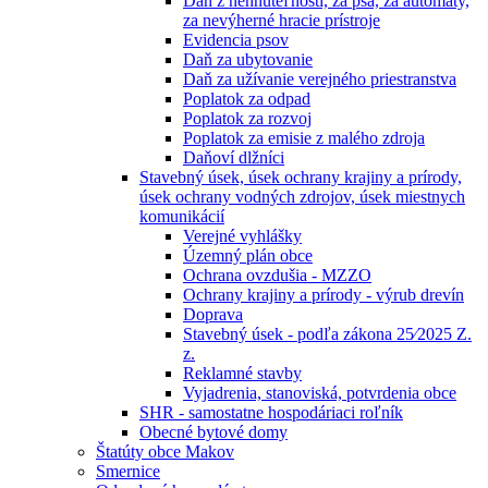
Daň z nehnuteľností, za psa, za automaty,
za nevýherné hracie prístroje
Evidencia psov
Daň za ubytovanie
Daň za užívanie verejného priestranstva
Poplatok za odpad
Poplatok za rozvoj
Poplatok za emisie z malého zdroja
Daňoví dlžníci
Stavebný úsek, úsek ochrany krajiny a prírody,
úsek ochrany vodných zdrojov, úsek miestnych
komunikácií
Verejné vyhlášky
Územný plán obce
Ochrana ovzdušia - MZZO
Ochrany krajiny a prírody - výrub drevín
Doprava
Stavebný úsek - podľa zákona 25⁄2025 Z.
z.
Reklamné stavby
Vyjadrenia, stanoviská, potvrdenia obce
SHR - samostatne hospodáriaci roľník
Obecné bytové domy
Štatúty obce Makov
Smernice