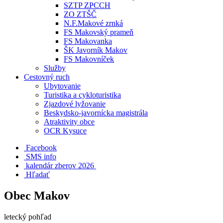
SZTP ZPCCH
ZO ZTŠČ
N.F.Makové zrnká
FS Makovský prameň
FS Makovanka
ŠK Javorník Makov
FS Makovníček
Služby
Cestovný ruch
Ubytovanie
Turistika a cykloturistika
Zjazdové lyžovanie
Beskydsko-javornícka magistrála
Atraktivity obce
OCR Kysuce
Facebook
SMS info
​ kalendár zberov 2026
Hľadať
Obec Makov
letecký pohľad