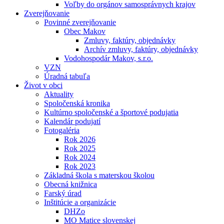
Voľby do orgánov samosprávnych krajov
Zverejňovanie
Povinné zverejňovanie
Obec Makov
Zmluvy, faktúry, objednávky
Archív zmluvy, faktúry, objednávky
Vodohospodár Makov, s.r.o.
VZN
Úradná tabuľa
Život v obci
Aktuality
Spoločenská kronika
Kultúrno spoločenské a športové podujatia
Kalendár podujatí
Fotogaléria
Rok 2026
Rok 2025
Rok 2024
Rok 2023
Základná škola s materskou školou
Obecná knižnica
Farský úrad
Inštitúcie a organizácie
DHZo
MO Matice slovenskej