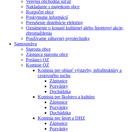
Verejná obchodná súťaž
Nakladanie s majetkom obce
Rozpočet obce
Poskytnutie informácií
Prerušenie distribúcie elektriny
Oznámenie o konaní kultúrnej alebo športovej akcie,
zhromaždenia
Používanie zábavnej pyrotechniky
Samospráva
Starosta obce
Zástupca starostu obce
Poslanci OZ
Komisie OZ
Komisia pre oblasť výstavby, infraštruktúry a
cestovného ruchu
Zápisnice
Pozvánky
Dochádzka
Komisia pre školstvo a kultúru
Zápisnice
Pozvánky
Dochádzka
Komisia pre šport a DHZ
Zápisnice
Pozvánky