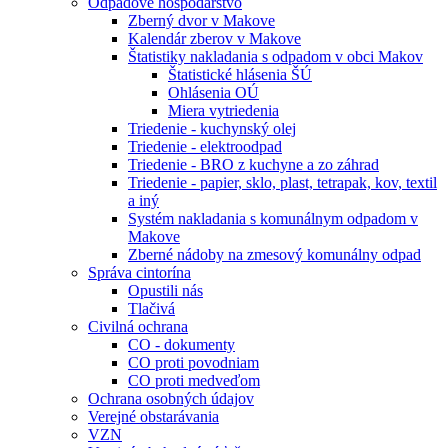
Odpadové hospodárstvo
Zberný dvor v Makove
Kalendár zberov v Makove
Štatistiky nakladania s odpadom v obci Makov
Štatistické hlásenia ŠÚ
Ohlásenia OÚ
Miera vytriedenia
Triedenie - kuchynský olej
Triedenie - elektroodpad
Triedenie - BRO z kuchyne a zo záhrad
Triedenie - papier, sklo, plast, tetrapak, kov, textil
a iný
Systém nakladania s komunálnym odpadom v
Makove
Zberné nádoby na zmesový komunálny odpad
Správa cintorína
Opustili nás
Tlačivá
Civilná ochrana
CO - dokumenty
CO proti povodniam
CO proti medveďom
Ochrana osobných údajov
Verejné obstarávania
VZN