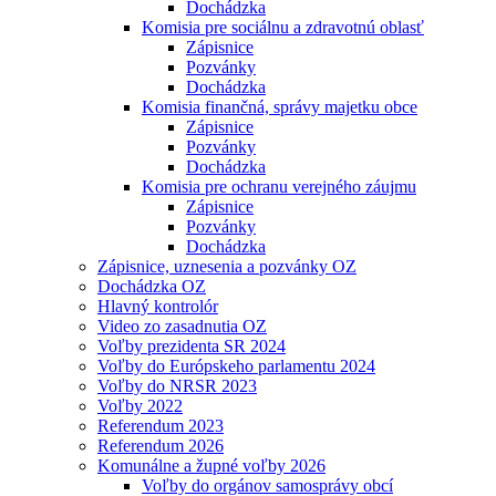
Dochádzka
Komisia pre sociálnu a zdravotnú oblasť
Zápisnice
Pozvánky
Dochádzka
Komisia finančná, správy majetku obce
Zápisnice
Pozvánky
Dochádzka
Komisia pre ochranu verejného záujmu
Zápisnice
Pozvánky
Dochádzka
Zápisnice, uznesenia a pozvánky OZ
Dochádzka OZ
Hlavný kontrolór
Video zo zasadnutia OZ
Voľby prezidenta SR 2024
Voľby do Európskeho parlamentu 2024
Voľby do NRSR 2023
Voľby 2022
Referendum 2023
Referendum 2026
Komunálne a župné voľby 2026
Voľby do orgánov samosprávy obcí