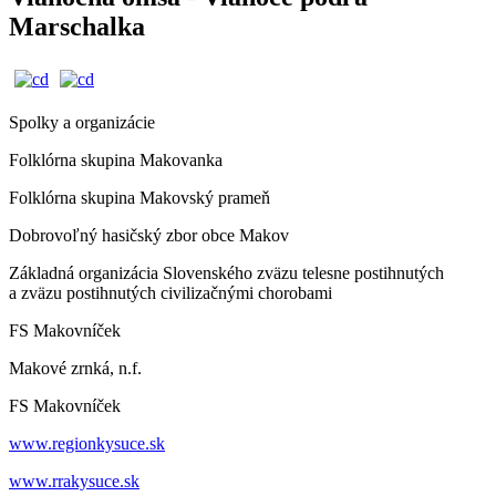
Marschalka
Spolky a organizácie
Folklórna skupina Makovanka
Folklórna skupina Makovský prameň
Dobrovoľný hasičský zbor obce Makov
Základná organizácia Slovenského zväzu telesne postihnutých
a zväzu postihnutých civilizačnými chorobami
FS Makovníček
Makové zrnká, n.f.
FS Makovníček
www.regionkysuce.sk
www.rrakysuce.sk