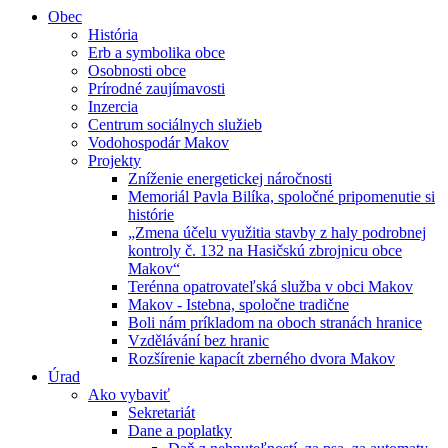
Obec
História
Erb a symbolika obce
Osobnosti obce
Prírodné zaujímavosti
Inzercia
Centrum sociálnych služieb
Vodohospodár Makov
Projekty
Zníženie energetickej náročnosti
Memoriál Pavla Bilíka, spoločné pripomenutie si
histórie
„Zmena účelu využitia stavby z haly podrobnej
kontroly č. 132 na Hasičskú zbrojnicu obce
Makov“
Terénna opatrovateľská služba v obci Makov
Makov - Istebna, spoločne tradične
Boli nám príkladom na oboch stranách hranice
Vzdělávání bez hranic
Rozšírenie kapacít zberného dvora Makov
Úrad
Ako vybaviť
Sekretariát
Dane a poplatky