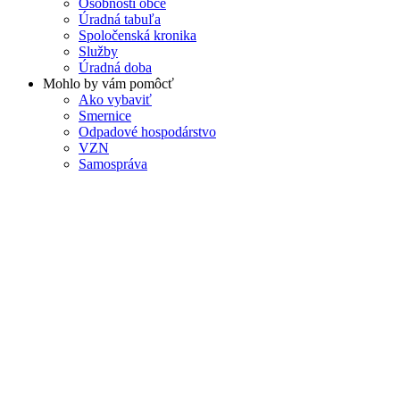
Osobnosti obce
Úradná tabuľa
Spoločenská kronika
Služby
Úradná doba
Mohlo by vám pomôcť
Ako vybaviť
Smernice
Odpadové hospodárstvo
VZN
Samospráva