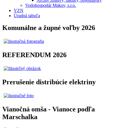
Archív zmluvy, faktúry, objednávky
Vodohospodár Makov, s.r.o.
VZN
Úradná tabuľa
Komunálne a župné voľby 2026
REFERENDUM 2026
Prerušenie distribúcie elektriny
Vianočná omša - Vianoce podľa
Marschalka