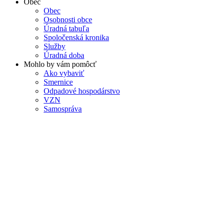
Obec
Obec
Osobnosti obce
Úradná tabuľa
Spoločenská kronika
Služby
Úradná doba
Mohlo by vám pomôcť
Ako vybaviť
Smernice
Odpadové hospodárstvo
VZN
Samospráva