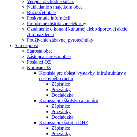
Verejná obchodná súťaž
Nakladanie s majetkom obce
Rozpočet obce
Poskytnutie informácií
Prerušenie distribúcie elektriny
Oznámenie o konaní kultúrnej alebo športovej akcie,
zhromaždenia
Používanie zábavnej pyrotechniky
Samospráva
Starosta obce
Zástupca starostu obce
Poslanci OZ
Komisie OZ
Komisia pre oblasť výstavby, infraštruktúry a
cestovného ruchu
Zápisnice
Pozvánky
Dochádzka
Komisia pre školstvo a kultúru
Zápisnice
Pozvánky
Dochádzka
Komisia pre šport a DHZ
Zápisnice
Pozvánky