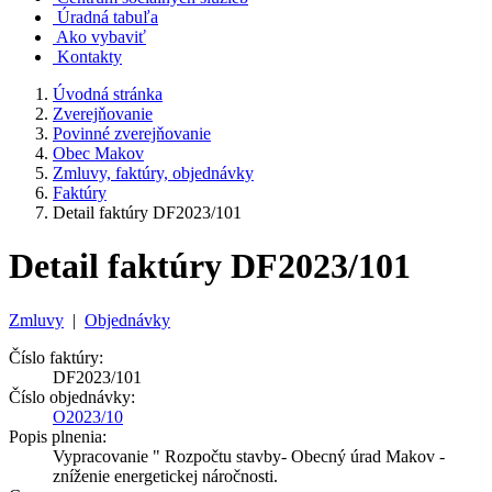
Úradná tabuľa
Ako vybaviť
Kontakty
Úvodná stránka
Zverejňovanie
Povinné zverejňovanie
Obec Makov
Zmluvy, faktúry, objednávky
Faktúry
Detail faktúry DF2023/101
Detail faktúry DF2023/101
Zmluvy
|
Objednávky
Číslo faktúry:
DF2023/101
Číslo objednávky:
O2023/10
Popis plnenia:
Vypracovanie " Rozpočtu stavby- Obecný úrad Makov -
zníženie energetickej náročnosti.