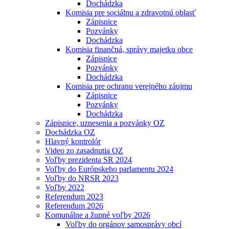
Dochádzka
Komisia pre sociálnu a zdravotnú oblasť
Zápisnice
Pozvánky
Dochádzka
Komisia finančná, správy majetku obce
Zápisnice
Pozvánky
Dochádzka
Komisia pre ochranu verejného záujmu
Zápisnice
Pozvánky
Dochádzka
Zápisnice, uznesenia a pozvánky OZ
Dochádzka OZ
Hlavný kontrolór
Video zo zasadnutia OZ
Voľby prezidenta SR 2024
Voľby do Európskeho parlamentu 2024
Voľby do NRSR 2023
Voľby 2022
Referendum 2023
Referendum 2026
Komunálne a župné voľby 2026
Voľby do orgánov samosprávy obcí