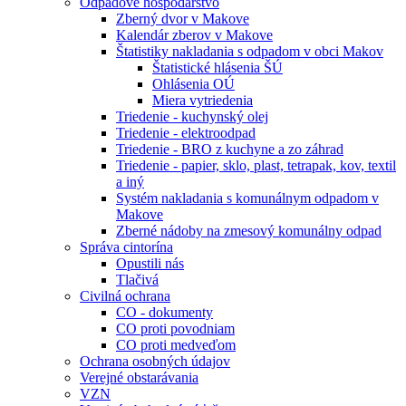
Odpadové hospodárstvo
Zberný dvor v Makove
Kalendár zberov v Makove
Štatistiky nakladania s odpadom v obci Makov
Štatistické hlásenia ŠÚ
Ohlásenia OÚ
Miera vytriedenia
Triedenie - kuchynský olej
Triedenie - elektroodpad
Triedenie - BRO z kuchyne a zo záhrad
Triedenie - papier, sklo, plast, tetrapak, kov, textil
a iný
Systém nakladania s komunálnym odpadom v
Makove
Zberné nádoby na zmesový komunálny odpad
Správa cintorína
Opustili nás
Tlačivá
Civilná ochrana
CO - dokumenty
CO proti povodniam
CO proti medveďom
Ochrana osobných údajov
Verejné obstarávania
VZN