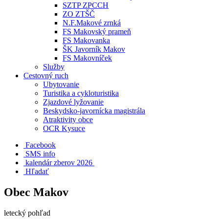
SZTP ZPCCH
ZO ZTŠČ
N.F.Makové zrnká
FS Makovský prameň
FS Makovanka
ŠK Javorník Makov
FS Makovníček
Služby
Cestovný ruch
Ubytovanie
Turistika a cykloturistika
Zjazdové lyžovanie
Beskydsko-javornícka magistrála
Atraktivity obce
OCR Kysuce
Facebook
SMS info
​ kalendár zberov 2026
Hľadať
Obec Makov
letecký pohľad