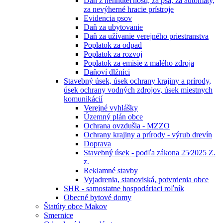
Daň z nehnuteľností, za psa, za automaty,
za nevýherné hracie prístroje
Evidencia psov
Daň za ubytovanie
Daň za užívanie verejného priestranstva
Poplatok za odpad
Poplatok za rozvoj
Poplatok za emisie z malého zdroja
Daňoví dlžníci
Stavebný úsek, úsek ochrany krajiny a prírody,
úsek ochrany vodných zdrojov, úsek miestnych
komunikácií
Verejné vyhlášky
Územný plán obce
Ochrana ovzdušia - MZZO
Ochrany krajiny a prírody - výrub drevín
Doprava
Stavebný úsek - podľa zákona 25⁄2025 Z.
z.
Reklamné stavby
Vyjadrenia, stanoviská, potvrdenia obce
SHR - samostatne hospodáriaci roľník
Obecné bytové domy
Štatúty obce Makov
Smernice