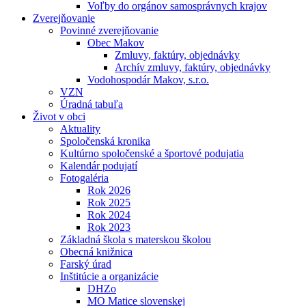
Voľby do orgánov samosprávnych krajov
Zverejňovanie
Povinné zverejňovanie
Obec Makov
Zmluvy, faktúry, objednávky
Archív zmluvy, faktúry, objednávky
Vodohospodár Makov, s.r.o.
VZN
Úradná tabuľa
Život v obci
Aktuality
Spoločenská kronika
Kultúrno spoločenské a športové podujatia
Kalendár podujatí
Fotogaléria
Rok 2026
Rok 2025
Rok 2024
Rok 2023
Základná škola s materskou školou
Obecná knižnica
Farský úrad
Inštitúcie a organizácie
DHZo
MO Matice slovenskej