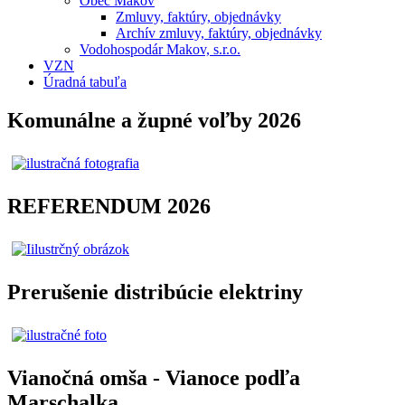
Obec Makov
Zmluvy, faktúry, objednávky
Archív zmluvy, faktúry, objednávky
Vodohospodár Makov, s.r.o.
VZN
Úradná tabuľa
Komunálne a župné voľby 2026
REFERENDUM 2026
Prerušenie distribúcie elektriny
Vianočná omša - Vianoce podľa
Marschalka