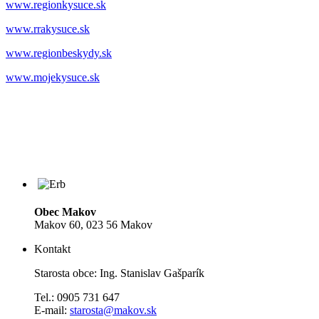
www.regionkysuce.sk
www.rrakysuce.sk
www.regionbeskydy.sk
www.mojekysuce.sk
Obec Makov
Makov 60, 023 56 Makov
Kontakt
Starosta obce: Ing. Stanislav Gašparík
Tel.: 0905 731 647
E-mail:
starosta@makov.sk