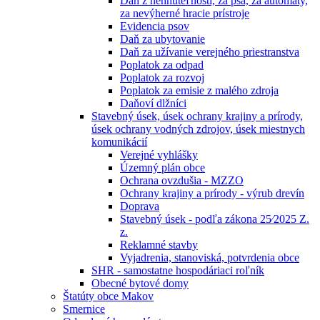
Daň z nehnuteľností, za psa, za automaty,
za nevýherné hracie prístroje
Evidencia psov
Daň za ubytovanie
Daň za užívanie verejného priestranstva
Poplatok za odpad
Poplatok za rozvoj
Poplatok za emisie z malého zdroja
Daňoví dlžníci
Stavebný úsek, úsek ochrany krajiny a prírody,
úsek ochrany vodných zdrojov, úsek miestnych
komunikácií
Verejné vyhlášky
Územný plán obce
Ochrana ovzdušia - MZZO
Ochrany krajiny a prírody - výrub drevín
Doprava
Stavebný úsek - podľa zákona 25⁄2025 Z.
z.
Reklamné stavby
Vyjadrenia, stanoviská, potvrdenia obce
SHR - samostatne hospodáriaci roľník
Obecné bytové domy
Štatúty obce Makov
Smernice