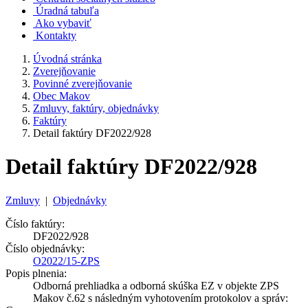
Úradná tabuľa
Ako vybaviť
Kontakty
Úvodná stránka
Zverejňovanie
Povinné zverejňovanie
Obec Makov
Zmluvy, faktúry, objednávky
Faktúry
Detail faktúry DF2022/928
Detail faktúry DF2022/928
Zmluvy
|
Objednávky
Číslo faktúry:
DF2022/928
Číslo objednávky:
O2022/15-ZPS
Popis plnenia:
Odborná prehliadka a odborná skúška EZ v objekte ZPS
Makov č.62 s následným vyhotovením protokolov a správ: