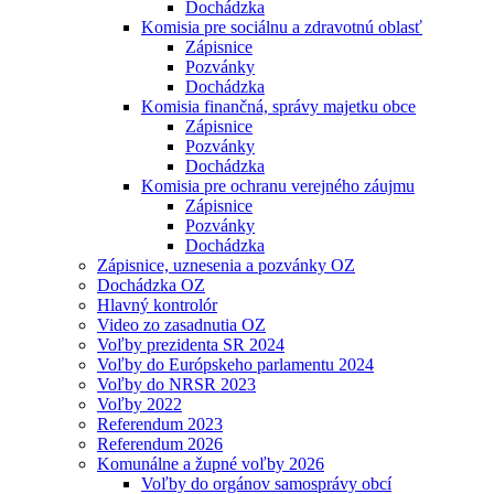
Dochádzka
Komisia pre sociálnu a zdravotnú oblasť
Zápisnice
Pozvánky
Dochádzka
Komisia finančná, správy majetku obce
Zápisnice
Pozvánky
Dochádzka
Komisia pre ochranu verejného záujmu
Zápisnice
Pozvánky
Dochádzka
Zápisnice, uznesenia a pozvánky OZ
Dochádzka OZ
Hlavný kontrolór
Video zo zasadnutia OZ
Voľby prezidenta SR 2024
Voľby do Európskeho parlamentu 2024
Voľby do NRSR 2023
Voľby 2022
Referendum 2023
Referendum 2026
Komunálne a župné voľby 2026
Voľby do orgánov samosprávy obcí