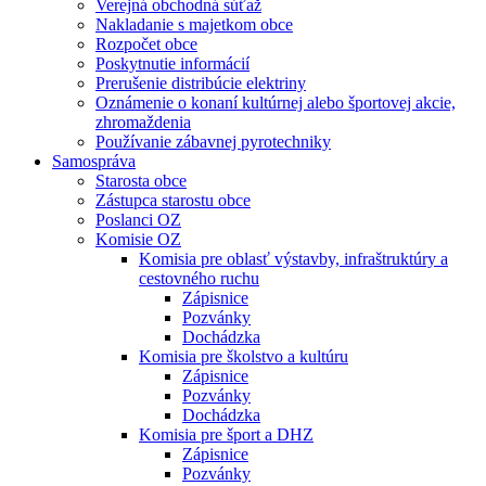
Verejná obchodná súťaž
Nakladanie s majetkom obce
Rozpočet obce
Poskytnutie informácií
Prerušenie distribúcie elektriny
Oznámenie o konaní kultúrnej alebo športovej akcie,
zhromaždenia
Používanie zábavnej pyrotechniky
Samospráva
Starosta obce
Zástupca starostu obce
Poslanci OZ
Komisie OZ
Komisia pre oblasť výstavby, infraštruktúry a
cestovného ruchu
Zápisnice
Pozvánky
Dochádzka
Komisia pre školstvo a kultúru
Zápisnice
Pozvánky
Dochádzka
Komisia pre šport a DHZ
Zápisnice
Pozvánky