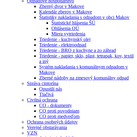
Odpadové hospodárstvo
Zberný dvor v Makove
Kalendár zberov v Makove
Štatistiky nakladania s odpadom v obci Makov
Štatistické hlásenia ŠÚ
Ohlásenia OÚ
Miera vytriedenia
Triedenie - kuchynský olej
Triedenie - elektroodpad
Triedenie - BRO z kuchyne a zo záhrad
Triedenie - papier, sklo, plast, tetrapak, kov, textil
a iný
Systém nakladania s komunálnym odpadom v
Makove
Zberné nádoby na zmesový komunálny odpad
Správa cintorína
Opustili nás
Tlačivá
Civilná ochrana
CO - dokumenty
CO proti povodniam
CO proti medveďom
Ochrana osobných údajov
Verejné obstarávania
VZN