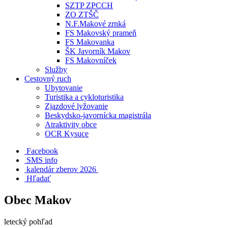
SZTP ZPCCH
ZO ZTŠČ
N.F.Makové zrnká
FS Makovský prameň
FS Makovanka
ŠK Javorník Makov
FS Makovníček
Služby
Cestovný ruch
Ubytovanie
Turistika a cykloturistika
Zjazdové lyžovanie
Beskydsko-javornícka magistrála
Atraktivity obce
OCR Kysuce
Facebook
SMS info
​ kalendár zberov 2026
Hľadať
Obec Makov
letecký pohľad