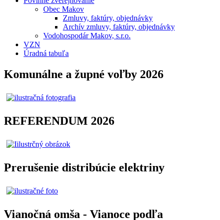
Povinné zverejňovanie
Obec Makov
Zmluvy, faktúry, objednávky
Archív zmluvy, faktúry, objednávky
Vodohospodár Makov, s.r.o.
VZN
Úradná tabuľa
Komunálne a župné voľby 2026
REFERENDUM 2026
Prerušenie distribúcie elektriny
Vianočná omša - Vianoce podľa