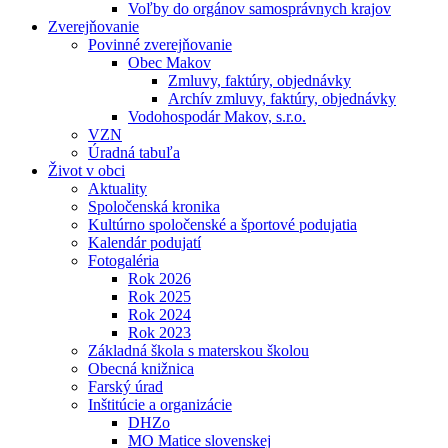
Voľby do orgánov samosprávnych krajov
Zverejňovanie
Povinné zverejňovanie
Obec Makov
Zmluvy, faktúry, objednávky
Archív zmluvy, faktúry, objednávky
Vodohospodár Makov, s.r.o.
VZN
Úradná tabuľa
Život v obci
Aktuality
Spoločenská kronika
Kultúrno spoločenské a športové podujatia
Kalendár podujatí
Fotogaléria
Rok 2026
Rok 2025
Rok 2024
Rok 2023
Základná škola s materskou školou
Obecná knižnica
Farský úrad
Inštitúcie a organizácie
DHZo
MO Matice slovenskej