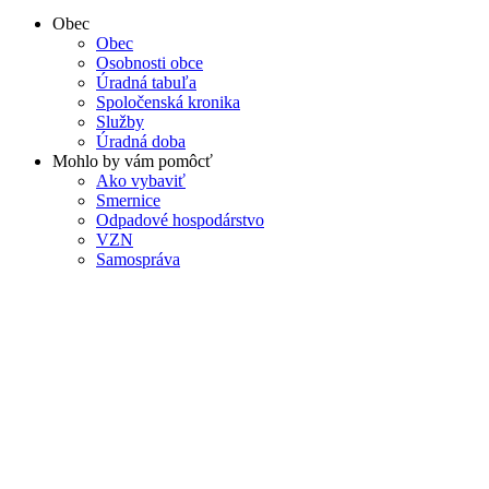
Obec
Obec
Osobnosti obce
Úradná tabuľa
Spoločenská kronika
Služby
Úradná doba
Mohlo by vám pomôcť
Ako vybaviť
Smernice
Odpadové hospodárstvo
VZN
Samospráva