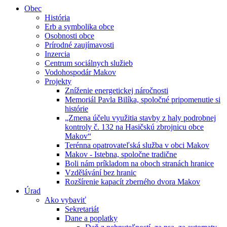
Obec
História
Erb a symbolika obce
Osobnosti obce
Prírodné zaujímavosti
Inzercia
Centrum sociálnych služieb
Vodohospodár Makov
Projekty
Zníženie energetickej náročnosti
Memoriál Pavla Bilíka, spoločné pripomenutie si
histórie
„Zmena účelu využitia stavby z haly podrobnej
kontroly č. 132 na Hasičskú zbrojnicu obce
Makov“
Terénna opatrovateľská služba v obci Makov
Makov - Istebna, spoločne tradične
Boli nám príkladom na oboch stranách hranice
Vzdělávání bez hranic
Rozšírenie kapacít zberného dvora Makov
Úrad
Ako vybaviť
Sekretariát
Dane a poplatky