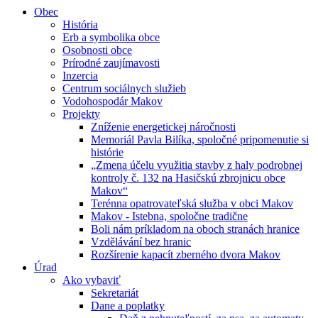
Obec
História
Erb a symbolika obce
Osobnosti obce
Prírodné zaujímavosti
Inzercia
Centrum sociálnych služieb
Vodohospodár Makov
Projekty
Zníženie energetickej náročnosti
Memoriál Pavla Bilíka, spoločné pripomenutie si
histórie
„Zmena účelu využitia stavby z haly podrobnej
kontroly č. 132 na Hasičskú zbrojnicu obce
Makov“
Terénna opatrovateľská služba v obci Makov
Makov - Istebna, spoločne tradične
Boli nám príkladom na oboch stranách hranice
Vzdělávání bez hranic
Rozšírenie kapacít zberného dvora Makov
Úrad
Ako vybaviť
Sekretariát
Dane a poplatky