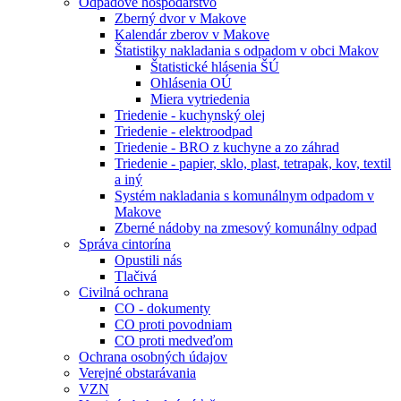
Odpadové hospodárstvo
Zberný dvor v Makove
Kalendár zberov v Makove
Štatistiky nakladania s odpadom v obci Makov
Štatistické hlásenia ŠÚ
Ohlásenia OÚ
Miera vytriedenia
Triedenie - kuchynský olej
Triedenie - elektroodpad
Triedenie - BRO z kuchyne a zo záhrad
Triedenie - papier, sklo, plast, tetrapak, kov, textil
a iný
Systém nakladania s komunálnym odpadom v
Makove
Zberné nádoby na zmesový komunálny odpad
Správa cintorína
Opustili nás
Tlačivá
Civilná ochrana
CO - dokumenty
CO proti povodniam
CO proti medveďom
Ochrana osobných údajov
Verejné obstarávania
VZN