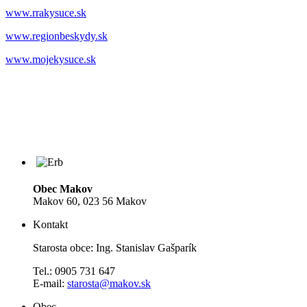
www.rrakysuce.sk
www.regionbeskydy.sk
www.mojekysuce.sk
Obec Makov
Makov 60, 023 56 Makov
Kontakt
Starosta obce: Ing. Stanislav Gašparík
Tel.: 0905 731 647
E-mail:
starosta@makov.sk
Obec