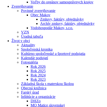
Voľby do orgánov samosprávnych krajov
Zverejňovanie
Povinné zverejňovanie
Obec Makov
Zmluvy, faktúry, objednávky
Archív zmluvy, faktúry, objednávky
Vodohospodár Makov, s.r.o.
VZN
Úradná tabuľa
Život v obci
Aktuality
Spoločenská kronika
Kultúrno spoločenské a športové podujatia
Kalendár podujatí
Fotogaléria
Rok 2026
Rok 2025
Rok 2024
Rok 2023
Základná škola s materskou školou
Obecná knižnica
Farský úrad
Inštitúcie a organizácie
DHZo
MO Matice slovenskej