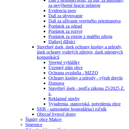
Daň z nehnuteľností, za psa, za automaty,
za nevýherné hracie prístroje
Evidencia psov
Daň za ubytovanie
Daň za užívanie verejného priestranstva
Poplatok za odpad
Poplatok za rozvoj
Poplatok za emisie z malého zdroja
Daňoví dlžníci
Stavebný úsek, úsek ochrany krajiny a prírody,
úsek ochrany vodných zdrojov, úsek miestnych
komunikácií
Verejné vyhlášky
Územný plán obce
Ochrana ovzdušia - MZZO
Ochrany krajiny a prírody - výrub drevín
Doprava
Stavebný úsek - podľa zákona 25⁄2025 Z.
z.
Reklamné stavby
Vyjadrenia, stanoviská, potvrdenia obce
SHR - samostatne hospodáriaci roľník
Obecné bytové domy
Štatúty obce Makov
Smernice