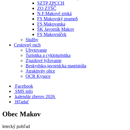
SZTP ZPCCH
ZO ZTŠČ
N.F.Makové zrnká
FS Makovský prameň
FS Makovanka
ŠK Javorník Makov
FS Makovníček
Služby
Cestovný ruch
Ubytovanie
Turistika a cykloturistika
Zjazdové lyžovanie
Beskydsko-javornícka magistrála
Atraktivity obce
OCR Kysuce
Facebook
SMS info
​ kalendár zberov 2026
Hľadať
Obec Makov
letecký pohľad