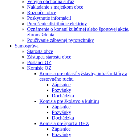
Verejná obchodná súťaž
Nakladanie s majetkom obce
Rozpočet obce
Poskytnutie informácií
Prerušenie distribúcie elektriny
Oznámenie o konaní kultúrnej alebo športovej akcie,
zhromaždenia
Používanie zábavnej pyrotechniky
Samospráva
Starosta obce
Zástupca starostu obce
Poslanci OZ
Komisie OZ
Komisia pre oblasť výstavby, infraštruktúry a
cestovného ruchu
Zápisnice
Pozvánky
Dochádzka
Komisia pre školstvo a kultúru
Zápisnice
Pozvánky
Dochádzka
Komisia pre šport a DHZ
Zápisnice
Pozvánky