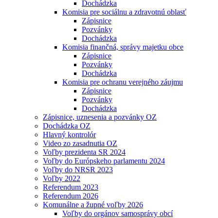
Dochádzka
Komisia pre sociálnu a zdravotnú oblasť
Zápisnice
Pozvánky
Dochádzka
Komisia finančná, správy majetku obce
Zápisnice
Pozvánky
Dochádzka
Komisia pre ochranu verejného záujmu
Zápisnice
Pozvánky
Dochádzka
Zápisnice, uznesenia a pozvánky OZ
Dochádzka OZ
Hlavný kontrolór
Video zo zasadnutia OZ
Voľby prezidenta SR 2024
Voľby do Európskeho parlamentu 2024
Voľby do NRSR 2023
Voľby 2022
Referendum 2023
Referendum 2026
Komunálne a župné voľby 2026
Voľby do orgánov samosprávy obcí