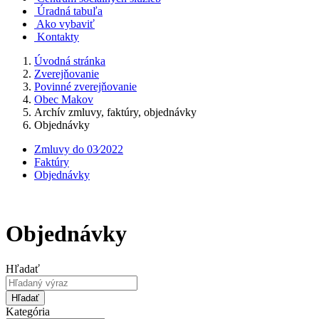
Úradná tabuľa
Ako vybaviť
Kontakty
Úvodná stránka
Zverejňovanie
Povinné zverejňovanie
Obec Makov
Archív zmluvy, faktúry, objednávky
Objednávky
Zmluvy do 03⁄2022
Faktúry
Objednávky
Objednávky
Hľadať
Hľadať
Kategória