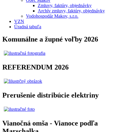
Obec Makov
Zmluvy, faktúry, objednávky
Archív zmluvy, faktúry, objednávky
Vodohospodár Makov, s.r.o.
VZN
Úradná tabuľa
Komunálne a župné voľby 2026
REFERENDUM 2026
Prerušenie distribúcie elektriny
Vianočná omša - Vianoce podľa
Marschalka