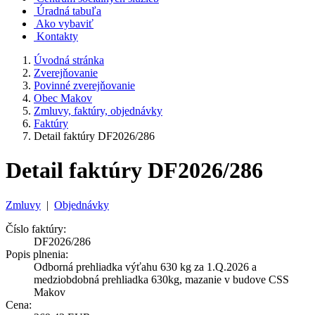
Úradná tabuľa
Ako vybaviť
Kontakty
Úvodná stránka
Zverejňovanie
Povinné zverejňovanie
Obec Makov
Zmluvy, faktúry, objednávky
Faktúry
Detail faktúry DF2026/286
Detail faktúry DF2026/286
Zmluvy
|
Objednávky
Číslo faktúry:
DF2026/286
Popis plnenia:
Odborná prehliadka výťahu 630 kg za 1.Q.2026 a
medziobdobná prehliadka 630kg, mazanie v budove CSS
Makov
Cena: