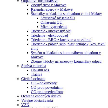
Odpadové hospodárstvo
Zberný dvor v Makove
Kalendár zberov v Makove
Štatistiky nakladania s odpadom v obci Makov
Štatistické hlásenia ŠÚ
Ohlásenia OÚ
Miera vytriedenia
Triedenie - kuchynský olej
Triedenie - elektroodpad
Triedenie - BRO z kuchyne a zo záhrad
Triedenie - papier, sklo, plast, tetrapak, kov, textil
a iný
Systém nakladania s komunálnym odpadom v
Makove
Zberné nádoby na zmesový komunálny odpad
Správa cintorína
Opustili nás
Tlačivá
Civilná ochrana
CO - dokumenty
CO proti povodniam
CO proti medveďom
Ochrana osobných údajov
Verejné obstarávania
VZN