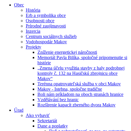
Obec
História
Erb a symbolika obce
Osobnosti obce
Prírodné zaujímavosti
Inzercia
Centrum sociálnych služieb
Vodohospodár Makov
Projekty
Zníženie energetickej náročnosti
Memoriál Pavla Bilíka, spoločné pripomenutie si
histórie
„Zmena účelu využitia stavby z haly podrobnej
kontroly č. 132 na Hasičskú zbrojnicu obce
Makov“
Terénna opatrovateľská služba v obci Makov
Makov - Istebna, spoločne tradične
Boli nám príkladom na oboch stranách hranice
Vzdělávání bez hranic
Rozšírenie kapacít zberného dvora Makov
Úrad
Ako vybaviť
Sekretariát
Dane a poplatky