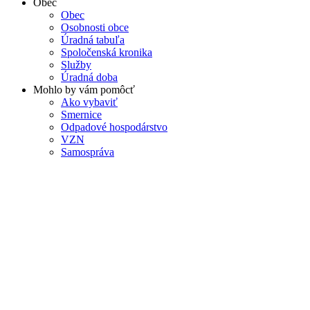
Obec
Obec
Osobnosti obce
Úradná tabuľa
Spoločenská kronika
Služby
Úradná doba
Mohlo by vám pomôcť
Ako vybaviť
Smernice
Odpadové hospodárstvo
VZN
Samospráva