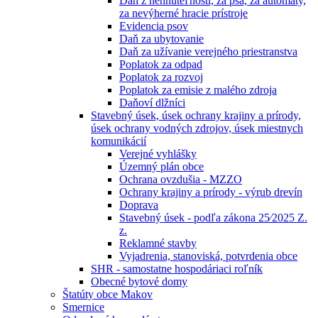
Daň z nehnuteľností, za psa, za automaty,
za nevýherné hracie prístroje
Evidencia psov
Daň za ubytovanie
Daň za užívanie verejného priestranstva
Poplatok za odpad
Poplatok za rozvoj
Poplatok za emisie z malého zdroja
Daňoví dlžníci
Stavebný úsek, úsek ochrany krajiny a prírody,
úsek ochrany vodných zdrojov, úsek miestnych
komunikácií
Verejné vyhlášky
Územný plán obce
Ochrana ovzdušia - MZZO
Ochrany krajiny a prírody - výrub drevín
Doprava
Stavebný úsek - podľa zákona 25⁄2025 Z.
z.
Reklamné stavby
Vyjadrenia, stanoviská, potvrdenia obce
SHR - samostatne hospodáriaci roľník
Obecné bytové domy
Štatúty obce Makov
Smernice