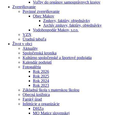
Voľby do orgánov samosprávnych krajov
Zverejňovanie
Povinné zverejňovanie
Obec Makov
Zmluvy, faktúry, objednávky
Archív zmluvy, faktúry, objednávky
Vodohospodár Makov, s.r.o.
VZN
Úradná tabuľa
Život v obci
Aktuality
Spoločenská kronika
Kultúrno spoločenské a športové podujatia
Kalendár podujatí
Fotogaléria
Rok 2026
Rok 2025
Rok 2024
Rok 2023
Základná škola s materskou školou
Obecná knižnica
Farský úrad
Inštitúcie a organizácie
DHZo
MO Matice slovenskej