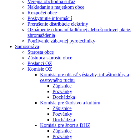
Verejná obchodná súťaž
Nakladanie s majetkom obce
Rozpočet obce
Poskytnutie informácií
Prerušenie distribúcie elektriny
Oznámenie o konaní kultúrnej alebo športovej akcie,
zhromaždenia
Používanie zábavnej pyrotechniky
Samospráva
Starosta obce
Zástupca starostu obce
Poslanci OZ
Komisie OZ
Komisia pre oblasť výstavby, infraštruktúry a
cestovného ruchu
Zápisnice
Pozvánky
Dochádzka
Komisia pre školstvo a kultúru
Zápisnice
Pozvánky
Dochádzka
Komisia pre šport a DHZ
Zápisnice
Pozvánky