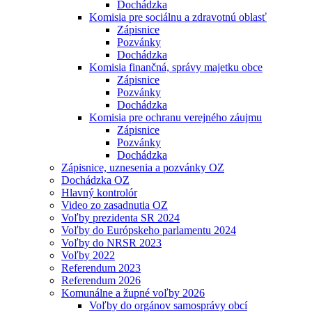
Dochádzka
Komisia pre sociálnu a zdravotnú oblasť
Zápisnice
Pozvánky
Dochádzka
Komisia finančná, správy majetku obce
Zápisnice
Pozvánky
Dochádzka
Komisia pre ochranu verejného záujmu
Zápisnice
Pozvánky
Dochádzka
Zápisnice, uznesenia a pozvánky OZ
Dochádzka OZ
Hlavný kontrolór
Video zo zasadnutia OZ
Voľby prezidenta SR 2024
Voľby do Európskeho parlamentu 2024
Voľby do NRSR 2023
Voľby 2022
Referendum 2023
Referendum 2026
Komunálne a župné voľby 2026
Voľby do orgánov samosprávy obcí