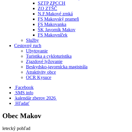
SZTP ZPCCH
ZO ZTŠČ
N.F.Makové zrnká
FS Makovský prameň
FS Makovanka
ŠK Javorník Makov
FS Makovníček
Služby
Cestovný ruch
Ubytovanie
Turistika a cykloturistika
Zjazdové lyžovanie
Beskydsko-javornícka magistrála
Atraktivity obce
OCR Kysuce
Facebook
SMS info
​ kalendár zberov 2026
Hľadať
Obec Makov
letecký pohľad