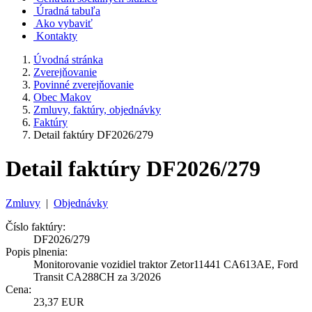
Úradná tabuľa
Ako vybaviť
Kontakty
Úvodná stránka
Zverejňovanie
Povinné zverejňovanie
Obec Makov
Zmluvy, faktúry, objednávky
Faktúry
Detail faktúry DF2026/279
Detail faktúry DF2026/279
Zmluvy
|
Objednávky
Číslo faktúry:
DF2026/279
Popis plnenia:
Monitorovanie vozidiel traktor Zetor11441 CA613AE, Ford
Transit CA288CH za 3/2026
Cena:
23,37 EUR