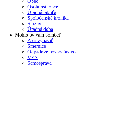
Obec
Osobnosti obce
Úradná tabuľa
Spoločenská kronika
Služby
Úradná doba
Mohlo by vám pomôcť
Ako vybaviť
Smernice
Odpadové hospodárstvo
VZN
Samospráva