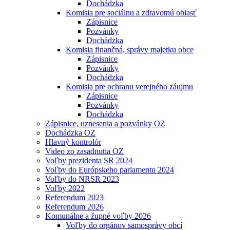
Dochádzka
Komisia pre sociálnu a zdravotnú oblasť
Zápisnice
Pozvánky
Dochádzka
Komisia finančná, správy majetku obce
Zápisnice
Pozvánky
Dochádzka
Komisia pre ochranu verejného záujmu
Zápisnice
Pozvánky
Dochádzka
Zápisnice, uznesenia a pozvánky OZ
Dochádzka OZ
Hlavný kontrolór
Video zo zasadnutia OZ
Voľby prezidenta SR 2024
Voľby do Európskeho parlamentu 2024
Voľby do NRSR 2023
Voľby 2022
Referendum 2023
Referendum 2026
Komunálne a župné voľby 2026
Voľby do orgánov samosprávy obcí