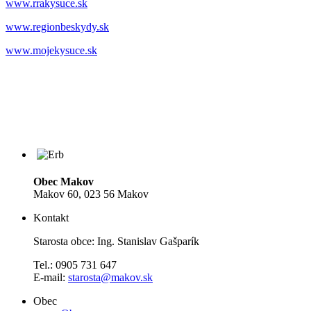
www.rrakysuce.sk
www.regionbeskydy.sk
www.mojekysuce.sk
Obec Makov
Makov 60, 023 56 Makov
Kontakt
Starosta obce: Ing. Stanislav Gašparík
Tel.: 0905 731 647
E-mail:
starosta@makov.sk
Obec