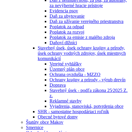
Daň z nehnuteľností, za psa, za automaty,
za nevýherné hracie prístroje
Evidencia psov
Daň za ubytovanie
Daň za užívanie verejného priestranstva
Poplatok za odpad
Poplatok za rozvoj
Poplatok za emisie z malého zdroja
Daňoví dlžníci
Stavebný úsek, úsek ochrany krajiny a prírody,
úsek ochrany vodných zdrojov, úsek miestnych
komunikácií
Verejné vyhlášky
Územný plán obce
Ochrana ovzdušia - MZZO
Ochrany krajiny a prírody - výrub drevín
Doprava
Stavebný úsek - podľa zákona 25⁄2025 Z.
z.
Reklamné stavby
Vyjadrenia, stanoviská, potvrdenia obce
SHR - samostatne hospodáriaci roľník
Obecné bytové domy
Štatúty obce Makov
Smernice