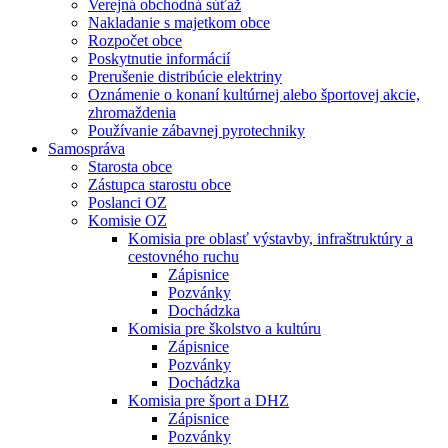
Verejná obchodná súťaž
Nakladanie s majetkom obce
Rozpočet obce
Poskytnutie informácií
Prerušenie distribúcie elektriny
Oznámenie o konaní kultúrnej alebo športovej akcie,
zhromaždenia
Používanie zábavnej pyrotechniky
Samospráva
Starosta obce
Zástupca starostu obce
Poslanci OZ
Komisie OZ
Komisia pre oblasť výstavby, infraštruktúry a
cestovného ruchu
Zápisnice
Pozvánky
Dochádzka
Komisia pre školstvo a kultúru
Zápisnice
Pozvánky
Dochádzka
Komisia pre šport a DHZ
Zápisnice
Pozvánky