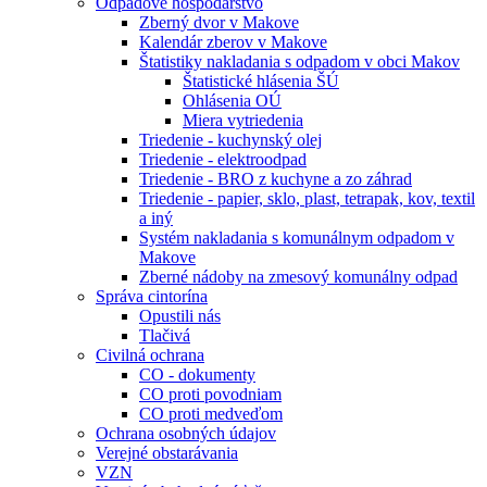
Odpadové hospodárstvo
Zberný dvor v Makove
Kalendár zberov v Makove
Štatistiky nakladania s odpadom v obci Makov
Štatistické hlásenia ŠÚ
Ohlásenia OÚ
Miera vytriedenia
Triedenie - kuchynský olej
Triedenie - elektroodpad
Triedenie - BRO z kuchyne a zo záhrad
Triedenie - papier, sklo, plast, tetrapak, kov, textil
a iný
Systém nakladania s komunálnym odpadom v
Makove
Zberné nádoby na zmesový komunálny odpad
Správa cintorína
Opustili nás
Tlačivá
Civilná ochrana
CO - dokumenty
CO proti povodniam
CO proti medveďom
Ochrana osobných údajov
Verejné obstarávania
VZN