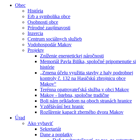
Obec
História
Erb a symbolika obce
Osobnosti obce
Prírodné zaujímavosti
Inzercia
Centrum sociálnych služieb
Vodohospodár Makov
Projekty
Zníženie energetickej náročnosti
Memoriál Pavla Bilíka, spoločné pripomenutie si
histórie
„Zmena účelu využitia stavby z haly podrobnej
kontroly č. 132 na Hasičskú zbrojnicu obce
Makov“
Terénna opatrovateľská služba v obci Makov
Makov - Istebna, spoločne tradične
Boli nám príkladom na oboch stranách hranice
Vzdělávání bez hranic
Rozšírenie kapacít zberného dvora Makov
Úrad
Ako vybaviť
Sekretariát
Dane a poplatky