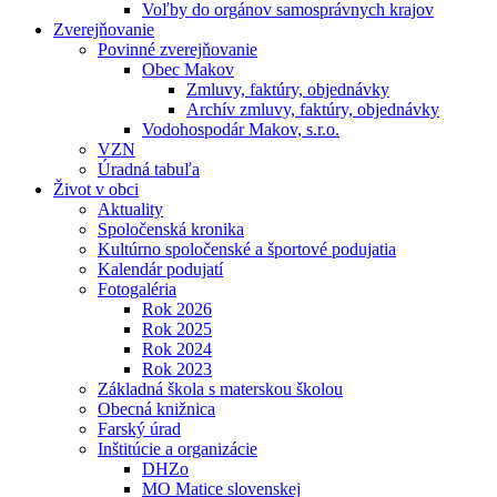
Voľby do orgánov samosprávnych krajov
Zverejňovanie
Povinné zverejňovanie
Obec Makov
Zmluvy, faktúry, objednávky
Archív zmluvy, faktúry, objednávky
Vodohospodár Makov, s.r.o.
VZN
Úradná tabuľa
Život v obci
Aktuality
Spoločenská kronika
Kultúrno spoločenské a športové podujatia
Kalendár podujatí
Fotogaléria
Rok 2026
Rok 2025
Rok 2024
Rok 2023
Základná škola s materskou školou
Obecná knižnica
Farský úrad
Inštitúcie a organizácie
DHZo
MO Matice slovenskej