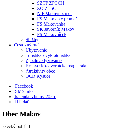
SZTP ZPCCH
ZO ZTŠČ
N.F.Makové zrnká
FS Makovský prameň
FS Makovanka
ŠK Javorník Makov
FS Makovníček
Služby
Cestovný ruch
Ubytovanie
Turistika a cykloturistika
Zjazdové lyžovanie
Beskydsko-javornícka magistrála
Atraktivity obce
OCR Kysuce
Facebook
SMS info
​ kalendár zberov 2026
Hľadať
Obec Makov
letecký pohľad