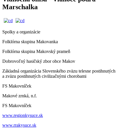
Marschalka
Spolky a organizácie
Folklórna skupina Makovanka
Folklórna skupina Makovský prameň
Dobrovoľný hasičský zbor obce Makov
Základná organizácia Slovenského zväzu telesne postihnutých
a zväzu postihnutých civilizačnými chorobami
FS Makovníček
Makové zrnká, n.f.
FS Makovníček
www.regionkysuce.sk
www.rrakysuce.sk