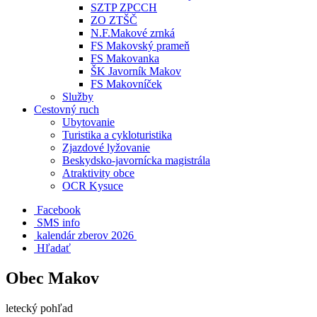
SZTP ZPCCH
ZO ZTŠČ
N.F.Makové zrnká
FS Makovský prameň
FS Makovanka
ŠK Javorník Makov
FS Makovníček
Služby
Cestovný ruch
Ubytovanie
Turistika a cykloturistika
Zjazdové lyžovanie
Beskydsko-javornícka magistrála
Atraktivity obce
OCR Kysuce
Facebook
SMS info
​ kalendár zberov 2026
Hľadať
Obec Makov
letecký pohľad