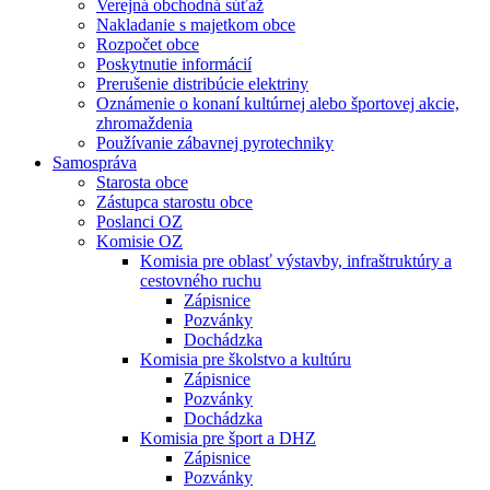
Verejná obchodná súťaž
Nakladanie s majetkom obce
Rozpočet obce
Poskytnutie informácií
Prerušenie distribúcie elektriny
Oznámenie o konaní kultúrnej alebo športovej akcie,
zhromaždenia
Používanie zábavnej pyrotechniky
Samospráva
Starosta obce
Zástupca starostu obce
Poslanci OZ
Komisie OZ
Komisia pre oblasť výstavby, infraštruktúry a
cestovného ruchu
Zápisnice
Pozvánky
Dochádzka
Komisia pre školstvo a kultúru
Zápisnice
Pozvánky
Dochádzka
Komisia pre šport a DHZ
Zápisnice
Pozvánky