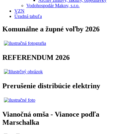
Archív zmluvy, faktúry, objednávky
Vodohospodár Makov, s.r.o.
VZN
Úradná tabuľa
Komunálne a župné voľby 2026
REFERENDUM 2026
Prerušenie distribúcie elektriny
Vianočná omša - Vianoce podľa
Marschalka