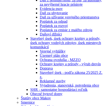
Daň z nehnuteľností, za psa, za automaty,
za nevýherné hracie prístroje
Evidencia psov
Daň za ubytovanie
Daň za užívanie verejného priestranstva
Poplatok za odpad
Poplatok za rozvoj
Poplatok za emisie z malého zdroja
Daňoví dlžníci
Stavebný úsek, úsek ochrany krajiny a prírody,
úsek ochrany vodných zdrojov, úsek miestnych
komunikácií
Verejné vyhlášky
Územný plán obce
Ochrana ovzdušia - MZZO
Ochrany krajiny a prírody - výrub drevín
Doprava
Stavebný úsek - podľa zákona 25⁄2025 Z.
z.
Reklamné stavby
Vyjadrenia, stanoviská, potvrdenia obce
SHR - samostatne hospodáriaci roľník
Obecné bytové domy
Štatúty obce Makov
Smernice