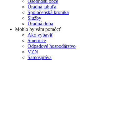
Osobnosti obce
Úradná tabuľa
Spoločenská kronika
Služby
Úradná doba
Mohlo by vám pomôcť
Ako vybaviť
Smernice
Odpadové hospodárstvo
VZN
Samospráva