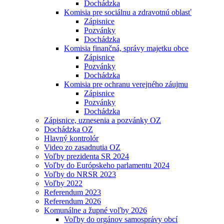
Dochádzka
Komisia pre sociálnu a zdravotnú oblasť
Zápisnice
Pozvánky
Dochádzka
Komisia finančná, správy majetku obce
Zápisnice
Pozvánky
Dochádzka
Komisia pre ochranu verejného záujmu
Zápisnice
Pozvánky
Dochádzka
Zápisnice, uznesenia a pozvánky OZ
Dochádzka OZ
Hlavný kontrolór
Video zo zasadnutia OZ
Voľby prezidenta SR 2024
Voľby do Európskeho parlamentu 2024
Voľby do NRSR 2023
Voľby 2022
Referendum 2023
Referendum 2026
Komunálne a župné voľby 2026
Voľby do orgánov samosprávy obcí