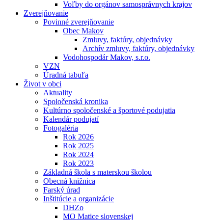
Voľby do orgánov samosprávnych krajov
Zverejňovanie
Povinné zverejňovanie
Obec Makov
Zmluvy, faktúry, objednávky
Archív zmluvy, faktúry, objednávky
Vodohospodár Makov, s.r.o.
VZN
Úradná tabuľa
Život v obci
Aktuality
Spoločenská kronika
Kultúrno spoločenské a športové podujatia
Kalendár podujatí
Fotogaléria
Rok 2026
Rok 2025
Rok 2024
Rok 2023
Základná škola s materskou školou
Obecná knižnica
Farský úrad
Inštitúcie a organizácie
DHZo
MO Matice slovenskej