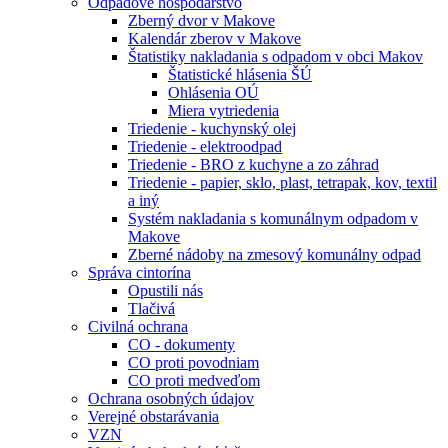
Odpadové hospodárstvo
Zberný dvor v Makove
Kalendár zberov v Makove
Štatistiky nakladania s odpadom v obci Makov
Štatistické hlásenia ŠÚ
Ohlásenia OÚ
Miera vytriedenia
Triedenie - kuchynský olej
Triedenie - elektroodpad
Triedenie - BRO z kuchyne a zo záhrad
Triedenie - papier, sklo, plast, tetrapak, kov, textil
a iný
Systém nakladania s komunálnym odpadom v
Makove
Zberné nádoby na zmesový komunálny odpad
Správa cintorína
Opustili nás
Tlačivá
Civilná ochrana
CO - dokumenty
CO proti povodniam
CO proti medveďom
Ochrana osobných údajov
Verejné obstarávania
VZN