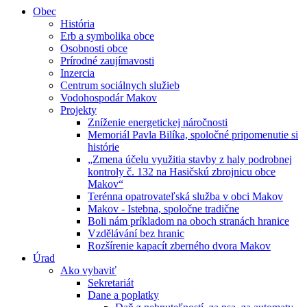
Obec
História
Erb a symbolika obce
Osobnosti obce
Prírodné zaujímavosti
Inzercia
Centrum sociálnych služieb
Vodohospodár Makov
Projekty
Zníženie energetickej náročnosti
Memoriál Pavla Bilíka, spoločné pripomenutie si
histórie
„Zmena účelu využitia stavby z haly podrobnej
kontroly č. 132 na Hasičskú zbrojnicu obce
Makov“
Terénna opatrovateľská služba v obci Makov
Makov - Istebna, spoločne tradične
Boli nám príkladom na oboch stranách hranice
Vzdělávání bez hranic
Rozšírenie kapacít zberného dvora Makov
Úrad
Ako vybaviť
Sekretariát
Dane a poplatky