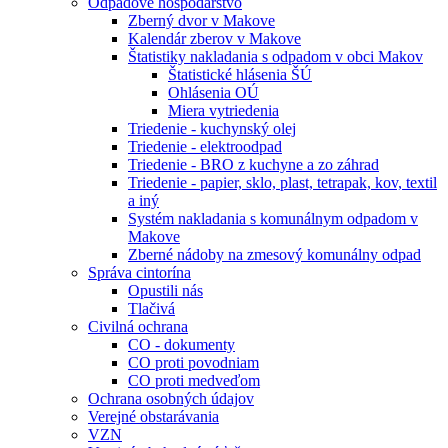
Odpadové hospodárstvo
Zberný dvor v Makove
Kalendár zberov v Makove
Štatistiky nakladania s odpadom v obci Makov
Štatistické hlásenia ŠÚ
Ohlásenia OÚ
Miera vytriedenia
Triedenie - kuchynský olej
Triedenie - elektroodpad
Triedenie - BRO z kuchyne a zo záhrad
Triedenie - papier, sklo, plast, tetrapak, kov, textil
a iný
Systém nakladania s komunálnym odpadom v
Makove
Zberné nádoby na zmesový komunálny odpad
Správa cintorína
Opustili nás
Tlačivá
Civilná ochrana
CO - dokumenty
CO proti povodniam
CO proti medveďom
Ochrana osobných údajov
Verejné obstarávania
VZN