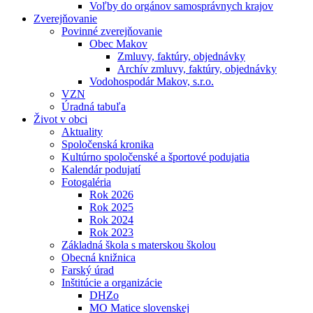
Voľby do orgánov samosprávnych krajov
Zverejňovanie
Povinné zverejňovanie
Obec Makov
Zmluvy, faktúry, objednávky
Archív zmluvy, faktúry, objednávky
Vodohospodár Makov, s.r.o.
VZN
Úradná tabuľa
Život v obci
Aktuality
Spoločenská kronika
Kultúrno spoločenské a športové podujatia
Kalendár podujatí
Fotogaléria
Rok 2026
Rok 2025
Rok 2024
Rok 2023
Základná škola s materskou školou
Obecná knižnica
Farský úrad
Inštitúcie a organizácie
DHZo
MO Matice slovenskej