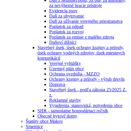
Daň z nehnuteľností, za psa, za automaty,
za nevýherné hracie prístroje
Evidencia psov
Daň za ubytovanie
Daň za užívanie verejného priestranstva
Poplatok za odpad
Poplatok za rozvoj
Poplatok za emisie z malého zdroja
Daňoví dlžníci
Stavebný úsek, úsek ochrany krajiny a prírody,
úsek ochrany vodných zdrojov, úsek miestnych
komunikácií
Verejné vyhlášky
Územný plán obce
Ochrana ovzdušia - MZZO
Ochrany krajiny a prírody - výrub drevín
Doprava
Stavebný úsek - podľa zákona 25⁄2025 Z.
z.
Reklamné stavby
Vyjadrenia, stanoviská, potvrdenia obce
SHR - samostatne hospodáriaci roľník
Obecné bytové domy
Štatúty obce Makov
Smernice