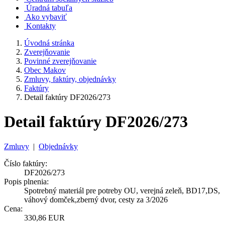
Úradná tabuľa
Ako vybaviť
Kontakty
Úvodná stránka
Zverejňovanie
Povinné zverejňovanie
Obec Makov
Zmluvy, faktúry, objednávky
Faktúry
Detail faktúry DF2026/273
Detail faktúry DF2026/273
Zmluvy
|
Objednávky
Číslo faktúry:
DF2026/273
Popis plnenia:
Spotrebný materiál pre potreby OU, verejná zeleň, BD17,DS,
váhový domček,zberný dvor, cesty za 3/2026
Cena:
330,86 EUR