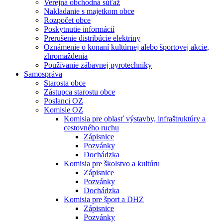
Verejná obchodná súťaž
Nakladanie s majetkom obce
Rozpočet obce
Poskytnutie informácií
Prerušenie distribúcie elektriny
Oznámenie o konaní kultúrnej alebo športovej akcie,
zhromaždenia
Používanie zábavnej pyrotechniky
Samospráva
Starosta obce
Zástupca starostu obce
Poslanci OZ
Komisie OZ
Komisia pre oblasť výstavby, infraštruktúry a
cestovného ruchu
Zápisnice
Pozvánky
Dochádzka
Komisia pre školstvo a kultúru
Zápisnice
Pozvánky
Dochádzka
Komisia pre šport a DHZ
Zápisnice
Pozvánky