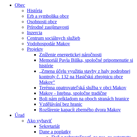
Obec
História
Erb a symbolika obce
Osobnosti obce
Prírodné zaujímavosti
Inzercia
Centrum sociálnych služieb
Vodohospodár Makov
Projekty
Zníženie energetickej náročnosti
Memoriál Pavla Bilíka, spoločné pripomenutie si
histórie
„Zmena účelu využitia stavby z haly podrobnej
kontroly č. 132 na Hasičskú zbrojnicu obce
Makov“
Terénna opatrovateľská služba v obci Makov
Makov - Istebna, spoločne tradične
Boli nám príkladom na oboch stranách hranice
Vzdělávání bez hranic
Rozšírenie kapacít zberného dvora Makov
Úrad
Ako vybaviť
Sekretariát
Dane a poplatky