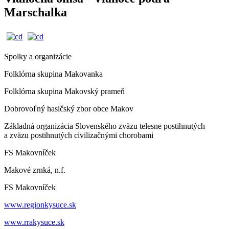
Marschalka
Spolky a organizácie
Folklórna skupina Makovanka
Folklórna skupina Makovský prameň
Dobrovoľný hasičský zbor obce Makov
Základná organizácia Slovenského zväzu telesne postihnutých
a zväzu postihnutých civilizačnými chorobami
FS Makovníček
Makové zrnká, n.f.
FS Makovníček
www.regionkysuce.sk
www.rrakysuce.sk