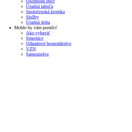
Osobnosti obce
Úradná tabuľa
Spoločenská kronika
Služby
Úradná doba
Mohlo by vám pomôcť
Ako vybaviť
Smernice
Odpadové hospodárstvo
VZN
Samospráva