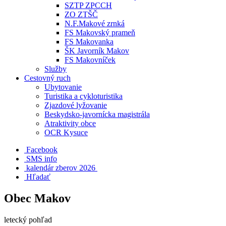
SZTP ZPCCH
ZO ZTŠČ
N.F.Makové zrnká
FS Makovský prameň
FS Makovanka
ŠK Javorník Makov
FS Makovníček
Služby
Cestovný ruch
Ubytovanie
Turistika a cykloturistika
Zjazdové lyžovanie
Beskydsko-javornícka magistrála
Atraktivity obce
OCR Kysuce
Facebook
SMS info
​ kalendár zberov 2026
Hľadať
Obec Makov
letecký pohľad