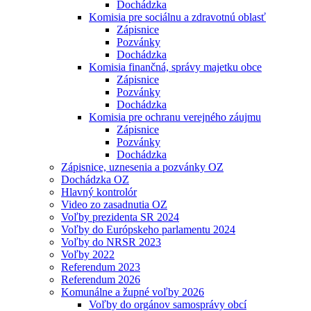
Dochádzka
Komisia pre sociálnu a zdravotnú oblasť
Zápisnice
Pozvánky
Dochádzka
Komisia finančná, správy majetku obce
Zápisnice
Pozvánky
Dochádzka
Komisia pre ochranu verejného záujmu
Zápisnice
Pozvánky
Dochádzka
Zápisnice, uznesenia a pozvánky OZ
Dochádzka OZ
Hlavný kontrolór
Video zo zasadnutia OZ
Voľby prezidenta SR 2024
Voľby do Európskeho parlamentu 2024
Voľby do NRSR 2023
Voľby 2022
Referendum 2023
Referendum 2026
Komunálne a župné voľby 2026
Voľby do orgánov samosprávy obcí