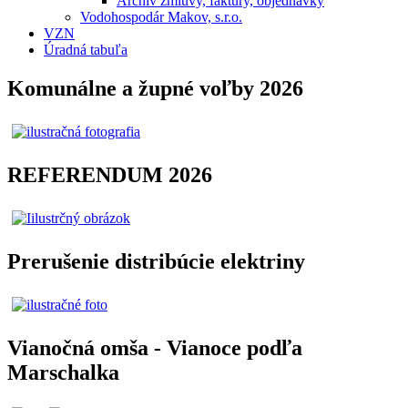
Archív zmluvy, faktúry, objednávky
Vodohospodár Makov, s.r.o.
VZN
Úradná tabuľa
Komunálne a župné voľby 2026
REFERENDUM 2026
Prerušenie distribúcie elektriny
Vianočná omša - Vianoce podľa
Marschalka