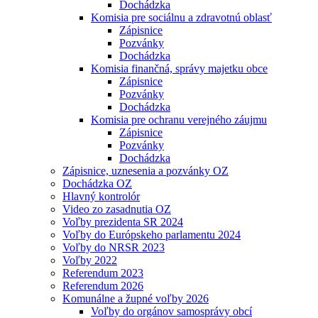
Dochádzka
Komisia pre sociálnu a zdravotnú oblasť
Zápisnice
Pozvánky
Dochádzka
Komisia finančná, správy majetku obce
Zápisnice
Pozvánky
Dochádzka
Komisia pre ochranu verejného záujmu
Zápisnice
Pozvánky
Dochádzka
Zápisnice, uznesenia a pozvánky OZ
Dochádzka OZ
Hlavný kontrolór
Video zo zasadnutia OZ
Voľby prezidenta SR 2024
Voľby do Európskeho parlamentu 2024
Voľby do NRSR 2023
Voľby 2022
Referendum 2023
Referendum 2026
Komunálne a župné voľby 2026
Voľby do orgánov samosprávy obcí