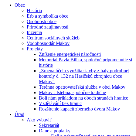
Obec
História
Erb a symbolika obce
Osobnosti obce
Prírodné zaujímavosti
Inzercia
Centrum sociálnych služieb
Vodohospodár Makov
Projekty
Zníženie energetickej náročnosti
Memoriál Pavla Bilíka, spoločné pripomenutie si
histórie
„Zmena účelu využitia stavby z haly podrobnej
kontroly č. 132 na Hasičskú zbrojnicu obce
Makov“
Terénna opatrovateľská služba v obci Makov
Makov - Istebna, spoločne tradične
Boli nám príkladom na oboch stranách hranice
Vzdělávání bez hranic
Rozšírenie kapacít zberného dvora Makov
Úrad
Ako vybaviť
Sekretariát
Dane a poplatky