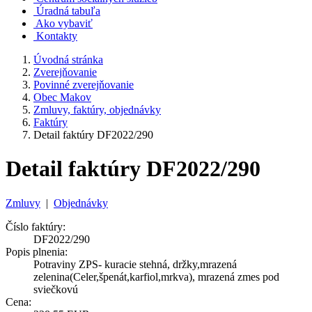
Úradná tabuľa
Ako vybaviť
Kontakty
Úvodná stránka
Zverejňovanie
Povinné zverejňovanie
Obec Makov
Zmluvy, faktúry, objednávky
Faktúry
Detail faktúry DF2022/290
Detail faktúry DF2022/290
Zmluvy
|
Objednávky
Číslo faktúry:
DF2022/290
Popis plnenia:
Potraviny ZPS- kuracie stehná, držky,mrazená
zelenina(Celer,špenát,karfiol,mrkva), mrazená zmes pod
sviečkovú
Cena: