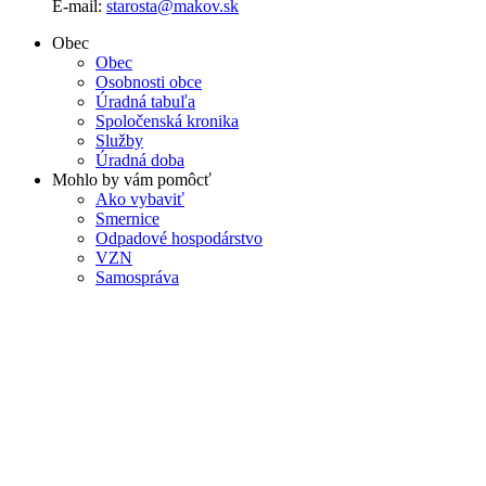
E-mail:
starosta@makov.sk
Obec
Obec
Osobnosti obce
Úradná tabuľa
Spoločenská kronika
Služby
Úradná doba
Mohlo by vám pomôcť
Ako vybaviť
Smernice
Odpadové hospodárstvo
VZN
Samospráva