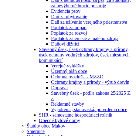
Daň z nehnuteľností, za psa, za automaty,
za nevýherné hracie prístroje
Evidencia psov
Daň za ubytovanie
Daň za užívanie verejného priestranstva
Poplatok za odpad
Poplatok za rozvoj
Poplatok za emisie z malého zdroja
Daňoví dlžníci
Stavebný úsek, úsek ochrany krajiny a prírody,
úsek ochrany vodných zdrojov, úsek miestnych
komunikácií
Verejné vyhlášky
Územný plán obce
Ochrana ovzdušia - MZZO
Ochrany krajiny a prírody - výrub drevín
Doprava
Stavebný úsek - podľa zákona 25⁄2025 Z.
z.
Reklamné stavby
Vyjadrenia, stanoviská, potvrdenia obce
SHR - samostatne hospodáriaci roľník
Obecné bytové domy
Štatúty obce Makov
Smernice