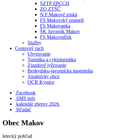
SZTP ZPCCH
ZO ZTŠČ
N.F.Makové zrnká
FS Makovský prameň
FS Makovanka
ŠK Javorník Makov
FS Makovníček
Služby
Cestovný ruch
Ubytovanie
Turistika a cykloturistika
Zjazdové lyžovanie
Beskydsko-javornícka magistrála
Atraktivity obce
OCR Kysuce
Facebook
SMS info
​ kalendár zberov 2026
Hľadať
Obec Makov
letecký pohľad