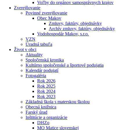
Voľby do orgánov samosprávnych krajov
Zverejňovanie
Povinné zverejňovanie
Obec Makov
Zmluvy, faktúry, objednávky
Archív zmluvy, faktúry, objednávky
Vodohospodár Makov, s.r.o.
VZN
Úradná tabuľa
Život v obci
Aktuality
Spoločenská kronika
Kultúrno spoločenské a športové podujatia
Kalendár podujatí
Fotogaléria
Rok 2026
Rok 2025
Rok 2024
Rok 2023
Základná škola s materskou školou
Obecná knižnica
Farský úrad
Inštitúcie a organizácie
DHZo
MO Matice slovenskej