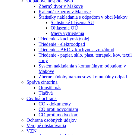
Odpadové hospodárstvo
Zberný dvor v Makove
Kalendár zberov v Makove
Štatistiky nakladania s odpadom v obci Makov
Štatistické hlásenia ŠÚ
Ohlásenia OÚ
Miera vytriedenia
Triedenie - kuchynský olej
Triedenie - elektroodpad
Triedenie - BRO z kuchyne a zo záhrad
Triedenie - papier, sklo, plast, tetrapak, kov, textil
a iný
Systém nakladania s komunálnym odpadom v
Makove
Zberné nádoby na zmesový komunálny odpad
Správa cintorína
Opustili nás
Tlačivá
Civilná ochrana
CO - dokumenty
CO proti povodniam
CO proti medveďom
Ochrana osobných údajov
Verejné obstarávania
VZN