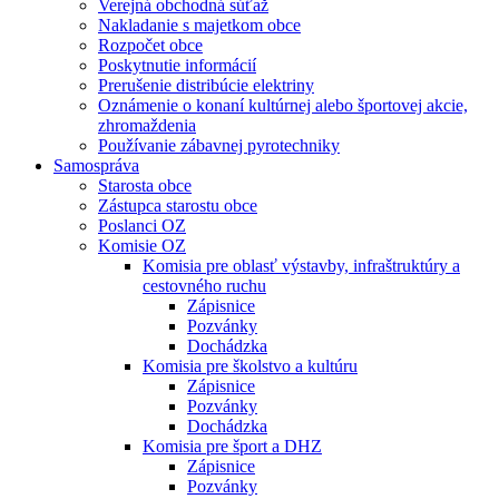
Verejná obchodná súťaž
Nakladanie s majetkom obce
Rozpočet obce
Poskytnutie informácií
Prerušenie distribúcie elektriny
Oznámenie o konaní kultúrnej alebo športovej akcie,
zhromaždenia
Používanie zábavnej pyrotechniky
Samospráva
Starosta obce
Zástupca starostu obce
Poslanci OZ
Komisie OZ
Komisia pre oblasť výstavby, infraštruktúry a
cestovného ruchu
Zápisnice
Pozvánky
Dochádzka
Komisia pre školstvo a kultúru
Zápisnice
Pozvánky
Dochádzka
Komisia pre šport a DHZ
Zápisnice
Pozvánky