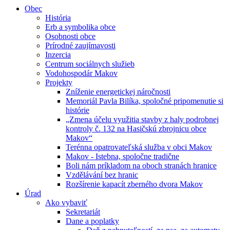
Obec
História
Erb a symbolika obce
Osobnosti obce
Prírodné zaujímavosti
Inzercia
Centrum sociálnych služieb
Vodohospodár Makov
Projekty
Zníženie energetickej náročnosti
Memoriál Pavla Bilíka, spoločné pripomenutie si
histórie
„Zmena účelu využitia stavby z haly podrobnej
kontroly č. 132 na Hasičskú zbrojnicu obce
Makov“
Terénna opatrovateľská služba v obci Makov
Makov - Istebna, spoločne tradične
Boli nám príkladom na oboch stranách hranice
Vzdělávání bez hranic
Rozšírenie kapacít zberného dvora Makov
Úrad
Ako vybaviť
Sekretariát
Dane a poplatky