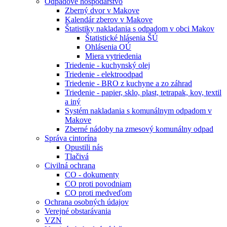
Odpadové hospodárstvo
Zberný dvor v Makove
Kalendár zberov v Makove
Štatistiky nakladania s odpadom v obci Makov
Štatistické hlásenia ŠÚ
Ohlásenia OÚ
Miera vytriedenia
Triedenie - kuchynský olej
Triedenie - elektroodpad
Triedenie - BRO z kuchyne a zo záhrad
Triedenie - papier, sklo, plast, tetrapak, kov, textil
a iný
Systém nakladania s komunálnym odpadom v
Makove
Zberné nádoby na zmesový komunálny odpad
Správa cintorína
Opustili nás
Tlačivá
Civilná ochrana
CO - dokumenty
CO proti povodniam
CO proti medveďom
Ochrana osobných údajov
Verejné obstarávania
VZN