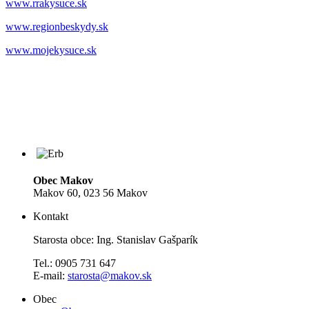
www.rrakysuce.sk
www.regionbeskydy.sk
www.mojekysuce.sk
Obec Makov
Makov 60, 023 56 Makov
Kontakt
Starosta obce: Ing. Stanislav Gašparík
Tel.: 0905 731 647
E-mail:
starosta@makov.sk
Obec