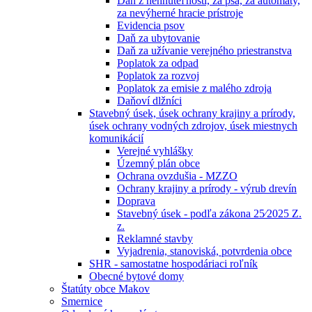
Daň z nehnuteľností, za psa, za automaty,
za nevýherné hracie prístroje
Evidencia psov
Daň za ubytovanie
Daň za užívanie verejného priestranstva
Poplatok za odpad
Poplatok za rozvoj
Poplatok za emisie z malého zdroja
Daňoví dlžníci
Stavebný úsek, úsek ochrany krajiny a prírody,
úsek ochrany vodných zdrojov, úsek miestnych
komunikácií
Verejné vyhlášky
Územný plán obce
Ochrana ovzdušia - MZZO
Ochrany krajiny a prírody - výrub drevín
Doprava
Stavebný úsek - podľa zákona 25⁄2025 Z.
z.
Reklamné stavby
Vyjadrenia, stanoviská, potvrdenia obce
SHR - samostatne hospodáriaci roľník
Obecné bytové domy
Štatúty obce Makov
Smernice