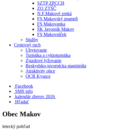
SZTP ZPCCH
ZO ZTŠČ
N.F.Makové zrnká
FS Makovský prameň
FS Makovanka
ŠK Javorník Makov
FS Makovníček
Služby
Cestovný ruch
Ubytovanie
Turistika a cykloturistika
Zjazdové lyžovanie
Beskydsko-javornícka magistrála
Atraktivity obce
OCR Kysuce
Facebook
SMS info
​ kalendár zberov 2026
Hľadať
Obec Makov
letecký pohľad