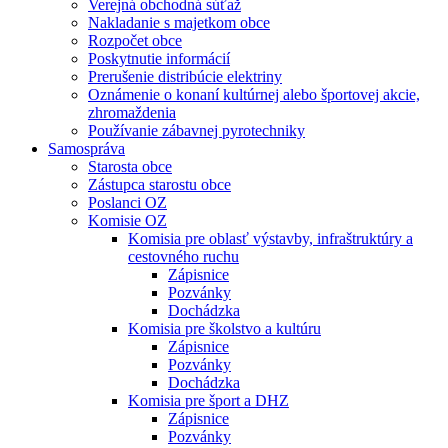
Verejná obchodná súťaž
Nakladanie s majetkom obce
Rozpočet obce
Poskytnutie informácií
Prerušenie distribúcie elektriny
Oznámenie o konaní kultúrnej alebo športovej akcie,
zhromaždenia
Používanie zábavnej pyrotechniky
Samospráva
Starosta obce
Zástupca starostu obce
Poslanci OZ
Komisie OZ
Komisia pre oblasť výstavby, infraštruktúry a
cestovného ruchu
Zápisnice
Pozvánky
Dochádzka
Komisia pre školstvo a kultúru
Zápisnice
Pozvánky
Dochádzka
Komisia pre šport a DHZ
Zápisnice
Pozvánky