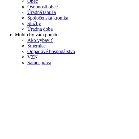
Obec
Osobnosti obce
Úradná tabuľa
Spoločenská kronika
Služby
Úradná doba
Mohlo by vám pomôcť
Ako vybaviť
Smernice
Odpadové hospodárstvo
VZN
Samospráva