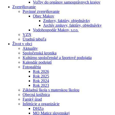
Voľby do orgánov samosprávnych krajov
Zverejňovanie
Povinné zverejňovanie
Obec Makov
Zmluvy, faktúry, objednávky
Archív zmluvy, faktúry, objednávky
Vodohospodár Makov, s.r.o.
VZN
Úradná tabuľa
Život v obci
Aktuality
Spoločenská kronika
Kultúrno spoločenské a športové podujatia
Kalendár podujatí
Fotogaléria
Rok 2026
Rok 2025
Rok 2024
Rok 2023
Základná škola s materskou školou
Obecná knižnica
Farský úrad
Inštitúcie a organizácie
DHZo
MO Matice slovenskej