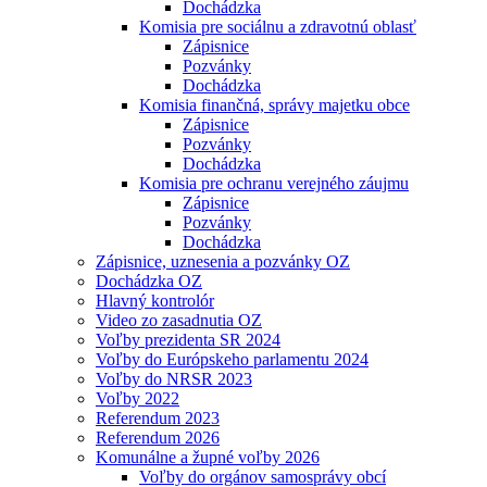
Dochádzka
Komisia pre sociálnu a zdravotnú oblasť
Zápisnice
Pozvánky
Dochádzka
Komisia finančná, správy majetku obce
Zápisnice
Pozvánky
Dochádzka
Komisia pre ochranu verejného záujmu
Zápisnice
Pozvánky
Dochádzka
Zápisnice, uznesenia a pozvánky OZ
Dochádzka OZ
Hlavný kontrolór
Video zo zasadnutia OZ
Voľby prezidenta SR 2024
Voľby do Európskeho parlamentu 2024
Voľby do NRSR 2023
Voľby 2022
Referendum 2023
Referendum 2026
Komunálne a župné voľby 2026
Voľby do orgánov samosprávy obcí