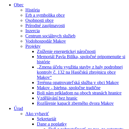
Obec
História
Erb a symbolika obce
Osobnosti obce
Prírodné zaujímavosti
Inzercia
Centrum sociálnych služieb
Vodohospodár Makov
Projekty
Zníženie energetickej náročnosti
Memoriál Pavla Bilíka, spoločné pripomenutie si
histórie
„Zmena účelu využitia stavby z haly podrobnej
kontroly č. 132 na Hasičskú zbrojnicu obce
Makov“
Terénna opatrovateľská služba v obci Makov
Makov - Istebna, spoločne tradične
Boli nám príkladom na oboch stranách hranice
Vzdělávání bez hranic
Rozšírenie kapacít zberného dvora Makov
Úrad
Ako vybaviť
Sekretariát
Dane a poplatky