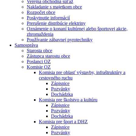
Verejná obchodná súťaž
Nakladanie s majetkom obce
Rozpočet obce
Poskytnutie informácií
Prerušenie distribúcie elektriny
Oznámenie o konaní kultúrnej alebo športovej akcie,
zhromaždenia
Používanie zábavnej pyrotechniky
Samospráva
Starosta obce
Zástupca starostu obce
Poslanci OZ
Komisie OZ
Komisia pre oblasť výstavby, infraštruktúry a
cestovného ruchu
Zápisnice
Pozvánky
Dochádzka
Komisia pre školstvo a kultúru
Zápisnice
Pozvánky
Dochádzka
Komisia pre šport a DHZ
Zápisnice
Pozvánky