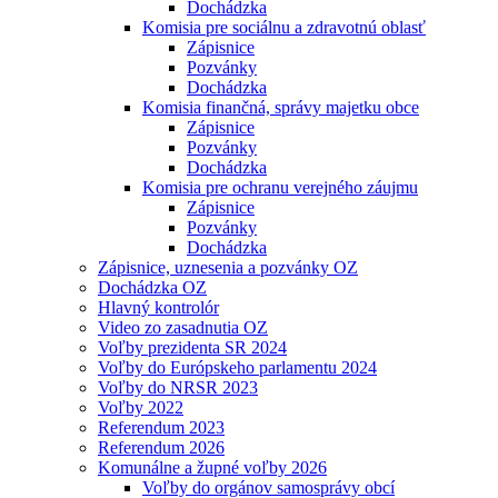
Dochádzka
Komisia pre sociálnu a zdravotnú oblasť
Zápisnice
Pozvánky
Dochádzka
Komisia finančná, správy majetku obce
Zápisnice
Pozvánky
Dochádzka
Komisia pre ochranu verejného záujmu
Zápisnice
Pozvánky
Dochádzka
Zápisnice, uznesenia a pozvánky OZ
Dochádzka OZ
Hlavný kontrolór
Video zo zasadnutia OZ
Voľby prezidenta SR 2024
Voľby do Európskeho parlamentu 2024
Voľby do NRSR 2023
Voľby 2022
Referendum 2023
Referendum 2026
Komunálne a župné voľby 2026
Voľby do orgánov samosprávy obcí