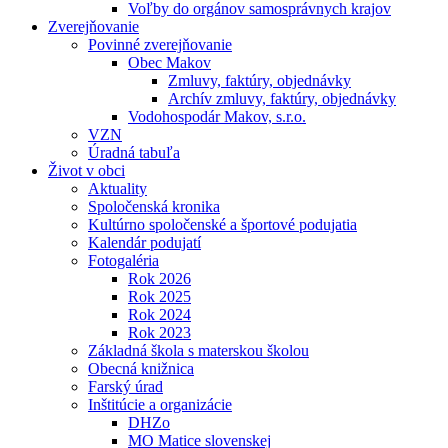
Voľby do orgánov samosprávnych krajov
Zverejňovanie
Povinné zverejňovanie
Obec Makov
Zmluvy, faktúry, objednávky
Archív zmluvy, faktúry, objednávky
Vodohospodár Makov, s.r.o.
VZN
Úradná tabuľa
Život v obci
Aktuality
Spoločenská kronika
Kultúrno spoločenské a športové podujatia
Kalendár podujatí
Fotogaléria
Rok 2026
Rok 2025
Rok 2024
Rok 2023
Základná škola s materskou školou
Obecná knižnica
Farský úrad
Inštitúcie a organizácie
DHZo
MO Matice slovenskej