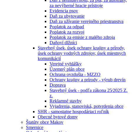
Daň z nehnuteľností, za psa, za automaty,
za nevýherné hracie prístroje
Evidencia psov
Daň za ubytovanie
Daň za užívanie verejného priestranstva
Poplatok za odpad
Poplatok za rozvoj
Poplatok za emisie z malého zdroja
Daňoví dlžníci
Stavebný úsek, úsek ochrany krajiny a prírody,
úsek ochrany vodných zdrojov, úsek miestnych
komunikácií
Verejné vyhlášky
Územný plán obce
Ochrana ovzdušia - MZZO
Ochrany krajiny a prírody - výrub drevín
Doprava
Stavebný úsek - podľa zákona 25⁄2025 Z.
z.
Reklamné stavby
Vyjadrenia, stanoviská, potvrdenia obce
SHR - samostatne hospodáriaci roľník
Obecné bytové domy
Štatúty obce Makov
Smernice