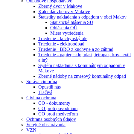
Odpadové hospodárstvo
Zberný dvor v Makove
Kalendár zberov v Makove
Štatistiky nakladania s odpadom v obci Makov
Štatistické hlásenia ŠÚ
Ohlásenia OÚ
Miera vytriedenia
Triedenie - kuchynský olej
Triedenie - elektroodpad
Triedenie - BRO z kuchyne a zo záhrad
Triedenie - papier, sklo, plast, tetrapak, kov, textil
a iný
Systém nakladania s komunálnym odpadom v
Makove
Zberné nádoby na zmesový komunálny odpad
Správa cintorína
Opustili nás
Tlačivá
Civilná ochrana
CO - dokumenty
CO proti povodniam
CO proti medveďom
Ochrana osobných údajov
Verejné obstarávania
VZN