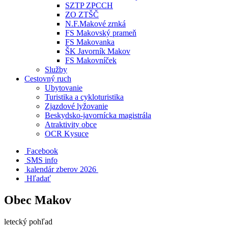
SZTP ZPCCH
ZO ZTŠČ
N.F.Makové zrnká
FS Makovský prameň
FS Makovanka
ŠK Javorník Makov
FS Makovníček
Služby
Cestovný ruch
Ubytovanie
Turistika a cykloturistika
Zjazdové lyžovanie
Beskydsko-javornícka magistrála
Atraktivity obce
OCR Kysuce
Facebook
SMS info
​ kalendár zberov 2026
Hľadať
Obec Makov
letecký pohľad