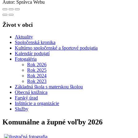
Autor:
Správca Webu
Život v obci
Aktuality
Spoločenská kronika
Kultúrno spoločenské a športové podujatia
Kalendár podujatí
Fotogaléria
Rok 2026
Rok 2025
Rok 2024
Rok 2023
Základná škola s materskou školou
Obecná knižnica
Farský úrad
Inštitúcie a organizácie
Služby
Komunálne a župné voľby 2026