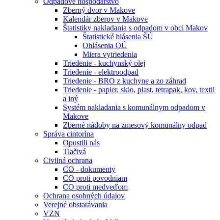
Odpadové hospodárstvo
Zberný dvor v Makove
Kalendár zberov v Makove
Štatistiky nakladania s odpadom v obci Makov
Štatistické hlásenia ŠÚ
Ohlásenia OÚ
Miera vytriedenia
Triedenie - kuchynský olej
Triedenie - elektroodpad
Triedenie - BRO z kuchyne a zo záhrad
Triedenie - papier, sklo, plast, tetrapak, kov, textil
a iný
Systém nakladania s komunálnym odpadom v
Makove
Zberné nádoby na zmesový komunálny odpad
Správa cintorína
Opustili nás
Tlačivá
Civilná ochrana
CO - dokumenty
CO proti povodniam
CO proti medveďom
Ochrana osobných údajov
Verejné obstarávania
VZN