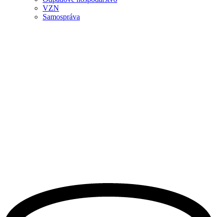
VZN
Samospráva