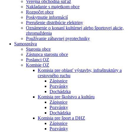
Verejná obchodná súťaž
Nakladanie s majetkom obce
Rozpočet obce
Poskytnutie informácií
Prerušenie distribúcie elektriny
Oznámenie o konaní kultúrnej alebo športovej akcie,
zhromaždenia
Používanie zábavnej pyrotechniky
Samospráva
Starosta obce
Zástupca starostu obce
Poslanci OZ
Komisie OZ
Komisia pre oblasť výstavby, infraštruktúry a
cestovného ruchu
Zápisnice
Pozvánky
Dochádzka
Komisia pre školstvo a kultúru
Zápisnice
Pozvánky
Dochádzka
Komisia pre šport a DHZ
Zápisnice
Pozvánky