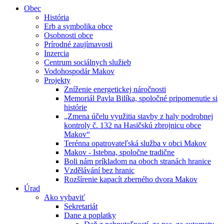
Obec
História
Erb a symbolika obce
Osobnosti obce
Prírodné zaujímavosti
Inzercia
Centrum sociálnych služieb
Vodohospodár Makov
Projekty
Zníženie energetickej náročnosti
Memoriál Pavla Bilíka, spoločné pripomenutie si
histórie
„Zmena účelu využitia stavby z haly podrobnej
kontroly č. 132 na Hasičskú zbrojnicu obce
Makov“
Terénna opatrovateľská služba v obci Makov
Makov - Istebna, spoločne tradične
Boli nám príkladom na oboch stranách hranice
Vzdělávání bez hranic
Rozšírenie kapacít zberného dvora Makov
Úrad
Ako vybaviť
Sekretariát
Dane a poplatky