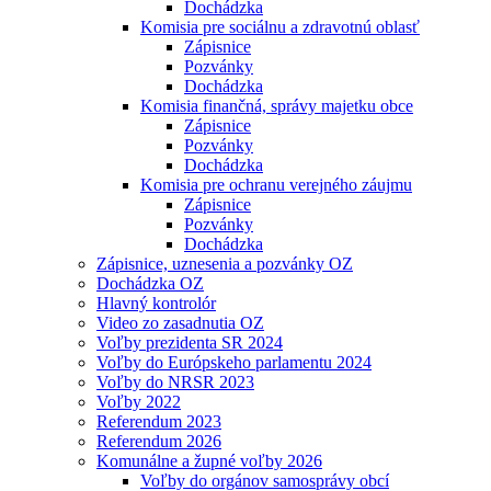
Dochádzka
Komisia pre sociálnu a zdravotnú oblasť
Zápisnice
Pozvánky
Dochádzka
Komisia finančná, správy majetku obce
Zápisnice
Pozvánky
Dochádzka
Komisia pre ochranu verejného záujmu
Zápisnice
Pozvánky
Dochádzka
Zápisnice, uznesenia a pozvánky OZ
Dochádzka OZ
Hlavný kontrolór
Video zo zasadnutia OZ
Voľby prezidenta SR 2024
Voľby do Európskeho parlamentu 2024
Voľby do NRSR 2023
Voľby 2022
Referendum 2023
Referendum 2026
Komunálne a župné voľby 2026
Voľby do orgánov samosprávy obcí