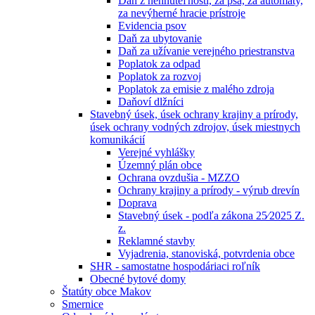
Daň z nehnuteľností, za psa, za automaty,
za nevýherné hracie prístroje
Evidencia psov
Daň za ubytovanie
Daň za užívanie verejného priestranstva
Poplatok za odpad
Poplatok za rozvoj
Poplatok za emisie z malého zdroja
Daňoví dlžníci
Stavebný úsek, úsek ochrany krajiny a prírody,
úsek ochrany vodných zdrojov, úsek miestnych
komunikácií
Verejné vyhlášky
Územný plán obce
Ochrana ovzdušia - MZZO
Ochrany krajiny a prírody - výrub drevín
Doprava
Stavebný úsek - podľa zákona 25⁄2025 Z.
z.
Reklamné stavby
Vyjadrenia, stanoviská, potvrdenia obce
SHR - samostatne hospodáriaci roľník
Obecné bytové domy
Štatúty obce Makov
Smernice