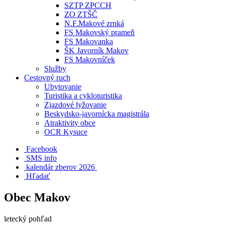
SZTP ZPCCH
ZO ZTŠČ
N.F.Makové zrnká
FS Makovský prameň
FS Makovanka
ŠK Javorník Makov
FS Makovníček
Služby
Cestovný ruch
Ubytovanie
Turistika a cykloturistika
Zjazdové lyžovanie
Beskydsko-javornícka magistrála
Atraktivity obce
OCR Kysuce
Facebook
SMS info
​ kalendár zberov 2026
Hľadať
Obec Makov
letecký pohľad