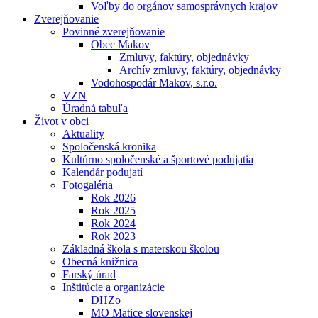
Voľby do orgánov samosprávnych krajov
Zverejňovanie
Povinné zverejňovanie
Obec Makov
Zmluvy, faktúry, objednávky
Archív zmluvy, faktúry, objednávky
Vodohospodár Makov, s.r.o.
VZN
Úradná tabuľa
Život v obci
Aktuality
Spoločenská kronika
Kultúrno spoločenské a športové podujatia
Kalendár podujatí
Fotogaléria
Rok 2026
Rok 2025
Rok 2024
Rok 2023
Základná škola s materskou školou
Obecná knižnica
Farský úrad
Inštitúcie a organizácie
DHZo
MO Matice slovenskej