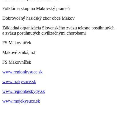
Folklórna skupina Makovský prameň
Dobrovoľný hasičský zbor obce Makov
Základná organizácia Slovenského zväzu telesne postihnutých
a zväzu postihnutých civilizačnými chorobami
FS Makovníček
Makové zrnká, n.f.
FS Makovníček
www.regionkysuce.sk
www.rrakysuce.sk
www.regionbeskydy.sk
www.mojekysuce.sk