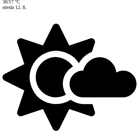
30/17 °C
streda
12. 8.