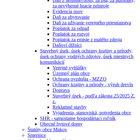
Daň z nehnuteľností, za psa, za automaty,
za nevýherné hracie prístroje
Evidencia psov
Daň za ubytovanie
Daň za užívanie verejného priestranstva
Poplatok za odpad
Poplatok za rozvoj
Poplatok za emisie z malého zdroja
Daňoví dlžníci
Stavebný úsek, úsek ochrany krajiny a prírody,
úsek ochrany vodných zdrojov, úsek miestnych
komunikácií
Verejné vyhlášky
Územný plán obce
Ochrana ovzdušia - MZZO
Ochrany krajiny a prírody - výrub drevín
Doprava
Stavebný úsek - podľa zákona 25⁄2025 Z.
z.
Reklamné stavby
Vyjadrenia, stanoviská, potvrdenia obce
SHR - samostatne hospodáriaci roľník
Obecné bytové domy
Štatúty obce Makov
Smernice