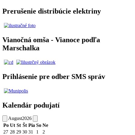
Prerušenie distribúcie elektriny
Vianočná omša - Vianoce podľa
Marschalka
Prihlásenie pre odber SMS správ
Kalendár podujatí
August
2026
Po
Ut
St
Št
Pia
So
Ne
27
28
29
30
31
1
2