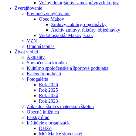
Voľby do orgánov samosprávnych krajov
Zverejňovanie
Povinné zverejňovanie
Obec Makov
Zmluvy, faktúry, objednávky
Archív zmluvy, faktúry, objednávky
Vodohospodár Makov, s.r.o.
VZN
Úradná tabuľa
Život v obci
Aktuality
Spoločenská kronika
Kultúrno spoločenské a športové podujatia
Kalendár podujatí
Fotogaléria
Rok 2026
Rok 2025
Rok 2024
Rok 2023
Základná škola s materskou školou
Obecná knižnica
Farský úrad
Inštitúcie a organizácie
DHZo
MO Matice slovenskej