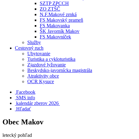
SZTP ZPCCH
ZO ZTŠČ
N.F.Makové zrnká
FS Makovský prameň
FS Makovanka
ŠK Javorník Makov
FS Makovníček
Služby
Cestovný ruch
Ubytovanie
Turistika a cykloturistika
Zjazdové lyžovanie
Beskydsko-javornícka magistrála
Atraktivity obce
OCR Kysuce
Facebook
SMS info
​ kalendár zberov 2026
Hľadať
Obec Makov
letecký pohľad