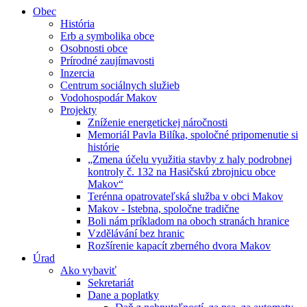
Obec
História
Erb a symbolika obce
Osobnosti obce
Prírodné zaujímavosti
Inzercia
Centrum sociálnych služieb
Vodohospodár Makov
Projekty
Zníženie energetickej náročnosti
Memoriál Pavla Bilíka, spoločné pripomenutie si
histórie
„Zmena účelu využitia stavby z haly podrobnej
kontroly č. 132 na Hasičskú zbrojnicu obce
Makov“
Terénna opatrovateľská služba v obci Makov
Makov - Istebna, spoločne tradične
Boli nám príkladom na oboch stranách hranice
Vzdělávání bez hranic
Rozšírenie kapacít zberného dvora Makov
Úrad
Ako vybaviť
Sekretariát
Dane a poplatky