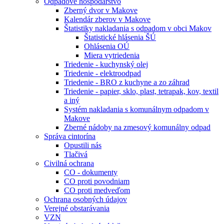
Odpadové hospodárstvo
Zberný dvor v Makove
Kalendár zberov v Makove
Štatistiky nakladania s odpadom v obci Makov
Štatistické hlásenia ŠÚ
Ohlásenia OÚ
Miera vytriedenia
Triedenie - kuchynský olej
Triedenie - elektroodpad
Triedenie - BRO z kuchyne a zo záhrad
Triedenie - papier, sklo, plast, tetrapak, kov, textil
a iný
Systém nakladania s komunálnym odpadom v
Makove
Zberné nádoby na zmesový komunálny odpad
Správa cintorína
Opustili nás
Tlačivá
Civilná ochrana
CO - dokumenty
CO proti povodniam
CO proti medveďom
Ochrana osobných údajov
Verejné obstarávania
VZN