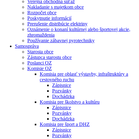
Verejná obchodná súťaž
Nakladanie s majetkom obce
Rozpočet obce
Poskytnutie informácií
Prerušenie distribúcie elektriny
Oznámenie o konaní kultúrnej alebo športovej akcie,
zhromaždenia
Používanie zábavnej pyrotechniky
Samospráva
Starosta obce
Zástupca starostu obce
Poslanci OZ
Komisie OZ
Komisia pre oblasť výstavby, infraštruktúry a
cestovného ruchu
Zápisnice
Pozvánky
Dochádzka
Komisia pre školstvo a kultúru
Zápisnice
Pozvánky
Dochádzka
Komisia pre šport a DHZ
Zápisnice
Pozvánky