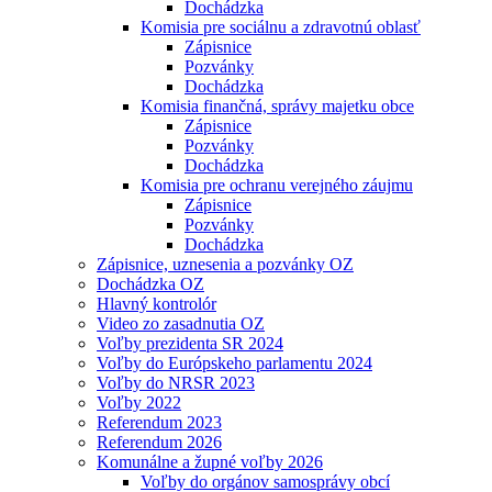
Dochádzka
Komisia pre sociálnu a zdravotnú oblasť
Zápisnice
Pozvánky
Dochádzka
Komisia finančná, správy majetku obce
Zápisnice
Pozvánky
Dochádzka
Komisia pre ochranu verejného záujmu
Zápisnice
Pozvánky
Dochádzka
Zápisnice, uznesenia a pozvánky OZ
Dochádzka OZ
Hlavný kontrolór
Video zo zasadnutia OZ
Voľby prezidenta SR 2024
Voľby do Európskeho parlamentu 2024
Voľby do NRSR 2023
Voľby 2022
Referendum 2023
Referendum 2026
Komunálne a župné voľby 2026
Voľby do orgánov samosprávy obcí