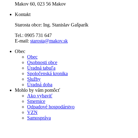
Makov 60, 023 56 Makov
Kontakt
Starosta obce: Ing. Stanislav Gašparík
Tel.: 0905 731 647
E-mail:
starosta@makov.sk
Obec
Obec
Osobnosti obce
Úradná tabuľa
Spoločenská kronika
Služby
Úradná doba
Mohlo by vám pomôcť
Ako vybaviť
Smernice
Odpadové hospodárstvo
VZN
Samospráva