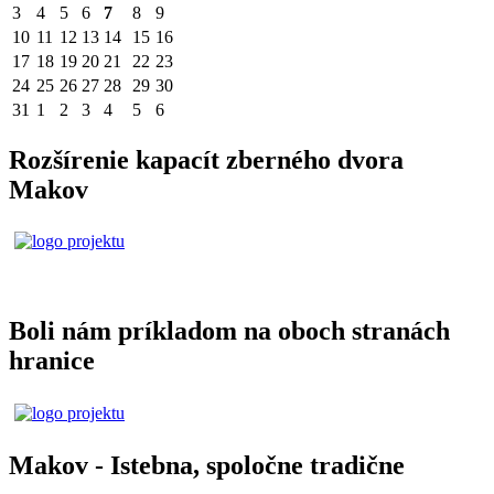
3
4
5
6
7
8
9
10
11
12
13
14
15
16
17
18
19
20
21
22
23
24
25
26
27
28
29
30
31
1
2
3
4
5
6
Rozšírenie kapacít zberného dvora
Makov
Boli nám príkladom na oboch stranách
hranice
Makov - Istebna, spoločne tradične