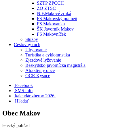
SZTP ZPCCH
ZO ZTŠČ
N.F.Makové zrnká
FS Makovský prameň
FS Makovanka
ŠK Javorník Makov
FS Makovníček
Služby
Cestovný ruch
Ubytovanie
Turistika a cykloturistika
Zjazdové lyžovanie
Beskydsko-javornícka magistrála
Atraktivity obce
OCR Kysuce
Facebook
SMS info
​ kalendár zberov 2026
Hľadať
Obec Makov
letecký pohľad