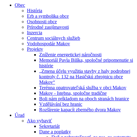
Obec
História
Erb a symbolika obce
Osobnosti obce
Prírodné zaujímavosti
Inzercia
Centrum sociálnych služieb
Vodohospodár Makov
Projekty
Zníženie energetickej náročnosti
Memoriál Pavla Bilíka, spoločné pripomenutie si
histórie
„Zmena účelu využitia stavby z haly podrobnej
kontroly č. 132 na Hasičskú zbrojnicu obce
Makov“
Terénna opatrovateľská služba v obci Makov
Makov - Istebna, spoločne tradične
Boli nám príkladom na oboch stranách hranice
Vzdělávání bez hranic
Rozšírenie kapacít zberného dvora Makov
Úrad
Ako vybaviť
Sekretariát
Dane a poplatky