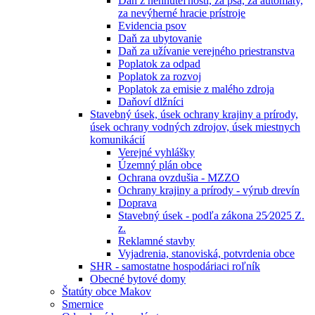
Daň z nehnuteľností, za psa, za automaty,
za nevýherné hracie prístroje
Evidencia psov
Daň za ubytovanie
Daň za užívanie verejného priestranstva
Poplatok za odpad
Poplatok za rozvoj
Poplatok za emisie z malého zdroja
Daňoví dlžníci
Stavebný úsek, úsek ochrany krajiny a prírody,
úsek ochrany vodných zdrojov, úsek miestnych
komunikácií
Verejné vyhlášky
Územný plán obce
Ochrana ovzdušia - MZZO
Ochrany krajiny a prírody - výrub drevín
Doprava
Stavebný úsek - podľa zákona 25⁄2025 Z.
z.
Reklamné stavby
Vyjadrenia, stanoviská, potvrdenia obce
SHR - samostatne hospodáriaci roľník
Obecné bytové domy
Štatúty obce Makov
Smernice