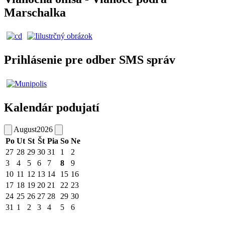
Marschalka
Prihlásenie pre odber SMS správ
Kalendár podujatí
August
2026
Po
Ut
St
Št
Pia
So
Ne
27
28
29
30
31
1
2
3
4
5
6
7
8
9
10
11
12
13
14
15
16
17
18
19
20
21
22
23
24
25
26
27
28
29
30
31
1
2
3
4
5
6