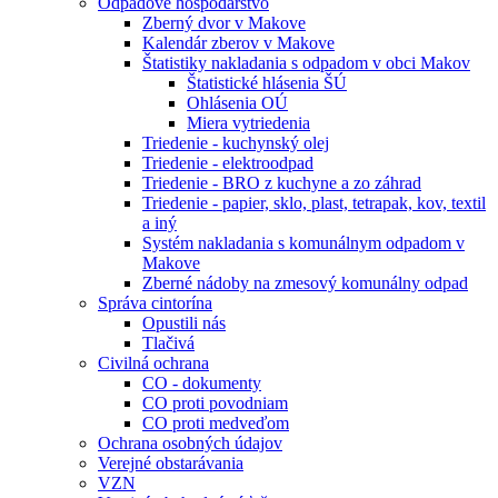
Odpadové hospodárstvo
Zberný dvor v Makove
Kalendár zberov v Makove
Štatistiky nakladania s odpadom v obci Makov
Štatistické hlásenia ŠÚ
Ohlásenia OÚ
Miera vytriedenia
Triedenie - kuchynský olej
Triedenie - elektroodpad
Triedenie - BRO z kuchyne a zo záhrad
Triedenie - papier, sklo, plast, tetrapak, kov, textil
a iný
Systém nakladania s komunálnym odpadom v
Makove
Zberné nádoby na zmesový komunálny odpad
Správa cintorína
Opustili nás
Tlačivá
Civilná ochrana
CO - dokumenty
CO proti povodniam
CO proti medveďom
Ochrana osobných údajov
Verejné obstarávania
VZN