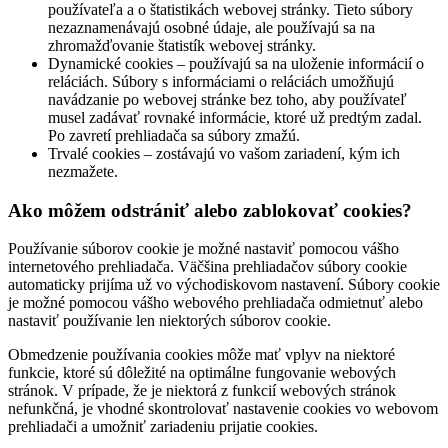
používateľa a o štatistikách webovej stránky. Tieto súbory
nezaznamenávajú osobné údaje, ale používajú sa na
zhromažďovanie štatistík webovej stránky.
Dynamické cookies – používajú sa na uloženie informácií o
reláciách. Súbory s informáciami o reláciách umožňujú
navádzanie po webovej stránke bez toho, aby používateľ
musel zadávať rovnaké informácie, ktoré už predtým zadal.
Po zavretí prehliadača sa súbory zmažú.
Trvalé cookies – zostávajú vo vašom zariadení, kým ich
nezmažete.
Ako môžem odstrániť alebo zablokovať cookies?
Používanie súborov cookie je možné nastaviť pomocou vášho
internetového prehliadača. Väčšina prehliadačov súbory cookie
automaticky prijíma už vo východiskovom nastavení. Súbory cookie
je možné pomocou vášho webového prehliadača odmietnuť alebo
nastaviť používanie len niektorých súborov cookie.
Obmedzenie používania cookies môže mať vplyv na niektoré
funkcie, ktoré sú dôležité na optimálne fungovanie webových
stránok. V prípade, že je niektorá z funkcií webových stránok
nefunkčná, je vhodné skontrolovať nastavenie cookies vo webovom
prehliadači a umožniť zariadeniu prijatie cookies.