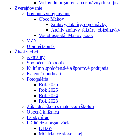
Voľby do orgánov samosprávnych krajov
Zverejňovanie
Povinné zverejňovanie
Obec Makov
Zmluvy, faktúry, objednávky
Archív zmluvy, faktúry, objednávky
Vodohospodár Makov, s.r.o.
VZN
Úradná tabuľa
Život v obci
Aktuality
Spoločenská kronika
Kultúrno spoločenské a športové podujatia
Kalendár podujatí
Fotogaléria
Rok 2026
Rok 2025
Rok 2024
Rok 2023
Základná škola s materskou školou
Obecná knižnica
Farský úrad
Inštitúcie a organizácie
DHZo
MO Matice slovenskej