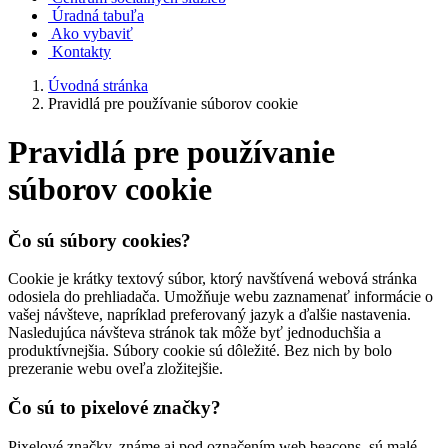
Úradná tabuľa
Ako vybaviť
Kontakty
Úvodná stránka
Pravidlá pre používanie súborov cookie
Pravidlá pre používanie
súborov cookie
Čo sú súbory cookies?
Cookie je krátky textový súbor, ktorý navštívená webová stránka
odosiela do prehliadača. Umožňuje webu zaznamenať informácie o
vašej návšteve, napríklad preferovaný jazyk a ďalšie nastavenia.
Nasledujúca návšteva stránok tak môže byť jednoduchšia a
produktívnejšia. Súbory cookie sú dôležité. Bez nich by bolo
prezeranie webu oveľa zložitejšie.
Čo sú to pixelové značky?
Pixelové značky, známe aj pod označením web beacons, sú malé