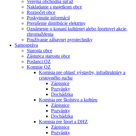
Verejná obchodná súťaž
Nakladanie s majetkom obce
Rozpočet obce
Poskytnutie informácií
Prerušenie distribúcie elektriny
Oznámenie o konaní kultúrnej alebo športovej akcie,
zhromaždenia
Používanie zábavnej pyrotechniky
Samospráva
Starosta obce
Zástupca starostu obce
Poslanci OZ
Komisie OZ
Komisia pre oblasť výstavby, infraštruktúry a
cestovného ruchu
Zápisnice
Pozvánky
Dochádzka
Komisia pre školstvo a kultúru
Zápisnice
Pozvánky
Dochádzka
Komisia pre šport a DHZ
Zápisnice
Pozvánky