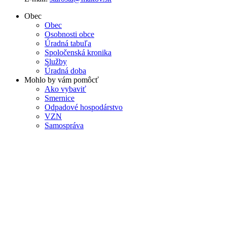
Obec
Obec
Osobnosti obce
Úradná tabuľa
Spoločenská kronika
Služby
Úradná doba
Mohlo by vám pomôcť
Ako vybaviť
Smernice
Odpadové hospodárstvo
VZN
Samospráva