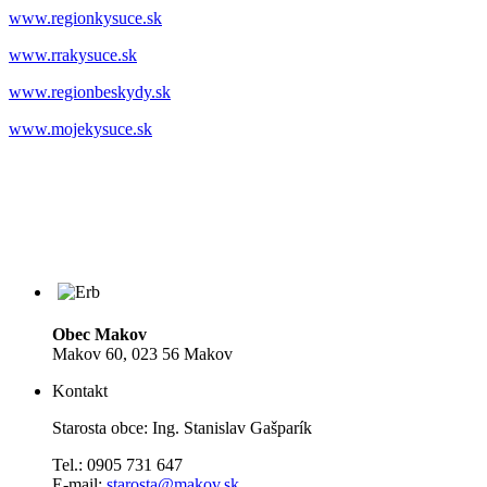
www.regionkysuce.sk
www.rrakysuce.sk
www.regionbeskydy.sk
www.mojekysuce.sk
Obec Makov
Makov 60, 023 56 Makov
Kontakt
Starosta obce: Ing. Stanislav Gašparík
Tel.: 0905 731 647
E-mail:
starosta@makov.sk