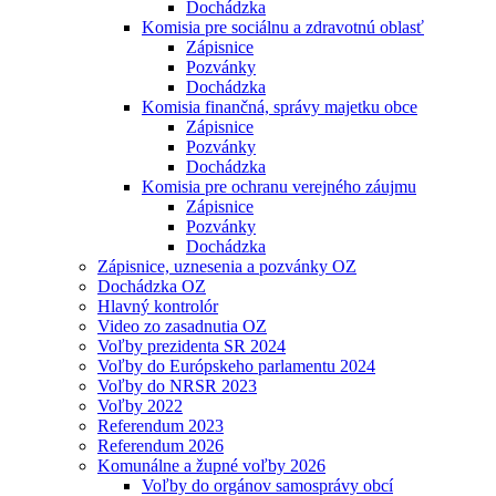
Dochádzka
Komisia pre sociálnu a zdravotnú oblasť
Zápisnice
Pozvánky
Dochádzka
Komisia finančná, správy majetku obce
Zápisnice
Pozvánky
Dochádzka
Komisia pre ochranu verejného záujmu
Zápisnice
Pozvánky
Dochádzka
Zápisnice, uznesenia a pozvánky OZ
Dochádzka OZ
Hlavný kontrolór
Video zo zasadnutia OZ
Voľby prezidenta SR 2024
Voľby do Európskeho parlamentu 2024
Voľby do NRSR 2023
Voľby 2022
Referendum 2023
Referendum 2026
Komunálne a župné voľby 2026
Voľby do orgánov samosprávy obcí