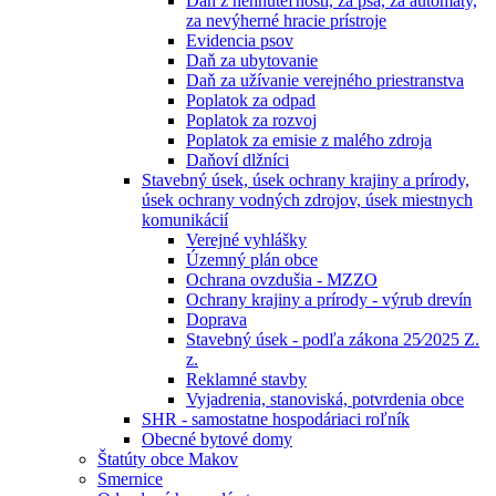
Daň z nehnuteľností, za psa, za automaty,
za nevýherné hracie prístroje
Evidencia psov
Daň za ubytovanie
Daň za užívanie verejného priestranstva
Poplatok za odpad
Poplatok za rozvoj
Poplatok za emisie z malého zdroja
Daňoví dlžníci
Stavebný úsek, úsek ochrany krajiny a prírody,
úsek ochrany vodných zdrojov, úsek miestnych
komunikácií
Verejné vyhlášky
Územný plán obce
Ochrana ovzdušia - MZZO
Ochrany krajiny a prírody - výrub drevín
Doprava
Stavebný úsek - podľa zákona 25⁄2025 Z.
z.
Reklamné stavby
Vyjadrenia, stanoviská, potvrdenia obce
SHR - samostatne hospodáriaci roľník
Obecné bytové domy
Štatúty obce Makov
Smernice