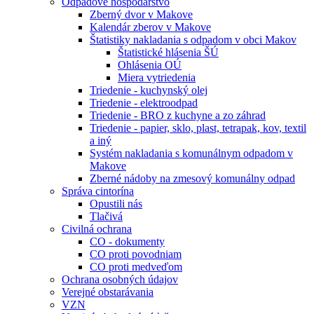
Odpadové hospodárstvo
Zberný dvor v Makove
Kalendár zberov v Makove
Štatistiky nakladania s odpadom v obci Makov
Štatistické hlásenia ŠÚ
Ohlásenia OÚ
Miera vytriedenia
Triedenie - kuchynský olej
Triedenie - elektroodpad
Triedenie - BRO z kuchyne a zo záhrad
Triedenie - papier, sklo, plast, tetrapak, kov, textil
a iný
Systém nakladania s komunálnym odpadom v
Makove
Zberné nádoby na zmesový komunálny odpad
Správa cintorína
Opustili nás
Tlačivá
Civilná ochrana
CO - dokumenty
CO proti povodniam
CO proti medveďom
Ochrana osobných údajov
Verejné obstarávania
VZN