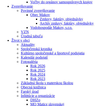
Voľby do orgánov samosprávnych krajov
Zverejňovanie
Povinné zverejňovanie
Obec Makov
Zmluvy, faktúry, objednávky
Archív zmluvy, faktúry, objednávky
Vodohospodár Makov, s.r.o.
VZN
Úradná tabuľa
Život v obci
Aktuality
Spoločenská kronika
Kultúrno spoločenské a športové podujatia
Kalendár podujatí
Fotogaléria
Rok 2026
Rok 2025
Rok 2024
Rok 2023
Základná škola s materskou školou
Obecná knižnica
Farský úrad
Inštitúcie a organizácie
DHZo
MO Matice slovenskej