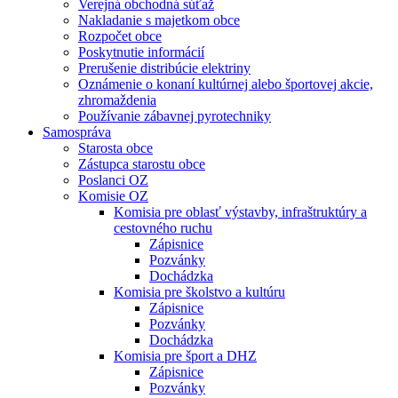
Verejná obchodná súťaž
Nakladanie s majetkom obce
Rozpočet obce
Poskytnutie informácií
Prerušenie distribúcie elektriny
Oznámenie o konaní kultúrnej alebo športovej akcie,
zhromaždenia
Používanie zábavnej pyrotechniky
Samospráva
Starosta obce
Zástupca starostu obce
Poslanci OZ
Komisie OZ
Komisia pre oblasť výstavby, infraštruktúry a
cestovného ruchu
Zápisnice
Pozvánky
Dochádzka
Komisia pre školstvo a kultúru
Zápisnice
Pozvánky
Dochádzka
Komisia pre šport a DHZ
Zápisnice
Pozvánky