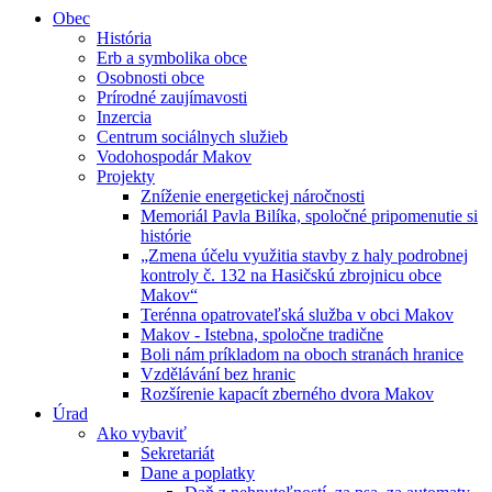
Obec
História
Erb a symbolika obce
Osobnosti obce
Prírodné zaujímavosti
Inzercia
Centrum sociálnych služieb
Vodohospodár Makov
Projekty
Zníženie energetickej náročnosti
Memoriál Pavla Bilíka, spoločné pripomenutie si
histórie
„Zmena účelu využitia stavby z haly podrobnej
kontroly č. 132 na Hasičskú zbrojnicu obce
Makov“
Terénna opatrovateľská služba v obci Makov
Makov - Istebna, spoločne tradične
Boli nám príkladom na oboch stranách hranice
Vzdělávání bez hranic
Rozšírenie kapacít zberného dvora Makov
Úrad
Ako vybaviť
Sekretariát
Dane a poplatky