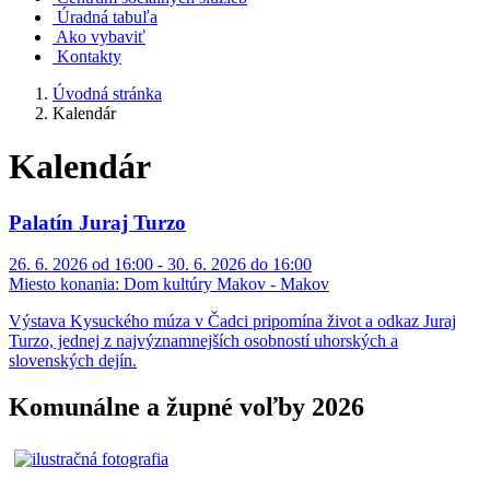
Úradná tabuľa
Ako vybaviť
Kontakty
Úvodná stránka
Kalendár
Kalendár
Palatín Juraj Turzo
26. 6. 2026 od 16:00 - 30. 6. 2026 do 16:00
Miesto konania:
Dom kultúry Makov - Makov
Výstava Kysuckého múza v Čadci pripomína život a odkaz Juraj
Turzo, jednej z najvýznamnejších osobností uhorských a
slovenských dejín.
Komunálne a župné voľby 2026