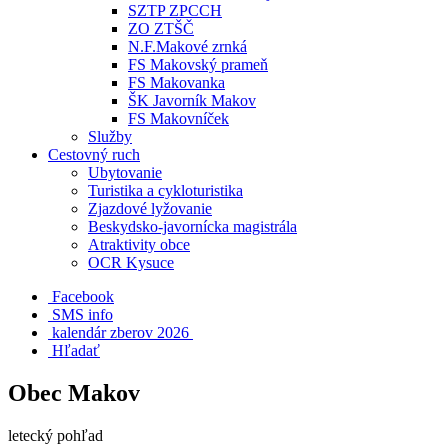
SZTP ZPCCH
ZO ZTŠČ
N.F.Makové zrnká
FS Makovský prameň
FS Makovanka
ŠK Javorník Makov
FS Makovníček
Služby
Cestovný ruch
Ubytovanie
Turistika a cykloturistika
Zjazdové lyžovanie
Beskydsko-javornícka magistrála
Atraktivity obce
OCR Kysuce
Facebook
SMS info
​ kalendár zberov 2026
Hľadať
Obec Makov
letecký pohľad