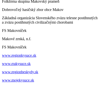
Folklórna skupina Makovský prameň
Dobrovoľný hasičský zbor obce Makov
Základná organizácia Slovenského zväzu telesne postihnutých
a zväzu postihnutých civilizačnými chorobami
FS Makovníček
Makové zrnká, n.f.
FS Makovníček
www.regionkysuce.sk
www.rrakysuce.sk
www.regionbeskydy.sk
www.mojekysuce.sk