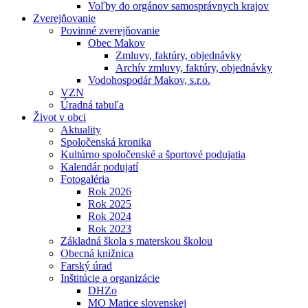
Voľby do orgánov samosprávnych krajov
Zverejňovanie
Povinné zverejňovanie
Obec Makov
Zmluvy, faktúry, objednávky
Archív zmluvy, faktúry, objednávky
Vodohospodár Makov, s.r.o.
VZN
Úradná tabuľa
Život v obci
Aktuality
Spoločenská kronika
Kultúrno spoločenské a športové podujatia
Kalendár podujatí
Fotogaléria
Rok 2026
Rok 2025
Rok 2024
Rok 2023
Základná škola s materskou školou
Obecná knižnica
Farský úrad
Inštitúcie a organizácie
DHZo
MO Matice slovenskej