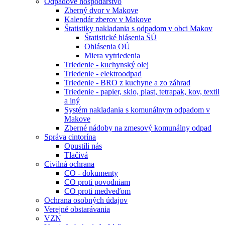
Odpadové hospodárstvo
Zberný dvor v Makove
Kalendár zberov v Makove
Štatistiky nakladania s odpadom v obci Makov
Štatistické hlásenia ŠÚ
Ohlásenia OÚ
Miera vytriedenia
Triedenie - kuchynský olej
Triedenie - elektroodpad
Triedenie - BRO z kuchyne a zo záhrad
Triedenie - papier, sklo, plast, tetrapak, kov, textil
a iný
Systém nakladania s komunálnym odpadom v
Makove
Zberné nádoby na zmesový komunálny odpad
Správa cintorína
Opustili nás
Tlačivá
Civilná ochrana
CO - dokumenty
CO proti povodniam
CO proti medveďom
Ochrana osobných údajov
Verejné obstarávania
VZN