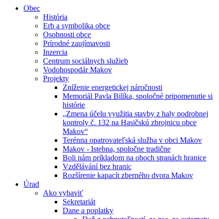
Obec
História
Erb a symbolika obce
Osobnosti obce
Prírodné zaujímavosti
Inzercia
Centrum sociálnych služieb
Vodohospodár Makov
Projekty
Zníženie energetickej náročnosti
Memoriál Pavla Bilíka, spoločné pripomenutie si
histórie
„Zmena účelu využitia stavby z haly podrobnej
kontroly č. 132 na Hasičskú zbrojnicu obce
Makov“
Terénna opatrovateľská služba v obci Makov
Makov - Istebna, spoločne tradične
Boli nám príkladom na oboch stranách hranice
Vzdělávání bez hranic
Rozšírenie kapacít zberného dvora Makov
Úrad
Ako vybaviť
Sekretariát
Dane a poplatky