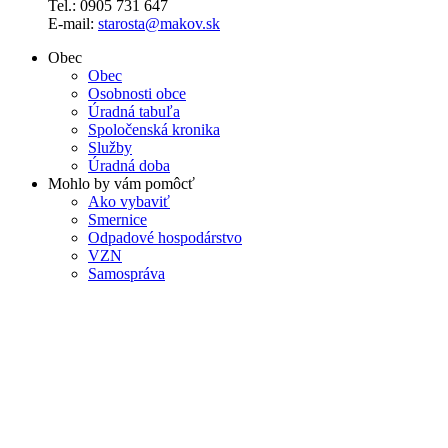
Tel.: 0905 731 647
E-mail:
starosta@makov.sk
Obec
Obec
Osobnosti obce
Úradná tabuľa
Spoločenská kronika
Služby
Úradná doba
Mohlo by vám pomôcť
Ako vybaviť
Smernice
Odpadové hospodárstvo
VZN
Samospráva