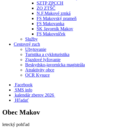
SZTP ZPCCH
ZO ZTŠČ
N.F.Makové zrnká
FS Makovský prameň
FS Makovanka
ŠK Javorník Makov
FS Makovníček
Služby
Cestovný ruch
Ubytovanie
Turistika a cykloturistika
Zjazdové lyžovanie
Beskydsko-javornícka magistrála
Atraktivity obce
OCR Kysuce
Facebook
SMS info
​ kalendár zberov 2026
Hľadať
Obec Makov
letecký pohľad