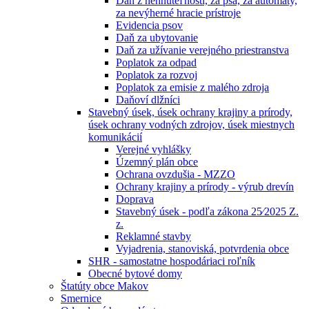
Daň z nehnuteľností, za psa, za automaty,
za nevýherné hracie prístroje
Evidencia psov
Daň za ubytovanie
Daň za užívanie verejného priestranstva
Poplatok za odpad
Poplatok za rozvoj
Poplatok za emisie z malého zdroja
Daňoví dlžníci
Stavebný úsek, úsek ochrany krajiny a prírody,
úsek ochrany vodných zdrojov, úsek miestnych
komunikácií
Verejné vyhlášky
Územný plán obce
Ochrana ovzdušia - MZZO
Ochrany krajiny a prírody - výrub drevín
Doprava
Stavebný úsek - podľa zákona 25⁄2025 Z.
z.
Reklamné stavby
Vyjadrenia, stanoviská, potvrdenia obce
SHR - samostatne hospodáriaci roľník
Obecné bytové domy
Štatúty obce Makov
Smernice