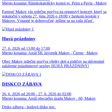
Miesto konania:
Rímskokatolícky kostol sv. Petra a Pavla - Makov
Farnosť Makov vás srdečne pozýva na organový koncert, ktorý sa
uskutoční v sobotu 27. júna 2026 o 18:00 v farskom kostole v
Makove. Vstupné je dobrovoľné, tešíme sa na vašu účasť.
Hurá prázdniny
27. 6. 2026 od 13:00 do 17:00
Miesto konania:
Areál ŠK Javorník Makov - Čierne , Makov
Obec Makov srdečne pozýva všetky deti a rodičov na slávnostné
zahájenie prázdninovej sezóny HURÁ PRÁZDNINY!
DISKCO ZÁBAVA
26. 6. 2026 od 20:00 - 27. 6. 2026 do 02:00
Miesto konania:
Areál obecného úradu Makov - 60, Makov
Disko zábava - hodová disko noc.