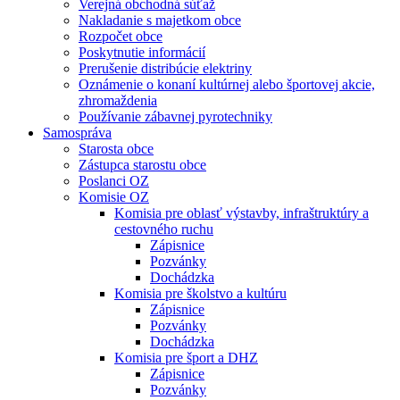
Verejná obchodná súťaž
Nakladanie s majetkom obce
Rozpočet obce
Poskytnutie informácií
Prerušenie distribúcie elektriny
Oznámenie o konaní kultúrnej alebo športovej akcie,
zhromaždenia
Používanie zábavnej pyrotechniky
Samospráva
Starosta obce
Zástupca starostu obce
Poslanci OZ
Komisie OZ
Komisia pre oblasť výstavby, infraštruktúry a
cestovného ruchu
Zápisnice
Pozvánky
Dochádzka
Komisia pre školstvo a kultúru
Zápisnice
Pozvánky
Dochádzka
Komisia pre šport a DHZ
Zápisnice
Pozvánky