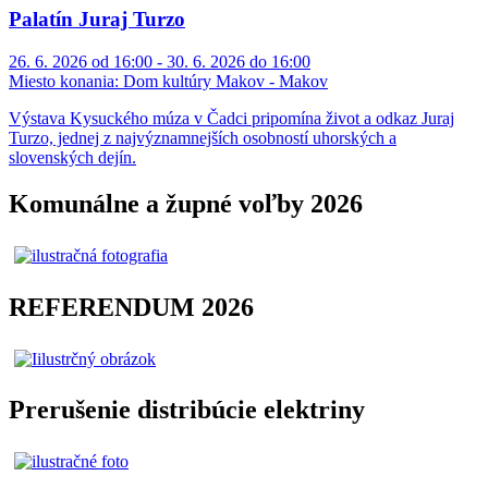
Palatín Juraj Turzo
26. 6. 2026 od 16:00 - 30. 6. 2026 do 16:00
Miesto konania:
Dom kultúry Makov - Makov
Výstava Kysuckého múza v Čadci pripomína život a odkaz Juraj
Turzo, jednej z najvýznamnejších osobností uhorských a
slovenských dejín.
Komunálne a župné voľby 2026
REFERENDUM 2026
Prerušenie distribúcie elektriny