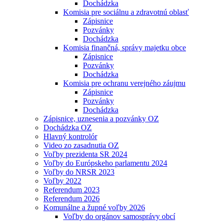
Dochádzka
Komisia pre sociálnu a zdravotnú oblasť
Zápisnice
Pozvánky
Dochádzka
Komisia finančná, správy majetku obce
Zápisnice
Pozvánky
Dochádzka
Komisia pre ochranu verejného záujmu
Zápisnice
Pozvánky
Dochádzka
Zápisnice, uznesenia a pozvánky OZ
Dochádzka OZ
Hlavný kontrolór
Video zo zasadnutia OZ
Voľby prezidenta SR 2024
Voľby do Európskeho parlamentu 2024
Voľby do NRSR 2023
Voľby 2022
Referendum 2023
Referendum 2026
Komunálne a župné voľby 2026
Voľby do orgánov samosprávy obcí