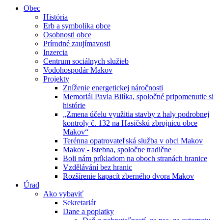
Obec
História
Erb a symbolika obce
Osobnosti obce
Prírodné zaujímavosti
Inzercia
Centrum sociálnych služieb
Vodohospodár Makov
Projekty
Zníženie energetickej náročnosti
Memoriál Pavla Bilíka, spoločné pripomenutie si
histórie
„Zmena účelu využitia stavby z haly podrobnej
kontroly č. 132 na Hasičskú zbrojnicu obce
Makov“
Terénna opatrovateľská služba v obci Makov
Makov - Istebna, spoločne tradične
Boli nám príkladom na oboch stranách hranice
Vzdělávání bez hranic
Rozšírenie kapacít zberného dvora Makov
Úrad
Ako vybaviť
Sekretariát
Dane a poplatky