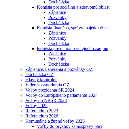
Dochádzka
Komisia pre sociálnu a zdravotnú oblasť
Zápisnice
Pozvánky
Dochádzka
Komisia finančná, správy majetku obce
Zápisnice
Pozvánky
Dochádzka
Komisia pre ochranu verejného záujmu
Zápisnice
Pozvánky
Dochádzka
Zápisnice, uznesenia a pozvánky OZ
Dochádzka OZ
Hlavný kontrolór
Video zo zasadnutia OZ
Voľby prezidenta SR 2024
Voľby do Európskeho parlamentu 2024
Voľby do NRSR 2023
Voľby 2022
Referendum 2023
Referendum 2026
Komunálne a župné voľby 2026
Voľby do orgánov samosprávy obcí