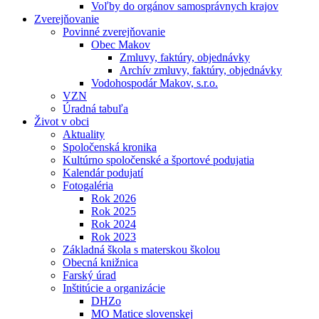
Voľby do orgánov samosprávnych krajov
Zverejňovanie
Povinné zverejňovanie
Obec Makov
Zmluvy, faktúry, objednávky
Archív zmluvy, faktúry, objednávky
Vodohospodár Makov, s.r.o.
VZN
Úradná tabuľa
Život v obci
Aktuality
Spoločenská kronika
Kultúrno spoločenské a športové podujatia
Kalendár podujatí
Fotogaléria
Rok 2026
Rok 2025
Rok 2024
Rok 2023
Základná škola s materskou školou
Obecná knižnica
Farský úrad
Inštitúcie a organizácie
DHZo
MO Matice slovenskej