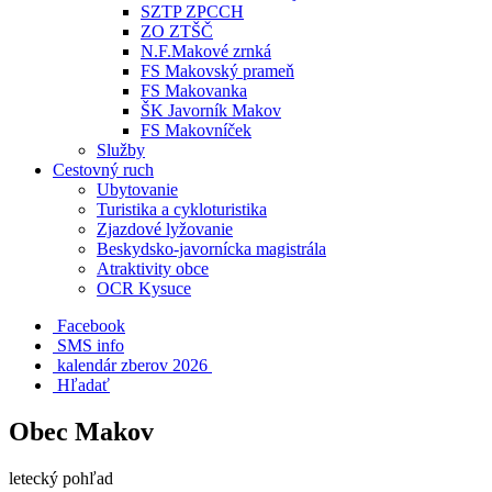
SZTP ZPCCH
ZO ZTŠČ
N.F.Makové zrnká
FS Makovský prameň
FS Makovanka
ŠK Javorník Makov
FS Makovníček
Služby
Cestovný ruch
Ubytovanie
Turistika a cykloturistika
Zjazdové lyžovanie
Beskydsko-javornícka magistrála
Atraktivity obce
OCR Kysuce
Facebook
SMS info
​ kalendár zberov 2026
Hľadať
Obec Makov
letecký pohľad