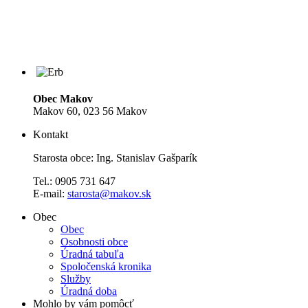
Obec Makov
Makov 60, 023 56 Makov
Kontakt
Starosta obce: Ing. Stanislav Gašparík
Tel.: 0905 731 647
E-mail:
starosta@makov.sk
Obec
Obec
Osobnosti obce
Úradná tabuľa
Spoločenská kronika
Služby
Úradná doba
Mohlo by vám pomôcť