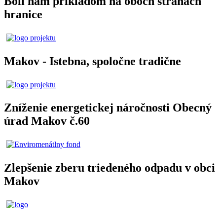
Boli nám príkladom na oboch stranách
hranice
Makov - Istebna, spoločne tradične
Zníženie energetickej náročnosti Obecný
úrad Makov č.60
Zlepšenie zberu triedeného odpadu v obci
Makov