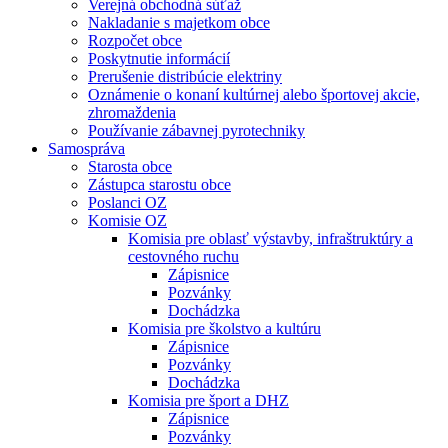
Verejná obchodná súťaž
Nakladanie s majetkom obce
Rozpočet obce
Poskytnutie informácií
Prerušenie distribúcie elektriny
Oznámenie o konaní kultúrnej alebo športovej akcie,
zhromaždenia
Používanie zábavnej pyrotechniky
Samospráva
Starosta obce
Zástupca starostu obce
Poslanci OZ
Komisie OZ
Komisia pre oblasť výstavby, infraštruktúry a
cestovného ruchu
Zápisnice
Pozvánky
Dochádzka
Komisia pre školstvo a kultúru
Zápisnice
Pozvánky
Dochádzka
Komisia pre šport a DHZ
Zápisnice
Pozvánky