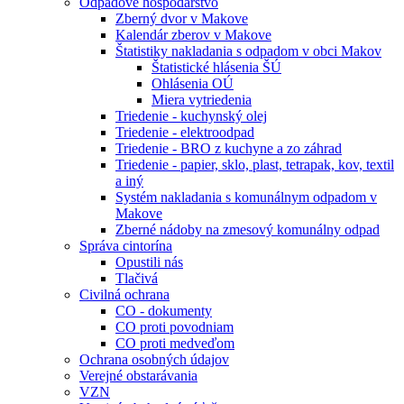
Odpadové hospodárstvo
Zberný dvor v Makove
Kalendár zberov v Makove
Štatistiky nakladania s odpadom v obci Makov
Štatistické hlásenia ŠÚ
Ohlásenia OÚ
Miera vytriedenia
Triedenie - kuchynský olej
Triedenie - elektroodpad
Triedenie - BRO z kuchyne a zo záhrad
Triedenie - papier, sklo, plast, tetrapak, kov, textil
a iný
Systém nakladania s komunálnym odpadom v
Makove
Zberné nádoby na zmesový komunálny odpad
Správa cintorína
Opustili nás
Tlačivá
Civilná ochrana
CO - dokumenty
CO proti povodniam
CO proti medveďom
Ochrana osobných údajov
Verejné obstarávania
VZN