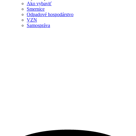
Ako vybaviť
Smernice
Odpadové hospodárstvo
VZN
Samospráva