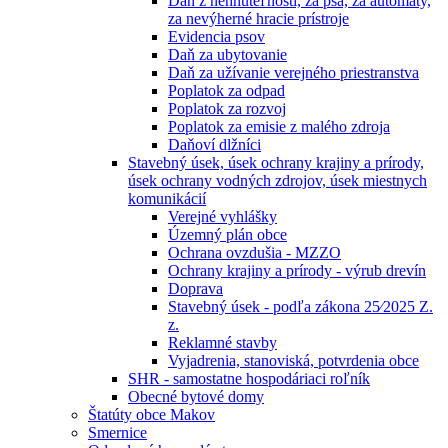
Daň z nehnuteľností, za psa, za automaty,
za nevýherné hracie prístroje
Evidencia psov
Daň za ubytovanie
Daň za užívanie verejného priestranstva
Poplatok za odpad
Poplatok za rozvoj
Poplatok za emisie z malého zdroja
Daňoví dlžníci
Stavebný úsek, úsek ochrany krajiny a prírody,
úsek ochrany vodných zdrojov, úsek miestnych
komunikácií
Verejné vyhlášky
Územný plán obce
Ochrana ovzdušia - MZZO
Ochrany krajiny a prírody - výrub drevín
Doprava
Stavebný úsek - podľa zákona 25⁄2025 Z.
z.
Reklamné stavby
Vyjadrenia, stanoviská, potvrdenia obce
SHR - samostatne hospodáriaci roľník
Obecné bytové domy
Štatúty obce Makov
Smernice