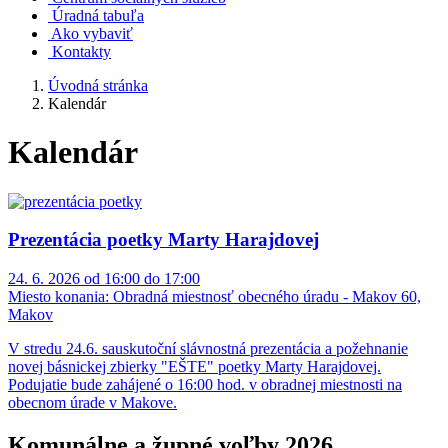
Úradná tabuľa
Ako vybaviť
Kontakty
Úvodná stránka
Kalendár
Kalendár
Prezentácia poetky Marty Harajdovej
24. 6. 2026 od 16:00 do 17:00
Miesto konania:
Obradná miestnosť obecného úradu - Makov 60,
Makov
V stredu 24.6. sauskutoční slávnostná prezentácia a požehnanie
novej básnickej zbierky "EŠTE" poetky Marty Harajdovej.
Podujatie bude zahájené o 16:00 hod. v obradnej miestnosti na
obecnom úrade v Makove.
Komunálne a župné voľby 2026