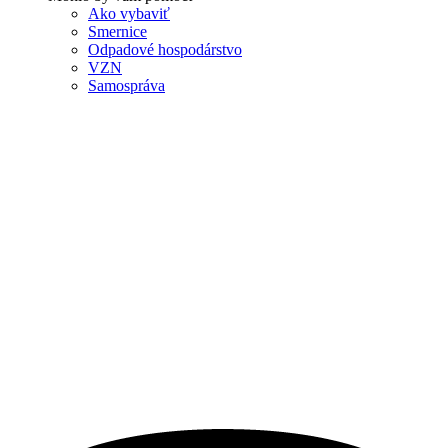
Ako vybaviť
Smernice
Odpadové hospodárstvo
VZN
Samospráva