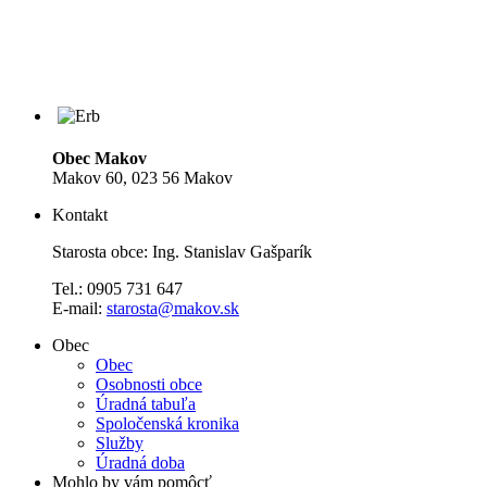
Obec Makov
Makov 60, 023 56 Makov
Kontakt
Starosta obce: Ing. Stanislav Gašparík
Tel.: 0905 731 647
E-mail:
starosta@makov.sk
Obec
Obec
Osobnosti obce
Úradná tabuľa
Spoločenská kronika
Služby
Úradná doba
Mohlo by vám pomôcť