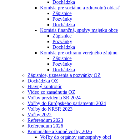
Dochádzka
Komisia pre sociálnu a zdravotnú oblasť
Zápisnice
Pozvánky
Dochádzka
Komisia finančná, správy majetku obce
Zápisnice
Pozvánky
Dochádzka
Komisia pre ochranu verejného záujmu
Zápisnice
Pozvánky
Dochádzka
Zápisnice, uznesenia a pozvánky OZ
Dochádzka OZ
Hlavný kontrolór
Video zo zasadnutia OZ
Voľby prezidenta SR 2024
Voľby do Európskeho parlamentu 2024
Voľby do NRSR 2023
Voľby 2022
Referendum 2023
Referendum 2026
Komunálne a župné voľby 2026
Voľby do orgánov samosprávy obcí