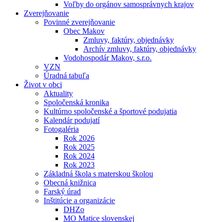
Voľby do orgánov samosprávnych krajov
Zverejňovanie
Povinné zverejňovanie
Obec Makov
Zmluvy, faktúry, objednávky
Archív zmluvy, faktúry, objednávky
Vodohospodár Makov, s.r.o.
VZN
Úradná tabuľa
Život v obci
Aktuality
Spoločenská kronika
Kultúrno spoločenské a športové podujatia
Kalendár podujatí
Fotogaléria
Rok 2026
Rok 2025
Rok 2024
Rok 2023
Základná škola s materskou školou
Obecná knižnica
Farský úrad
Inštitúcie a organizácie
DHZo
MO Matice slovenskej