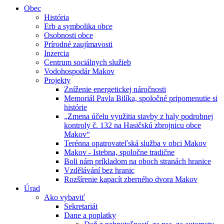
Obec
História
Erb a symbolika obce
Osobnosti obce
Prírodné zaujímavosti
Inzercia
Centrum sociálnych služieb
Vodohospodár Makov
Projekty
Zníženie energetickej náročnosti
Memoriál Pavla Bilíka, spoločné pripomenutie si
histórie
„Zmena účelu využitia stavby z haly podrobnej
kontroly č. 132 na Hasičskú zbrojnicu obce
Makov“
Terénna opatrovateľská služba v obci Makov
Makov - Istebna, spoločne tradične
Boli nám príkladom na oboch stranách hranice
Vzdělávání bez hranic
Rozšírenie kapacít zberného dvora Makov
Úrad
Ako vybaviť
Sekretariát
Dane a poplatky