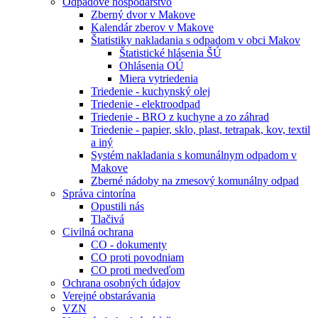
Odpadové hospodárstvo
Zberný dvor v Makove
Kalendár zberov v Makove
Štatistiky nakladania s odpadom v obci Makov
Štatistické hlásenia ŠÚ
Ohlásenia OÚ
Miera vytriedenia
Triedenie - kuchynský olej
Triedenie - elektroodpad
Triedenie - BRO z kuchyne a zo záhrad
Triedenie - papier, sklo, plast, tetrapak, kov, textil
a iný
Systém nakladania s komunálnym odpadom v
Makove
Zberné nádoby na zmesový komunálny odpad
Správa cintorína
Opustili nás
Tlačivá
Civilná ochrana
CO - dokumenty
CO proti povodniam
CO proti medveďom
Ochrana osobných údajov
Verejné obstarávania
VZN