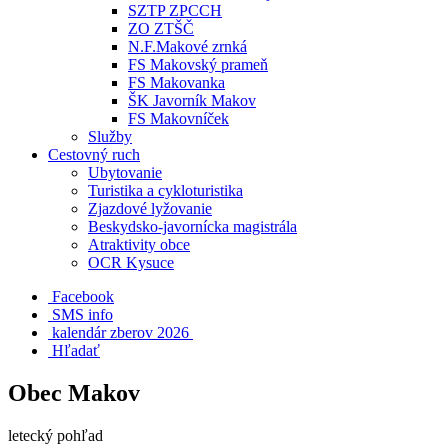
SZTP ZPCCH
ZO ZTŠČ
N.F.Makové zrnká
FS Makovský prameň
FS Makovanka
ŠK Javorník Makov
FS Makovníček
Služby
Cestovný ruch
Ubytovanie
Turistika a cykloturistika
Zjazdové lyžovanie
Beskydsko-javornícka magistrála
Atraktivity obce
OCR Kysuce
Facebook
SMS info
​ kalendár zberov 2026
Hľadať
Obec Makov
letecký pohľad