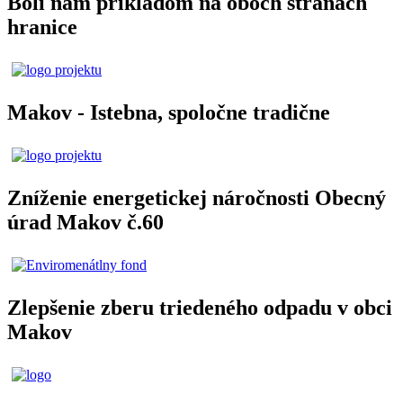
Boli nám príkladom na oboch stranách
hranice
Makov - Istebna, spoločne tradične
Zníženie energetickej náročnosti Obecný
úrad Makov č.60
Zlepšenie zberu triedeného odpadu v obci
Makov