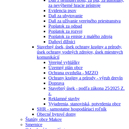
Daň z nehnuteľností, za psa, za automaty,
za nevýherné hracie prístroje
Evidencia psov
Daň za ubytovanie
Daň za užívanie verejného priestranstva
Poplatok za odpad
Poplatok za rozvoj
Poplatok za emisie z malého zdroja
Daňoví dlžníci
Stavebný úsek, úsek ochrany krajiny a prírody,
úsek ochrany vodných zdrojov, úsek miestnych
komunikácií
Verejné vyhlášky
Územný plán obce
Ochrana ovzdušia - MZZO
Ochrany krajiny a prírody - výrub drevín
Doprava
Stavebný úsek - podľa zákona 25⁄2025 Z.
z.
Reklamné stavby
Vyjadrenia, stanoviská, potvrdenia obce
SHR - samostatne hospodáriaci roľník
Obecné bytové domy
Štatúty obce Makov
Smernice