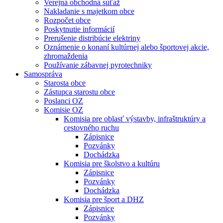
Verejná obchodná súťaž
Nakladanie s majetkom obce
Rozpočet obce
Poskytnutie informácií
Prerušenie distribúcie elektriny
Oznámenie o konaní kultúrnej alebo športovej akcie,
zhromaždenia
Používanie zábavnej pyrotechniky
Samospráva
Starosta obce
Zástupca starostu obce
Poslanci OZ
Komisie OZ
Komisia pre oblasť výstavby, infraštruktúry a
cestovného ruchu
Zápisnice
Pozvánky
Dochádzka
Komisia pre školstvo a kultúru
Zápisnice
Pozvánky
Dochádzka
Komisia pre šport a DHZ
Zápisnice
Pozvánky