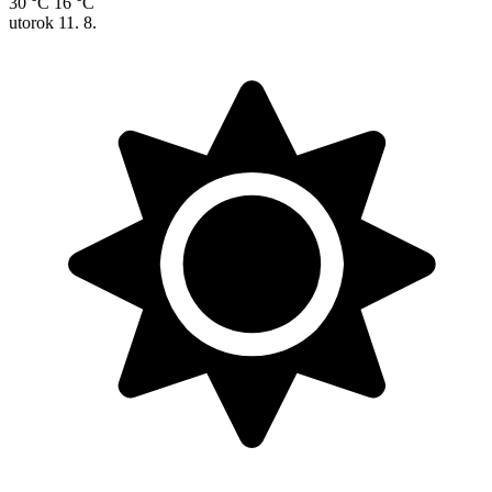
30 °C
16 °C
utorok
11. 8.