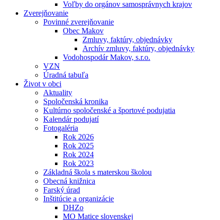
Voľby do orgánov samosprávnych krajov
Zverejňovanie
Povinné zverejňovanie
Obec Makov
Zmluvy, faktúry, objednávky
Archív zmluvy, faktúry, objednávky
Vodohospodár Makov, s.r.o.
VZN
Úradná tabuľa
Život v obci
Aktuality
Spoločenská kronika
Kultúrno spoločenské a športové podujatia
Kalendár podujatí
Fotogaléria
Rok 2026
Rok 2025
Rok 2024
Rok 2023
Základná škola s materskou školou
Obecná knižnica
Farský úrad
Inštitúcie a organizácie
DHZo
MO Matice slovenskej