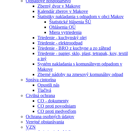
Odpadové hospodárstvo
Zberný dvor v Makove
Kalendár zberov v Makove
Štatistiky nakladania s odpadom v obci Makov
Štatistické hlásenia ŠÚ
Ohlásenia OÚ
Miera vytriedenia
Triedenie - kuchynský olej
Triedenie - elektroodpad
Triedenie - BRO z kuchyne a zo záhrad
Triedenie - papier, sklo, plast, tetrapak, kov, textil
a iný
Systém nakladania s komunálnym odpadom v
Makove
Zberné nádoby na zmesový komunálny odpad
Správa cintorína
Opustili nás
Tlačivá
Civilná ochrana
CO - dokumenty
CO proti povodniam
CO proti medveďom
Ochrana osobných údajov
Verejné obstarávania
VZN