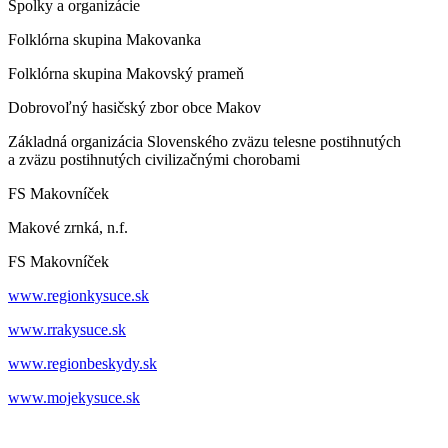
Spolky a organizácie
Folklórna skupina Makovanka
Folklórna skupina Makovský prameň
Dobrovoľný hasičský zbor obce Makov
Základná organizácia Slovenského zväzu telesne postihnutých
a zväzu postihnutých civilizačnými chorobami
FS Makovníček
Makové zrnká, n.f.
FS Makovníček
www.regionkysuce.sk
www.rrakysuce.sk
www.regionbeskydy.sk
www.mojekysuce.sk