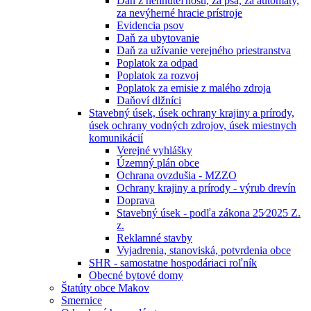
Daň z nehnuteľností, za psa, za automaty,
za nevýherné hracie prístroje
Evidencia psov
Daň za ubytovanie
Daň za užívanie verejného priestranstva
Poplatok za odpad
Poplatok za rozvoj
Poplatok za emisie z malého zdroja
Daňoví dlžníci
Stavebný úsek, úsek ochrany krajiny a prírody,
úsek ochrany vodných zdrojov, úsek miestnych
komunikácií
Verejné vyhlášky
Územný plán obce
Ochrana ovzdušia - MZZO
Ochrany krajiny a prírody - výrub drevín
Doprava
Stavebný úsek - podľa zákona 25⁄2025 Z.
z.
Reklamné stavby
Vyjadrenia, stanoviská, potvrdenia obce
SHR - samostatne hospodáriaci roľník
Obecné bytové domy
Štatúty obce Makov
Smernice