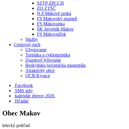
SZTP ZPCCH
ZO ZTŠČ
N.F.Makové zrnká
FS Makovský prameň
FS Makovanka
ŠK Javorník Makov
FS Makovníček
Služby
Cestovný ruch
Ubytovanie
Turistika a cykloturistika
Zjazdové lyžovanie
Beskydsko-javornícka magistrála
Atraktivity obce
OCR Kysuce
Facebook
SMS info
​ kalendár zberov 2026
Hľadať
Obec Makov
letecký pohľad