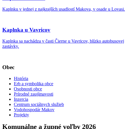
Kaplnku v jednej z najkrajších usadlostí Makova, v osade u Lovasi.
Kaplnka u Vavricov
Kaplnka sa nachádza v časti Čierne u Vavricov, blízko autobusovej
zastávky.
Obec
História
Erb a symbolika obce
Osobnosti obce
Prírodné zaujímavosti
Inzercia
Centrum sociálnych služieb
Vodohospodár Makov
Projekty
Komunálne a župné voľby 2026