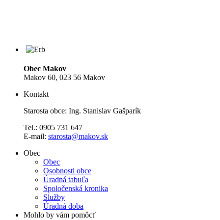
Obec Makov
Makov 60, 023 56 Makov
Kontakt
Starosta obce: Ing. Stanislav Gašparík
Tel.: 0905 731 647
E-mail:
starosta@makov.sk
Obec
Obec
Osobnosti obce
Úradná tabuľa
Spoločenská kronika
Služby
Úradná doba
Mohlo by vám pomôcť