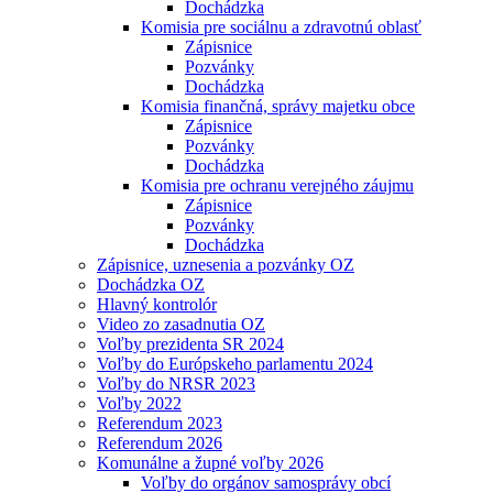
Dochádzka
Komisia pre sociálnu a zdravotnú oblasť
Zápisnice
Pozvánky
Dochádzka
Komisia finančná, správy majetku obce
Zápisnice
Pozvánky
Dochádzka
Komisia pre ochranu verejného záujmu
Zápisnice
Pozvánky
Dochádzka
Zápisnice, uznesenia a pozvánky OZ
Dochádzka OZ
Hlavný kontrolór
Video zo zasadnutia OZ
Voľby prezidenta SR 2024
Voľby do Európskeho parlamentu 2024
Voľby do NRSR 2023
Voľby 2022
Referendum 2023
Referendum 2026
Komunálne a župné voľby 2026
Voľby do orgánov samosprávy obcí