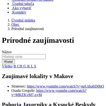
Úradná tabuľa
Ako vybaviť
Kontakty
Úvodná stránka
Obec
Prírodné zaujímavosti
Prírodné zaujímavosti
Názov
Hľadať
Všetko
B
CH
G
K
L
S
Zaujímavé lokality v Makove
Stratenec:
https://www.youtube.com/watch?v=ggUdsabD0bQ
Osada Greguše:
https://www.youtube.com/watch?
v=MRZKvM7-xyM
Pohoria Javorníky a Kysucké Beskydy