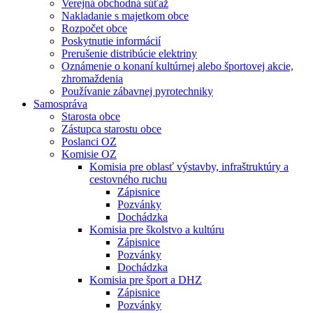
Verejná obchodná súťaž
Nakladanie s majetkom obce
Rozpočet obce
Poskytnutie informácií
Prerušenie distribúcie elektriny
Oznámenie o konaní kultúrnej alebo športovej akcie,
zhromaždenia
Používanie zábavnej pyrotechniky
Samospráva
Starosta obce
Zástupca starostu obce
Poslanci OZ
Komisie OZ
Komisia pre oblasť výstavby, infraštruktúry a
cestovného ruchu
Zápisnice
Pozvánky
Dochádzka
Komisia pre školstvo a kultúru
Zápisnice
Pozvánky
Dochádzka
Komisia pre šport a DHZ
Zápisnice
Pozvánky