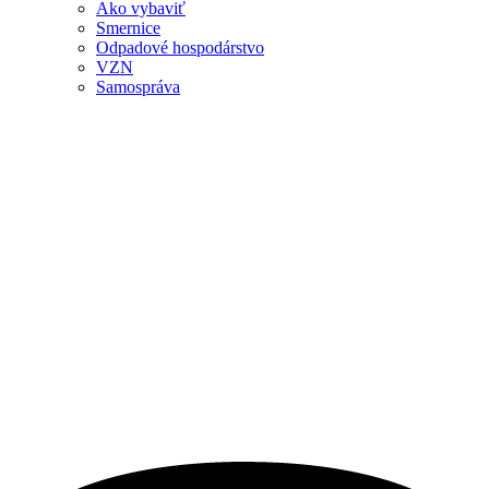
Ako vybaviť
Smernice
Odpadové hospodárstvo
VZN
Samospráva