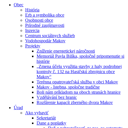
Obec
História
Erb a symbolika obce
Osobnosti obce
Prírodné zaujímavosti
Inzercia
Centrum sociálnych služieb
Vodohospodár Makov
Projekty
Zníženie energetickej náročnosti
Memoriál Pavla Bilíka, spoločné pripomenutie si
histórie
„Zmena účelu využitia stavby z haly podrobnej
kontroly č. 132 na Hasičskú zbrojnicu obce
Makov“
Terénna opatrovateľská služba v obci Makov
Makov - Istebna, spoločne tradične
Boli nám príkladom na oboch stranách hranice
Vzdělávání bez hranic
Rozšírenie kapacít zberného dvora Makov
Úrad
Ako vybaviť
Sekretariát
Dane a poplatky